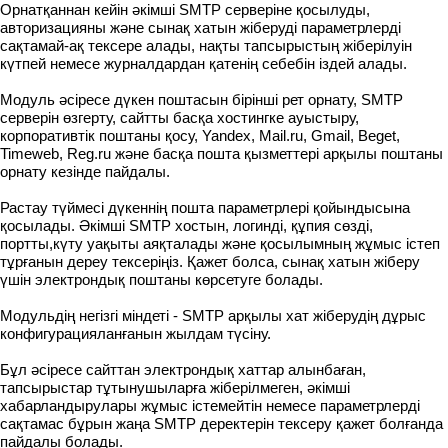
Орнатқаннан кейін әкімші SMTP серверіне қосылуды,
авторизацияны және сынақ хатын жіберуді параметрлерді
сақтамай-ақ тексере алады, нақты тапсырыстың жіберілуін
күтпей немесе журналдардан қатенің себебін іздей алады.
Модуль әсіресе дүкен поштасын бірінші рет орнату, SMTP
серверін өзгерту, сайтты басқа хостингке ауыстыру,
корпоративтік поштаны қосу, Yandex, Mail.ru, Gmail, Beget,
Timeweb, Reg.ru және басқа пошта қызметтері арқылы поштаны
орнату кезінде пайдалы.
Растау түймесі дүкеннің пошта параметрлері қойындысына
қосылады. Әкімші SMTP хостын, логинді, құпия сөзді,
портты,күту уақыты аяқталады және қосылымның жұмыс істеп
тұрғанын дереу тексеріңіз. Қажет болса, сынақ хатын жіберу
үшін электрондық поштаны көрсетуге болады.
Модульдің негізгі міндеті - SMTP арқылы хат жіберудің дұрыс
конфигурацияланғанын жылдам түсіну.
Бұл әсіресе сайттан электрондық хаттар алынбаған,
тапсырыстар тұтынушыларға жіберілмеген, әкімші
хабарландырулары жұмыс істемейтін немесе параметрлерді
сақтамас бұрын жаңа SMTP деректерін тексеру қажет болғанда
пайдалы болады.