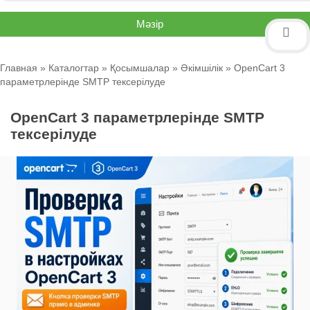
Мәзір
Главная
»
Каталогтар
»
Қосымшалар
»
Әкімшілік
» OpenCart 3
параметрлерінде SMTP тексерілуде
OpenCart 3 параметрлерінде SMTP
тексерілуде