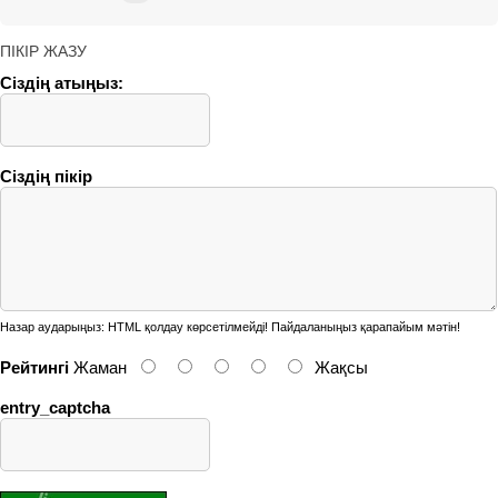
ПІКІР ЖАЗУ
Сіздің атыңыз:
Сіздің пікір
Назар аударыңыз:
HTML қолдау көрсетілмейді! Пайдаланыңыз қарапайым мәтін!
Рейтингі
Жаман
Жақсы
entry_captcha