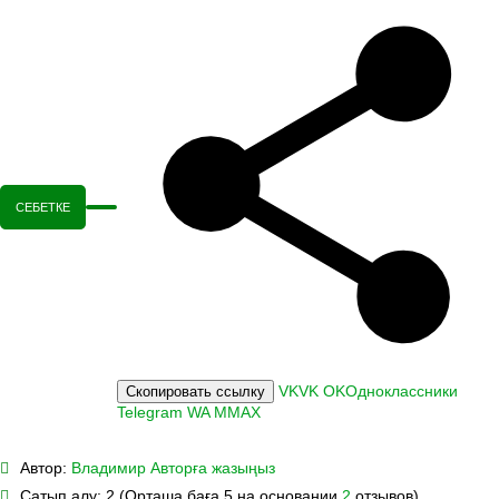
СЕБЕТКЕ
VK
VK
OK
Одноклассники
Скопировать ссылку
Telegram
WA
M
MAX
Автор:
Владимир
Авторға жазыңыз
Сатып алу:
2 (Орташа баға 5 на основании
2
отзывов)