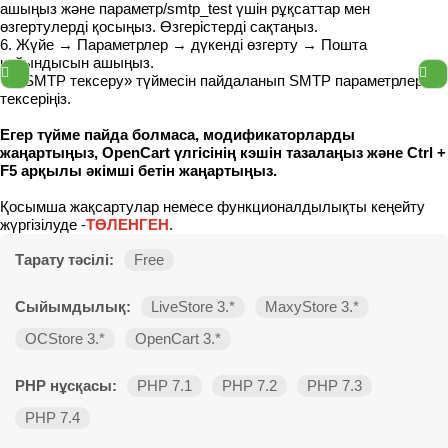
ашыңыз және параметр/smtp_test үшін рұқсаттар мен
өзгертулерді қосыңыз. Өзгерістерді сақтаңыз.
6. Жүйе → Параметрлер → дүкенді өзгерту → Пошта
қойындысын ашыңыз.
7. «SMTP тексеру» түймесін пайдаланып SMTP параметрлерін
тексеріңіз.
Егер түйме пайда болмаса, модификаторларды
жаңартыңыз, OpenCart үлгісінің кэшін тазалаңыз және Ctrl +
F5 арқылы әкімші бетін жаңартыңыз.
Қосымша жақсартулар немесе функционалдылықты кеңейту
жүргізілуде -
ТӨЛЕНГЕН
.
Тарату тәсілі:
Free
Сыйымдылық:
LiveStore 3.*
MaxyStore 3.*
OCStore 3.*
OpenCart 3.*
PHP нұсқасы:
PHP 7.1
PHP 7.2
PHP 7.3
PHP 7.4