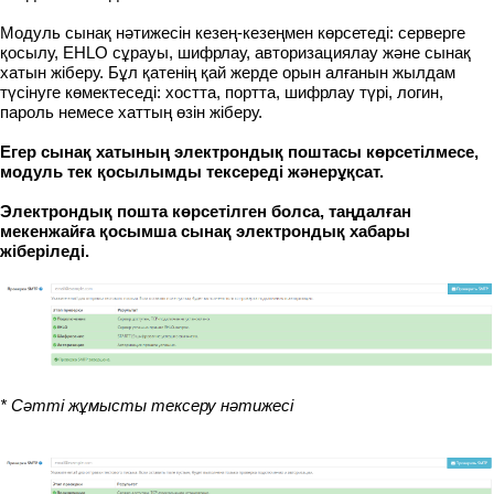
Модуль сынақ нәтижесін кезең-кезеңмен көрсетеді: серверге
қосылу, EHLO сұрауы, шифрлау, авторизациялау және сынақ
хатын жіберу. Бұл қатенің қай жерде орын алғанын жылдам
түсінуге көмектеседі: хостта, портта, шифрлау түрі, логин,
пароль немесе хаттың өзін жіберу.
Егер сынақ хатының электрондық поштасы көрсетілмесе,
модуль тек қосылымды тексереді жәнерұқсат.
Электрондық пошта көрсетілген болса, таңдалған
мекенжайға қосымша сынақ электрондық хабары
жіберіледі.
* Сәтті жұмысты тексеру нәтижесі