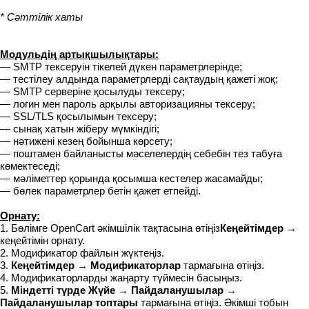
* Сәттілік хаты
Модульдің артықшылықтары:
— SMTP тексеруін тікелей дүкен параметрлерінде;
— тестілеу алдында параметрлерді сақтаудың қажеті жоқ;
— SMTP серверіне қосылуды тексеру;
— логин мен пароль арқылы авторизацияны тексеру;
— SSL/TLS қосылымын тексеру;
— сынақ хатын жіберу мүмкіндігі;
— нәтижені кезең бойынша көрсету;
— поштамен байланысты мәселелердің себебін тез табуға
көмектеседі;
— мәліметтер қорында қосымша кестелер жасамайды;
— бөлек параметрлер бетін қажет етпейді.
Орнату:
1. Бөлімге OpenCart әкімшілік тақтасына өтіңіз
Кеңейтімдер →
кеңейтімін орнату.
2. Модификатор файлын жүктеңіз.
3.
Кеңейтімдер → Модификаторлар
тармағына өтіңіз.
4. Модификаторларды жаңарту түймесін басыңыз.
5.
Міндетті түрде Жүйе → Пайдаланушылар →
Пайдаланушылар топтары
тармағына өтіңіз. Әкімші тобын