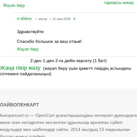
тармақты жинау
Жауап беру
v-shkov
/ автор / 11 мая 2026
#
Здравствуйте
Спасибо большое за ваш отзыв!
Жауап беру
2-ден 1-ден 2-ға дейін көрсету (1 Бет)
Жаңа пікір жазу
(жауап беру үшін қажетті пікірдің астындағы
сілтемені пайдаланыңыз)
ЛАЙВОПЕНКАРТ
liveopencart.ru — OpenCart қозғалтқышындағы интернет-дүкендерге
және оған негізделген кез-келген құрылысқа арналған сүйікті
модульдер мен шаблондар сайты. 2014 жылдың 13 наурызынан
бастап жұмыс істейміз.