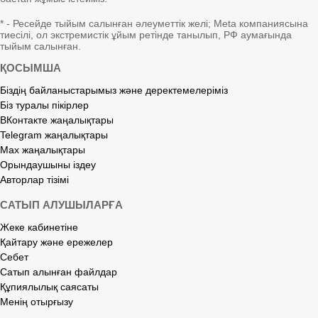
* - Ресейде тыйым салынған әлеуметтік желі; Meta компаниясына
тиесілі, ол экстремистік ұйым ретінде танылып, РФ аумағында
тыйым салынған.
ҚОСЫМША
Біздің байланыстарымыз және деректемелеріміз
Біз туралы пікірлер
ВКонтакте жаңалықтары
Telegram жаңалықтары
Max жаңалықтары
Орындаушыны іздеу
Авторлар тізімі
САТЫП АЛУШЫЛАРҒА
Жеке кабинетіне
Қайтару және ережелер
Себет
Сатып алынған файлдар
Құпиялылық саясаты
Менің отырғызу