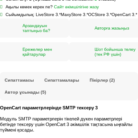
Ақылы көмек керек пе?
Сайт әкімшілігіне жазу
Сыйымдылық:
LiveStore 3.*
MaxyStore 3.*
OCStore 3.*
OpenCart 3.*
Арзандауын
Авторға жазыңыз
таптыңыз ба?
Ережелер мен
Шот бойынша төлеу
қайтарулар
(тек РФ үшін)
Сипаттамасы
Сипаттамалары
Пікірлер (2)
Автор ұсынады (5)
OpenCart параметрлерінде SMTP тексеру 3
Модуль SMTP параметрлерін тікелей дүкен параметрлері
бетінде тексеру үшін OpenCart 3 әкімшілік тақтасына ыңғайлы
түймені қосады.