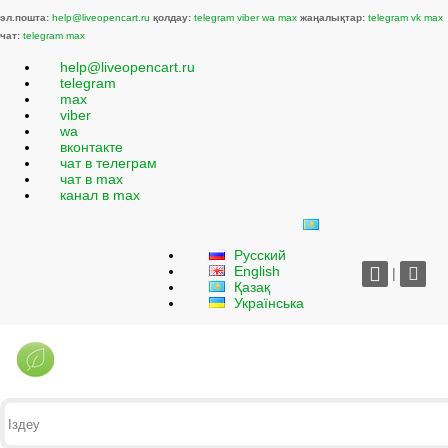
эл.пошта:
help@liveopencart.ru
қолдау:
telegram
viber
wa
max
жаңалықтар:
telegram
vk
max
чат:
telegram
max
help@liveopencart.ru
telegram
max
viber
wa
вконтакте
чат в телеграм
чат в max
канал в max
Русский
English
|
Қазақ
Українська