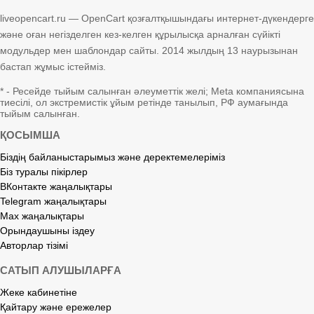
liveopencart.ru — OpenCart қозғалтқышындағы интернет-дүкендерге
және оған негізделген кез-келген құрылысқа арналған сүйікті
модульдер мен шаблондар сайты. 2014 жылдың 13 наурызынан
бастап жұмыс істейміз.
* - Ресейде тыйым салынған әлеуметтік желі; Meta компаниясына
тиесілі, ол экстремистік ұйым ретінде танылып, РФ аумағында
тыйым салынған.
ҚОСЫМША
Біздің байланыстарымыз және деректемелеріміз
Біз туралы пікірлер
ВКонтакте жаңалықтары
Telegram жаңалықтары
Max жаңалықтары
Орындаушыны іздеу
Авторлар тізімі
САТЫП АЛУШЫЛАРҒА
Жеке кабинетіне
Қайтару және ережелер