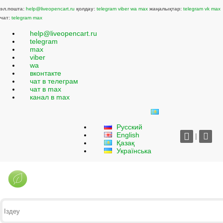
эл.пошта:
help@liveopencart.ru
қолдау:
telegram
viber
wa
max
жаңалықтар:
telegram
vk
max
чат:
telegram
max
help@liveopencart.ru
telegram
max
viber
wa
вконтакте
чат в телеграм
чат в max
канал в max
Русский
English
|
Қазақ
Українська