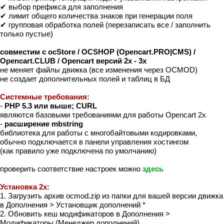
✔ выбор префикса для заполнения
✔ лимит общего количества знаков при генерации поля
✔ групповая обработка полей (перезаписать все / заполнить
только пустые)
совместим с ocStore / OCSHOP (Opencart.PRO|CMS) /
Opencart.CLUB / Opencart версий 2x - 3x
не меняет файлы движка (все изменения через OCMOD)
не создает дополнительных полей и таблиц в БД
Системные требования:
-
PHP 5.3 или выше; CURL
являются базовыми требованиями для работы Opencart 2x
-
расширение mbstring
библиотека для работы с многобайтовыми кодировками,
обычно подключается в панели управления хостингом
(как правило уже подключена по умолчанию)
проверить соответствие настроек можно
здесь
Установка 2x:
1. Загрузить архив ocmod.zip из папки для вашей версии движка
в Дополнения > Установщик дополнений *
2. Обновить кеш модификаторов в Дополнения >
Модификаторы (Менеджер дополнений)