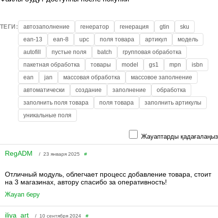
ТЕГИ:
автозаполнение
генератор
генерация
gtin
sku
ean-13
ean-8
upc
поля товара
артикул
модель
autofill
пустые поля
batch
групповая обработка
пакетная обработка
товары
model
gs1
mpn
isbn
ean
jan
массовая обработка
массовое заполнение
автоматически
создание
заполнение
обработка
заполнить поля товара
поля товара
заполнить артикулы
уникальные поля
Жауаптарды қадағалаңыз
RegADM
/ 23 января 2025
#
Отличный модуль, облегчает процесс добавление товара, стоит
на 3 магазинах, автору спасибо за оперативность!
Жауап беру
iliya_art
/ 10 сентября 2024
#