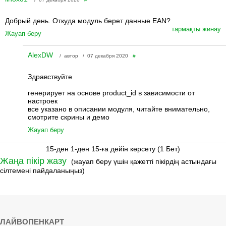
Добрый день. Откуда модуль берет данные EAN?
тармақты жинау
Жауап беру
AlexDW
/ автор / 07 декабря 2020
#
Здравствуйте
генерирует на основе product_id в зависимости от
настроек
все указано в описании модуля, читайте внимательно,
смотрите скрины и демо
Жауап беру
15-ден 1-ден 15-ға дейін көрсету (1 Бет)
Жаңа пікір жазу
(жауап беру үшін қажетті пікірдің астындағы
сілтемені пайдаланыңыз)
ЛАЙВОПЕНКАРТ