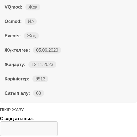
VQmod:
Жоқ
Ocmod:
Иә
Events:
Жоқ
Жүктелген:
05.06.2020
Жаңарту:
12.11.2023
Көріністер:
9913
Сатып алу:
69
ПІКІР ЖАЗУ
Сіздің атыңыз: