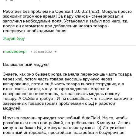
Работает без проблем на Opencart 3.0.3.2 (rs.2). Модуль просто
экономит огромное время! За пару кликов - сгенерировал и
заполнил необходимые поля. Установил и забыл про него, т.к.
после он автоматом при добавлении нового товара -
генерирует необходимые !поля
Жауап беру
medvedevpr
/ 20 мая 2022
#
Великолепный модуль!
Знаете, как оно бывает, когда сначала переносишь часть товара
через xml, потом часть товара вносишь вручную через
копирование, потом ещё часть товара вносит сотрудник, а в
итоге оказывается, что у товаров задвоены модели и
совершенно не понимаешь, как назначать модель новому
товару. А OcStore требует. И ты осознаёшь, что тысячи хаотично
заведённых товаров грозят проблемами с БД и работой
модулей.
И тут на помощь приходит волшебный AutoField. На то, чтобы
разобраться с его настройкой, потребовалось 3 минуты. Из них
минута на бэкап БД и минута на очистку кэша. :)) Интуитивно
понятный интерфейс, простейшая настройка и безупречная