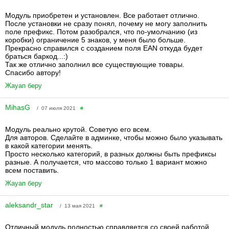
Модуль приобретен и установлен. Все работает отлично.
После установки не сразу понял, почему не могу заполнить
поле префикс. Потом разобрался, что по-умолчанию (из
коробки) ограничение 5 знаков, у меня было больше.
Прекрасно справился с созданием поля EAN откуда будет
браться баркод...:)
Так же отлично заполнил все существующие товары.
Спасибо автору!
Жауап беру
MihasG
/ 07 июля 2021
#
Модуль реально крутой. Советую его всем.
Для авторов. Сделайте в админке, чтобы можно было указывать
в какой категории менять.
Просто несколько категорий, в разных должны быть префиксы
разные. А получается, что массово только 1 вариант можно
всем поставить.
Жауап беру
aleksandr_star
/ 13 мая 2021
#
Отличный модуль полностью справляется со своей работой.