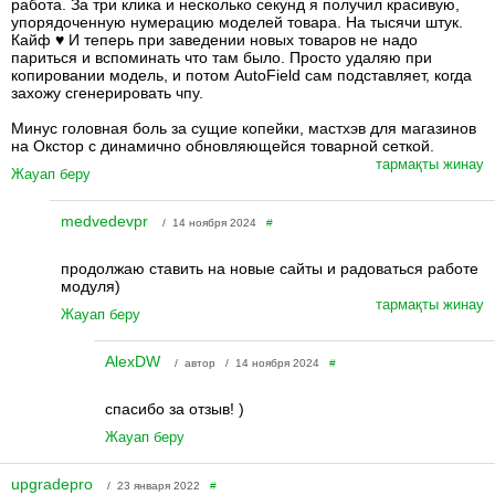
работа. За три клика и несколько секунд я получил красивую,
упорядоченную нумерацию моделей товара. На тысячи штук.
Кайф ♥ И теперь при заведении новых товаров не надо
париться и вспоминать что там было. Просто удаляю при
копировании модель, и потом AutoField сам подставляет, когда
захожу сгенерировать чпу.
Минус головная боль за сущие копейки, мастхэв для магазинов
на Окстор с динамично обновляющейся товарной сеткой.
тармақты жинау
Жауап беру
medvedevpr
/ 14 ноября 2024
#
продолжаю ставить на новые сайты и радоваться работе
модуля)
тармақты жинау
Жауап беру
AlexDW
/ автор / 14 ноября 2024
#
спасибо за отзыв! )
Жауап беру
upgradepro
/ 23 января 2022
#