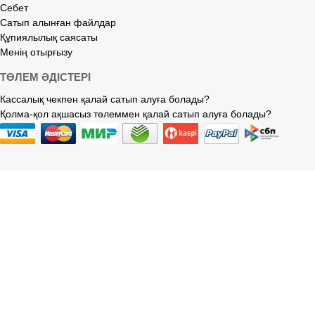
Себет
Сатып алынған файлдар
Құпиялылық саясаты
Менің отырғызу
ТӨЛЕМ ӘДІСТЕРІ
Кассалық чекпен қалай сатып алуға болады?
Қолма-қол ақшасыз төлеммен қалай сатып алуға болады?