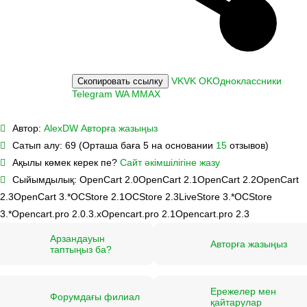
VK
VK
OK
Одноклассники
Скопировать ссылку
Telegram
WA
M
MAX
Автор:
AlexDW
Авторға жазыңыз
Сатып алу:
69 (Орташа баға 5 на основании
15
отзывов)
Ақылы көмек керек пе?
Сайт әкімшілігіне жазу
Сыйымдылық:
OpenCart 2.0
OpenCart 2.1
OpenCart 2.2
OpenCart
2.3
OpenCart 3.*
OCStore 2.1
OCStore 2.3
LiveStore 3.*
OCStore
3.*
Opencart.pro 2.0.3.х
Opencart.pro 2.1
Opencart.pro 2.3
Арзандауын
Авторға жазыңыз
таптыңыз ба?
Ережелер мен
Форумдағы филиал
қайтарулар