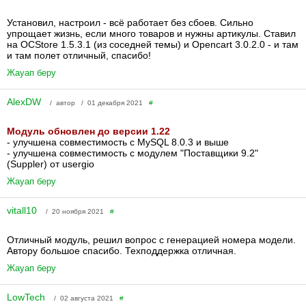
Установил, настроил - всё работает без сбоев. Сильно
упрощает жизнь, если много товаров и нужны артикулы. Ставил
на OCStore 1.5.3.1 (из соседней темы) и Opencart 3.0.2.0 - и там
и там полет отличный, спасибо!
Жауап беру
AlexDW
/ автор / 01 декабря 2021
#
Модуль обновлен до версии 1.22
- улучшена совместимость с MySQL 8.0.3 и выше
- улучшена совместимость с модулем "Поставщики 9.2"
(Suppler) от usergio
Жауап беру
vitall10
/ 20 ноября 2021
#
Отличный модуль, решил вопрос с генерацией номера модели.
Автору большое спасибо. Техподдержка отличная.
Жауап беру
LowTech
/ 02 августа 2021
#