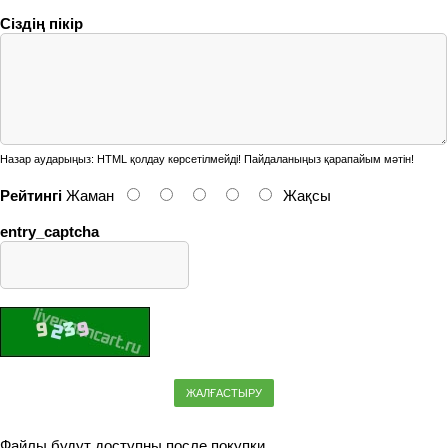
Сіздің пікір
Назар аударыңыз:
HTML қолдау көрсетілмейді! Пайдаланыңыз қарапайым мәтін!
Рейтингі
Жаман
Жақсы
entry_captcha
ЖАЛҒАСТЫРУ
Файлы будут доступны после покупки