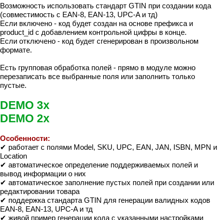
Возможность использовать стандарт GTIN при создании кода
(совместимость с EAN-8, EAN-13, UPC-A и тд)
Если включено - код будет создан на основе префикса и
product_id с добавлением контрольной цифры в конце.
Если отключено - код будет сгенерирован в произвольном
формате.
Есть групповая обработка полей - прямо в модуле можно
перезаписать все выбранные поля или заполнить только
пустые.
DEMO 3x
DEMO 2x
Особенности:
✔ работает с полями Model, SKU, UPC, EAN, JAN, ISBN, MPN и
Location
✔ автоматическое определение поддерживаемых полей и
вывод информации о них
✔ автоматическое заполнение пустых полей при создании или
редактировании товара
✔ поддержка стандарта GTIN для генерации валидных кодов
EAN-8, EAN-13, UPC-A и тд
✔ живой пример генерации кода с указанными настройками