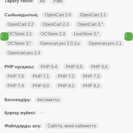
Тарату тәсілі:
All
Paid
Сыйымдылық:
OpenCart 2.0
OpenCart 2.1
OpenCart 2.2
OpenCart 2.3
OpenCart 3.*
OCStore 2.1
OCStore 2.3
LiveStore 3.*
OCStore 3.*
Opencart.pro 2.0.3.х
Opencart.pro 2.1
Opencart.pro 2.3
PHP нұсқасы:
PHP 5.4
PHP 5.5
PHP 5.6
PHP 7.0
PHP 7.1
PHP 7.2
PHP 7.3
PHP 7.4
PHP 8.0
PHP 8.1
PHP 8.2
Белсендіру:
Автоматты
Қорғау жүйесі:
Файлдарды алу:
Сайтта, жеке кабинетте