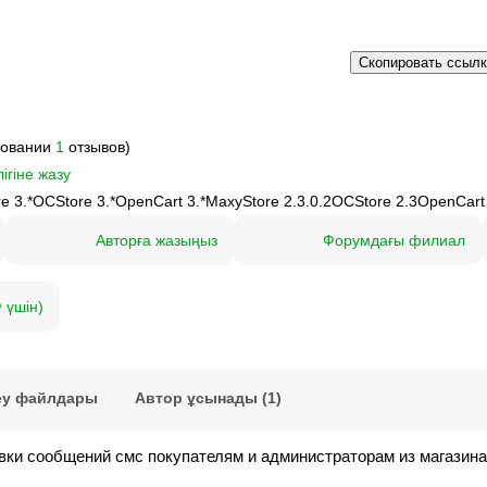
Скопировать ссыл
новании
1
отзывов)
ігіне жазу
e 3.*
OCStore 3.*
OpenCart 3.*
MaxyStore 2.3.0.2
OCStore 2.3
OpenCart
Авторға жазыңыз
Форумдағы филиал
 үшін)
еу файлдары
Автор ұсынады (1)
и сообщений смс покупателям и администраторам из магазина 