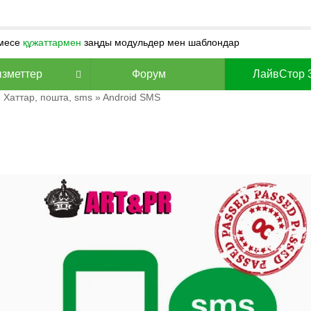
месе
құжаттармен
заңды модульдер мен шаблондар
зметтер
Форум
ЛайвСтор 
»
Хаттар, пошта, sms
» Android SMS