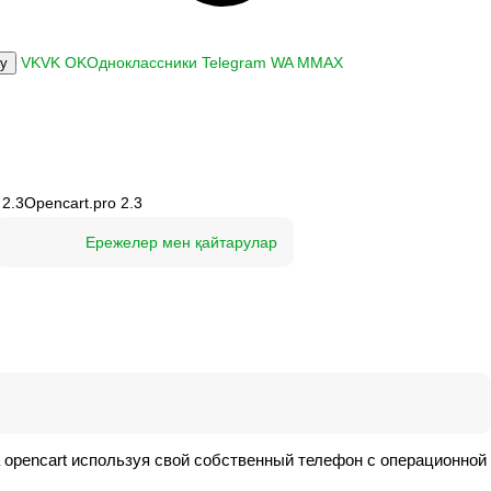
VK
VK
OK
Одноклассники
Telegram
WA
M
MAX
ку
 2.3
Opencart.pro 2.3
Ережелер мен қайтарулар
opencart используя свой собственный телефон c операционной