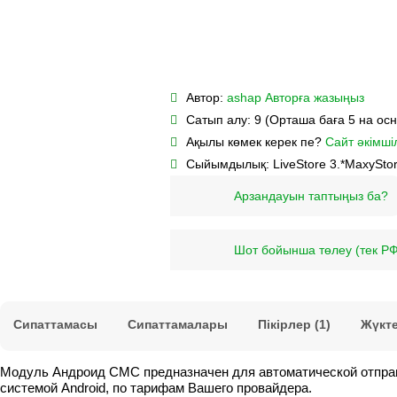
Автор:
ashap
Авторға жазыңыз
Сатып алу:
9 (Орташа баға 5 на ос
Ақылы көмек керек пе?
Сайт әкімшіл
Сыйымдылық:
LiveStore 3.*
MaxyStor
Арзандауын таптыңыз ба?
Шот бойынша төлеу (тек РФ
Сипаттамасы
Сипаттамалары
Пікірлер (1)
Жүкт
Модуль Андроид СМС предназначен для автоматической отправк
системой Android, по тарифам Вашего провайдера.