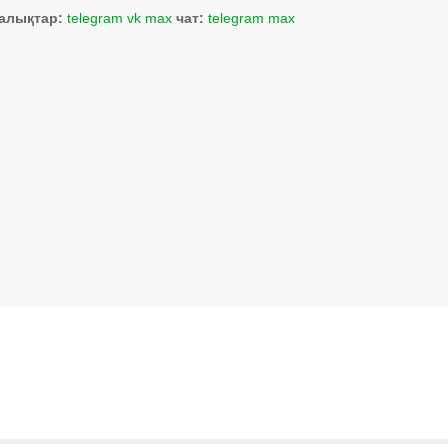
алықтар:
telegram
vk
max
чат:
telegram
max