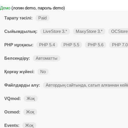
Демо
(логин demo, пароль demo)
Тарату тәсілі:
Paid
Сыйымдылық:
LiveStore 3.*
MaxyStore 3.*
OCStore 
PHP нұсқасы:
PHP 5.4
PHP 5.5
PHP 5.6
PHP 7.0
Белсендіру:
Автоматты
Қорғау жүйесі:
No
Файлдарды алу:
Автордың сайтында, сатып алғаннан кейі
VQmod:
Жоқ
Ocmod:
Жоқ
Events:
Жоқ