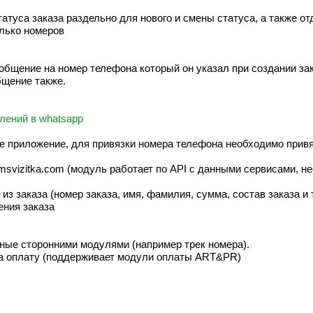
туса заказа раздельно для нового и смены статуса, а также от
лько номеров
ообщение на номер телефона который он указал при создании за
бщение также.
лений в whatsapp
е приложение, для привязки номера телефона необходимо прив
msvizitka.com (модуль работает по API с данными сервисами, 
заказа (номер заказа, имя, фамилия, сумма, состав заказа и т
ения заказа
нные сторонними модулями (например трек номера).
а оплату (поддерживает модули оплаты ART&PR)