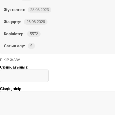
Жүктелген:
28.03.2023
Жаңарту:
26.06.2026
Көріністер:
5572
Сатып алу:
9
ПІКІР ЖАЗУ
Сіздің атыңыз:
Сіздің пікір