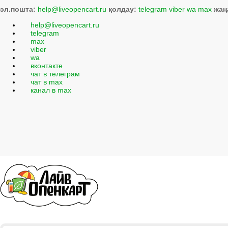
эл.пошта:
help@liveopencart.ru
қолдау:
telegram
viber
wa
max
жаң
help@liveopencart.ru
telegram
max
viber
wa
вконтакте
чат в телеграм
чат в max
канал в max