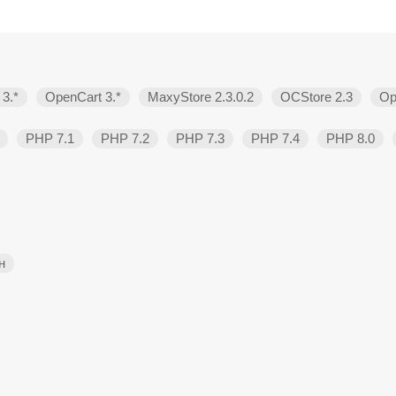
3.*
OpenCart 3.*
MaxyStore 2.3.0.2
OCStore 2.3
Op
PHP 7.1
PHP 7.2
PHP 7.3
PHP 7.4
PHP 8.0
н