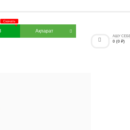
3
Ақпарат
АШУ СЕБ
0 (0 ₽)