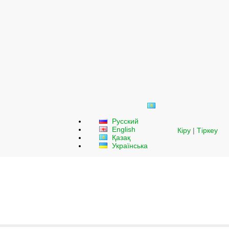
Русский
English
Кіру
|
Тіркеу
Қазақ
Українська