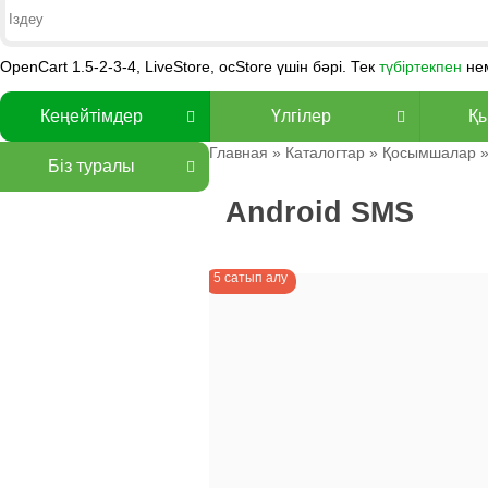
OpenCart 1.5-2-3-4, LiveStore, ocStore үшін бәрі. Тек
түбіртекпен
не
Кеңейтімдер
Үлгілер
Қы
Главная
»
Каталогтар
»
Қосымшалар
Біз туралы
Android SMS
5 сатып алу