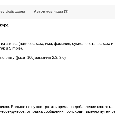
теу файлдары
Автор ұсынады (3)
kype.
 заказа (номер заказа, имя, фамилия, сумма, состав заказа и 
ак и Simple).
плату ([size=100]магазины 2.3, 3.0
)
иков. Больше не нужно тратить время на добавление контакта в
мессенджеров, отправка сообщений происходит именно путем р