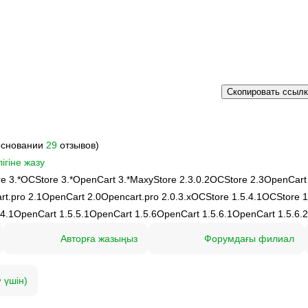
Скопировать ссыл
основании
29
отзывов)
ігіне жазу
e 3.*
OCStore 3.*
OpenCart 3.*
MaxyStore 2.3.0.2
OCStore 2.3
OpenCart
rt.pro 2.1
OpenCart 2.0
Opencart.pro 2.0.3.х
OCStore 1.5.4.1
OCStore 1
4.1
OpenCart 1.5.5.1
OpenCart 1.5.6
OpenCart 1.5.6.1
OpenCart 1.5.6.2
Авторға жазыңыз
Форумдағы филиал
 үшін)