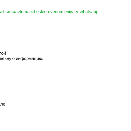
i/mail-sms/avtomaticheskie-uvedomleniya-v-whatsapp
той
ительную информацию.
оле