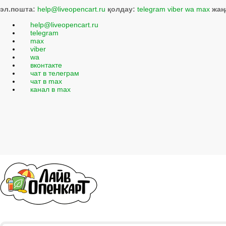
эл.пошта:
help@liveopencart.ru
қолдау:
telegram
viber
wa
max
жаң
help@liveopencart.ru
telegram
max
viber
wa
вконтакте
чат в телеграм
чат в max
канал в max