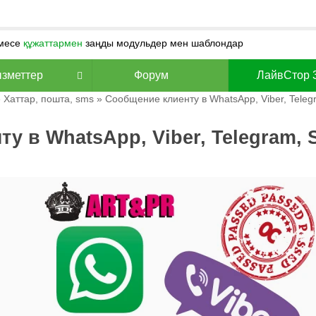
месе
құжаттармен
заңды модульдер мен шаблондар
зметтер
Форум
ЛайвСтор 
»
Хаттар, пошта, sms
» Сообщение клиенту в WhatsApp, Viber, Teleg
у в WhatsApp, Viber, Telegram, 