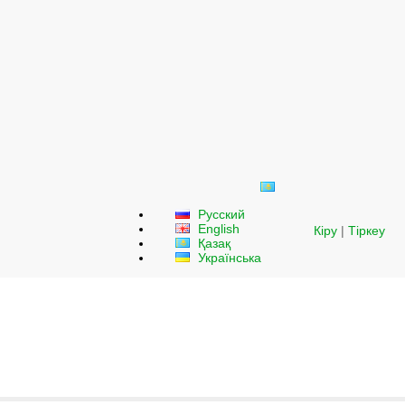
Русский
English
Кіру
|
Тіркеу
Қазақ
Українська