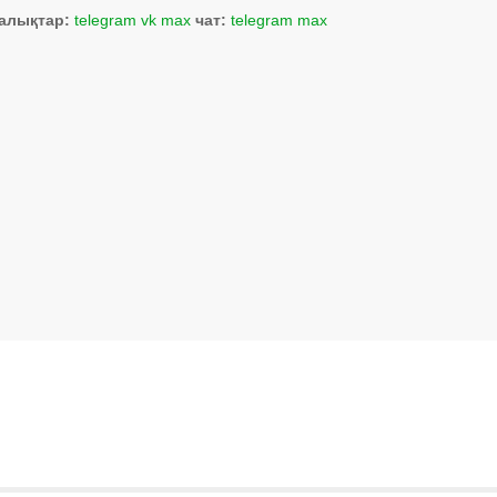
алықтар:
telegram
vk
max
чат:
telegram
max