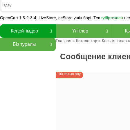
OpenCart 1.5-2-3-4, LiveStore, ocStore үшін бәрі. Тек
түбіртекпен
не
Кеңейтімдер
Үлгілер
Қы
Главная
»
Каталогтар
»
Қосымшалар
Біз туралы
Сообщение клиент
100 сатып алу