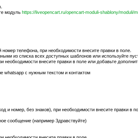
.
йте модуль
https://liveopencart.ru/opencart-moduli-shablony/modul
й номер телефона, при необходимости внесите правки в поле.
ными из списка всех доступных шаблонов или используйте пус
при необходимости внесите правки в поле или добавьте дополн
е whatsapp с нужным текстом и контактом
од и номер, без знаков), при необходимости внесите правки в п
ное сообщение (например Здравствуйте)
ри необходимости внесите правки в поле