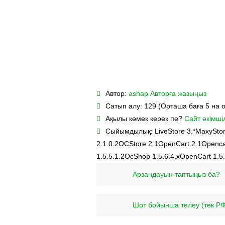
Автор:
ashap
Авторға жазыңыз
Сатып алу:
129 (Орташа баға 5 на 
Ақылы көмек керек пе?
Сайт әкімшіл
Сыйымдылық:
LiveStore 3.*
MaxyStor
2.1.0.2
OCStore 2.1
OpenCart 2.1
Openca
1.5.5.1.2
OcShop 1.5.6.4.х
OpenCart 1.5.
Арзандауын таптыңыз ба?
Шот бойынша төлеу (тек РФ