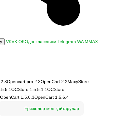
VK
VK
OK
Одноклассники
Telegram
WA
M
MAX
ку
 2.3
Opencart.pro 2.3
OpenCart 2.2
MaxyStore
.5.5.1
OCStore 1.5.5.1.1
OCStore
OpenCart 1.5.6.3
OpenCart 1.5.6.4
Ережелер мен қайтарулар