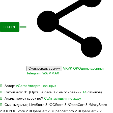
СЕБЕТКЕ
VK
VK
OK
Одноклассники
Скопировать ссылку
Telegram
WA
M
MAX
Автор:
zCarot
Авторға жазыңыз
Сатып алу:
31 (Орташа баға 3.7 на основании
14
отзывов)
Ақылы көмек керек пе?
Сайт әкімшілігіне жазу
Сыйымдылық:
LiveStore 3.*
OCStore 3.*
OpenCart 3.*
MaxyStore
2.3.0.2
OCStore 2.3
OpenCart 2.3
Opencart.pro 2.3
OpenCart 2.2