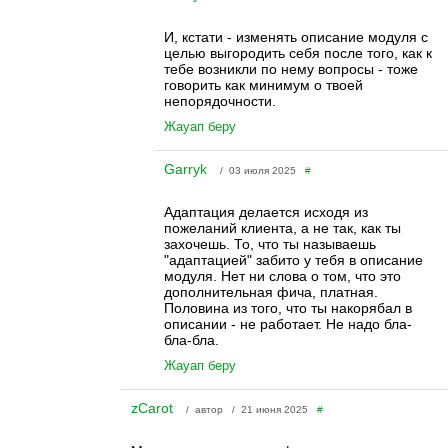
И, кстати - изменять описание модуля с
целью выгородить себя после того, как к
тебе возникли по нему вопросы - тоже
говорить как минимум о твоей
непорядочности.
Жауап беру
Garryk
/ 03 июля 2025
#
Адаптация делается исходя из
пожеланий клиента, а не так, как ты
захочешь. То, что ты называешь
"адаптацией" забито у тебя в описание
модуля. Нет ни слова о том, что это
дополнительная фича, платная.
Половина из того, что ты накорябал в
описании - не работает. Не надо бла-
бла-бла.
Жауап беру
zCarot
/ автор / 21 июня 2025
#