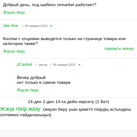
Добрый день, под шаблон remarket работает?
Жауап беру
site-line
/ 05 января 2022
#
Кнопки с опциями выводятся только на странице товара или
категории также?
тармақты жинау
Жауап беру
zCastiel
/ автор / 08 января 2022
#
Вечер добрый
нет только в самом товаре
Жауап беру
14-ден 1-ден 14-ға дейін көрсету (1 Бет)
Жаңа пікір жазу
(жауап беру үшін қажетті пікірдің астындағы
сілтемені пайдаланыңыз)