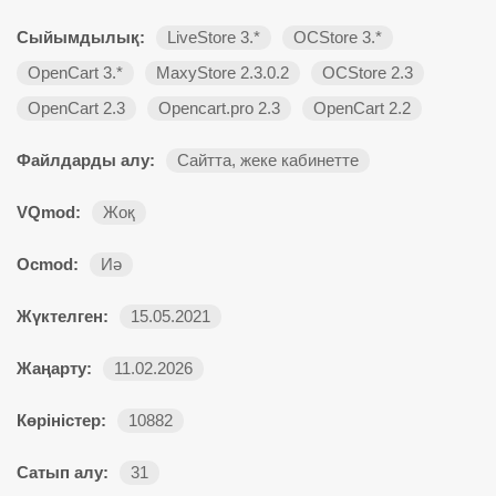
Сыйымдылық:
LiveStore 3.*
OCStore 3.*
OpenCart 3.*
MaxyStore 2.3.0.2
OCStore 2.3
OpenCart 2.3
Opencart.pro 2.3
OpenCart 2.2
Файлдарды алу:
Сайтта, жеке кабинетте
VQmod:
Жоқ
Ocmod:
Иә
Жүктелген:
15.05.2021
Жаңарту:
11.02.2026
Көріністер:
10882
Сатып алу:
31