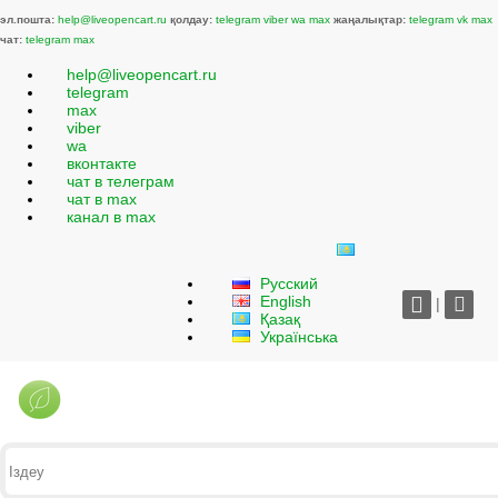
эл.пошта:
help@liveopencart.ru
қолдау:
telegram
viber
wa
max
жаңалықтар:
telegram
vk
max
чат:
telegram
max
help@liveopencart.ru
telegram
max
viber
wa
вконтакте
чат в телеграм
чат в max
канал в max
Русский
English
|
Қазақ
Українська