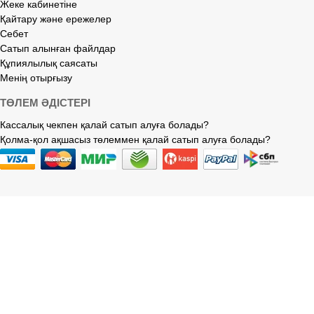
Жеке кабинетіне
Қайтару және ережелер
Себет
Сатып алынған файлдар
Құпиялылық саясаты
Менің отырғызу
ТӨЛЕМ ӘДІСТЕРІ
Кассалық чекпен қалай сатып алуға болады?
Қолма-қол ақшасыз төлеммен қалай сатып алуға болады?