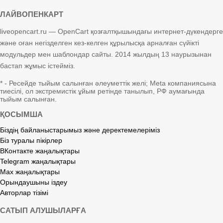
ЛАЙВОПЕНКАРТ
liveopencart.ru — OpenCart қозғалтқышындағы интернет-дүкендерге
және оған негізделген кез-келген құрылысқа арналған сүйікті
модульдер мен шаблондар сайты. 2014 жылдың 13 наурызынан
бастап жұмыс істейміз.
* - Ресейде тыйым салынған әлеуметтік желі; Meta компаниясына
тиесілі, ол экстремистік ұйым ретінде танылып, РФ аумағында
тыйым салынған.
ҚОСЫМША
Біздің байланыстарымыз және деректемелеріміз
Біз туралы пікірлер
ВКонтакте жаңалықтары
Telegram жаңалықтары
Max жаңалықтары
Орындаушыны іздеу
Авторлар тізімі
САТЫП АЛУШЫЛАРҒА