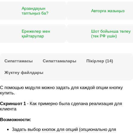
Арзандауын
Авторға жазыңыз
таптыңыз ба?
Ережелер мен
Шот бойынша төлеу
қайтарулар
(тек РФ үшін)
Сипаттамасы
Сипаттамалары
Пікірлер (14)
Жүктеу файлдары
С помощью модуля можно задать для каждой опции кнопку
купить.
Скриншот 1
- Как примерно была сделана реализация для
клиента
Возможности:
Задать выбор кнопок для опций (опционально для