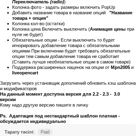
Переключатель (radio)
)
Колонка фото - задать размеры включить PopUp
Добавить название товара в название опций
"Название
товара + опция"
Колонка кол-во (остатки)
Колонка цена Включить выключить (
Анимация цены
при
нуле не будет)
Обязательные опции - Если выключить то будет
игнорировать добавление товара с обязательными
опциями При включении будет требовать обязательные
опции тем самым добавление товара не сработает
(Ставить лучше необязательные опции в самом товаре)
Поддержка расширенных наценок на опции от
Mpn2005
и
liveopencart
Загрузить через установщик дополнений обновить кэш шаблона
и модификаторов
На данный момент доступна версия для 2.2 - 2.3 - 3.0
версии
Кому надо другую версию пишите в личку
Ps. Адаптация под нестандартный шаблон платная -
обсуждается индивидуально
Тарату тәсілі:
Paid