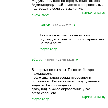
Модуль не влияет на оформление заказов.
Администрация сайта может это проверить и
подтвердить если есть желание.
тармақты жинау
Жауап беру
Garryk
/ 03 июля 2025
#
Каждое слово мы так же можем
подтвердить личной с тобой перепиской
на этом сайте.
Жауап беру
zCarot
/ автор / 21 июня 2025
#
Во первых не ты а вы. Ты не на базаре
находишься.
после адаптации всегда проверяют и
оплачивают. Вы же начали сразу сдавать в
заднюю. Без обсуждения….
сразу видно какое образование у вас.
всего хорошего
тармақты жинау
Жауап беру