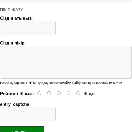
ПІКІР ЖАЗУ
Сіздің атыңыз:
Сіздің пікір
Назар аударыңыз:
HTML қолдау көрсетілмейді! Пайдаланыңыз қарапайым мәтін!
Рейтингі
Жаман
Жақсы
entry_captcha