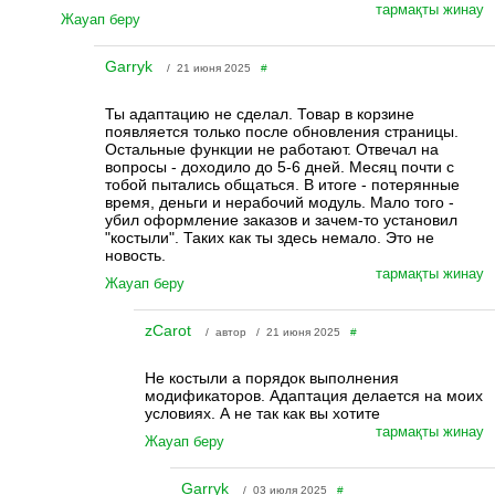
тармақты жинау
Жауап беру
Garryk
/ 21 июня 2025
#
Ты адаптацию не сделал. Товар в корзине
появляется только после обновления страницы.
Остальные функции не работают. Отвечал на
вопросы - доходило до 5-6 дней. Месяц почти с
тобой пытались общаться. В итоге - потерянные
время, деньги и нерабочий модуль. Мало того -
убил оформление заказов и зачем-то установил
"костыли". Таких как ты здесь немало. Это не
новость.
тармақты жинау
Жауап беру
zCarot
/ автор / 21 июня 2025
#
Не костыли а порядок выполнения
модификаторов. Адаптация делается на моих
условиях. А не так как вы хотите
тармақты жинау
Жауап беру
Garryk
/ 03 июля 2025
#