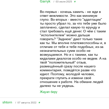
Garryk
/ 03 июля 2025
#
Во-первых - хочешь хамить - не жди в
ответ вежливости. Это как минимум
глупо. Во-вторых - вместо "адаптации"
ты просто убрал то, за что тебе уже было
заплачено, сделал какую-то ерунду и
стал требовать ещё денег. О чём с таким
"исполнителем" можно дальше
говорить? "Заднюю" дают только такие
как ты. Мы вполне платежеспособны и, в
отличие от тебя и тебе подобных, из-за
незначительных сумм особо не
возмущаемся. Но и с такими, как ты
кидалами диалогов особо не ведем. А на
твой "положительный" отзыв,
размещённый сразу после нашего
комментария, поведётся разве что
идиот. Поэтому, молодой человек,
прекрати глупить и измени своё
отношение к работе. На обмане людей
далеко ты не уедешь.
Жауап беру
shtorn
/ 07 августа 2022
#