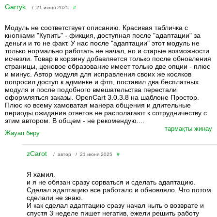
Garryk
/ 21 июня 2025
#
Модуль не соответствует описанию. Красивая табличка с
кнопками "Купить" - фикция, доступная после "адаптации" за
деньги и то не факт. У нас после "адаптации" этот модуль не
только нормально работать не начал, но и старые возможности
исчезли. Товар в корзину добавляется только после обновления
страницы, ценовое образование имеет только две опции - плюс
и минус. Автор модуля для исправления своих же косяков
попросил доступ к админке и фтп, поставил два бесплатных
модуля и после подобного вмешательства перестали
оформляться заказы. OpenCart 3.0.3.8 на шаблоне Простор.
Плюс ко всему хамоватая манера общения и длительные
периоды ожидания ответов не располагают к сотрудничеству с
этим автором. В общем - не рекомендую....
тармақты жинау
Жауап беру
zCarot
/ автор / 21 июня 2025
#
Я хамил.
и я не обязан сразу сорваться и сделать адаптацию.
Сделал адаптацию все работало и обновляло. Что потом
сделали не знаю.
И как сделал адаптацию сразу начал ныть о возврате и
спустя 3 неделе пишет негатив, ежели решить работу