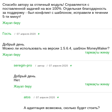
Спасибо автору за отличный модуль! Справляется с
поставленной задачей на все 100%. Отдельная благодарность
за поддержку - был конфликт с шаблоном, исправили в течении
5-ти минут!
Жауап беру
Гость
/ 07 апреля 2020
#
Добрый день.
Можно ли использовать на версии 1.5.6.4, шаблон MoneyMaker?
тармақты жинау
Жауап беру
seregin-pro
/ автор / 07 апреля 2020
#
Добрый день.
Нет.
тармақты жинау
Жауап беру
atos
/ 07 апреля 2020
#
А адаптация возможна, сколько будет стоить?