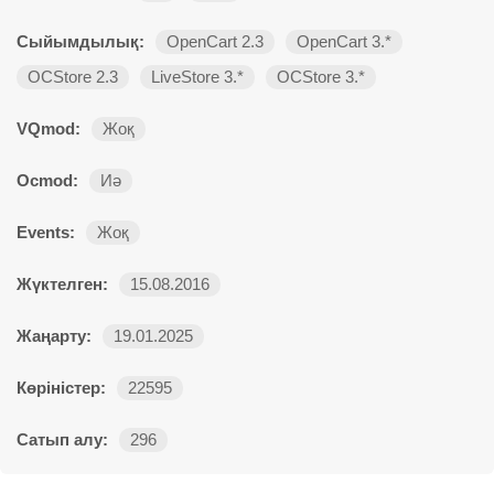
Сыйымдылық:
OpenCart 2.3
OpenCart 3.*
OCStore 2.3
LiveStore 3.*
OCStore 3.*
VQmod:
Жоқ
Ocmod:
Иә
Events:
Жоқ
Жүктелген:
15.08.2016
Жаңарту:
19.01.2025
Көріністер:
22595
Сатып алу:
296