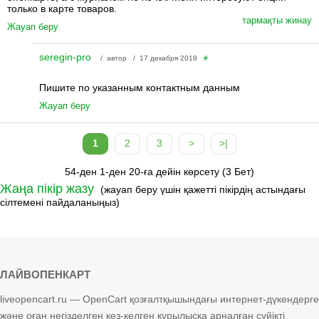
только в карте товаров.
тармақты жинау
Жауап беру
seregin-pro
/ автор / 17 декабря 2019
#
Пишите по указанным контактным данным
Жауап беру
1
2
3
>
>|
54-ден 1-ден 20-ға дейін көрсету (3 Бет)
Жаңа пікір жазу
(жауап беру үшін қажетті пікірдің астындағы
сілтемені пайдаланыңыз)
ЛАЙВОПЕНКАРТ
liveopencart.ru — OpenCart қозғалтқышындағы интернет-дүкендерге
және оған негізделген кез-келген құрылысқа арналған сүйікті