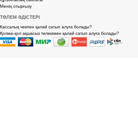
Менің отырғызу
ТӨЛЕМ ӘДІСТЕРІ
Кассалық чекпен қалай сатып алуға болады?
Қолма-қол ақшасыз төлеммен қалай сатып алуға болады?