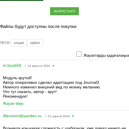
ЖАЛҒАСТЫРУ
Файлы будут доступны после покупки
ТЕГИ:
опции
option
Жауаптарды қадағалаңыз
m.boob58
/ 14 августа 2024
#
Модуль крутой!
Автор оперативно сделал адаптацию под Journal3.
Немного изменил внешний вид по моему желанию.
Что тут сказать, автор - крут!
Рекомендую!
Жауап беру
Alexvsnn@yandex.ru
/ 01 апреля 2024
#
Возникла кое-какая сложность с шаблоном, уже думал ничего не