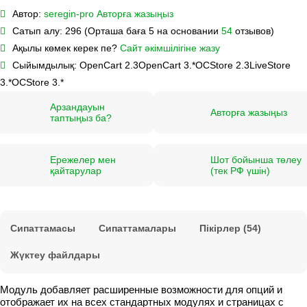
Автор:
seregin-pro
Авторға жазыңыз
Сатып алу:
296 (Орташа баға 5 на основании
54
отзывов)
Ақылы көмек керек пе?
Сайт әкімшілігіне жазу
Сыйымдылық:
OpenCart 2.3
OpenCart 3.*
OCStore 2.3
LiveStore
3.*
OCStore 3.*
Арзандауын
Авторға жазыңыз
таптыңыз ба?
Ережелер мен
Шот бойынша төлеу
қайтарулар
(тек РФ үшін)
Сипаттамасы
Сипаттамалары
Пікірлер (54)
Жүктеу файлдары
Модуль добавляет расширенные возможности для опций и
отображает их на всех стандартных модулях и страницах с