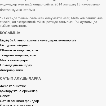
модульдер мен шаблондар сайты. 2014 жылдың 13 наурызынан
бастап жұмыс істейміз.
* - Ресейде тыйым салынған әлеуметтік желі; Meta компаниясына
тиесілі, ол экстремистік ұйым ретінде танылып, РФ аумағында
тыйым салынған.
ҚОСЫМША
Біздің байланыстарымыз және деректемелеріміз
Біз туралы пікірлер
ВКонтакте жаңалықтары
Telegram жаңалықтары
Max жаңалықтары
Орындаушыны іздеу
Авторлар тізімі
САТЫП АЛУШЫЛАРҒА
Жеке кабинетіне
Қайтару және ережелер
Себет
Сатып алынған файлдар
Құпиялылық саясаты