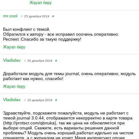
Жауап беру
mr.cool
/ 25 декабря 2019
#
Был конфликт с темой.
Обратился к автору - все исправил ооочень оперативно.
Респект. Спасибо за такую поддержку!
Жауап беру
Vladislav
/ 20 декабря 2019
#
Доработали модуль для темы journal, очень оперативно, модуль
работает как нужно, спасибо!
Жауап беру
Vladislav
/ 16 декабря 2019
#
Здравствуйте, подскажите пожалуйста, модуль не работает с
темой journal 3.0.44, отображается некорректно в карте товара
(http://prntscr.com/qbnuka), так же цена не обновляется при
выборе опций. Скажите, есть варианты решения данной
проблемы? Модуль очень хороший,работал идельно на чистом
опенкарте, а с журналом не хочет. Меня интересуют опции