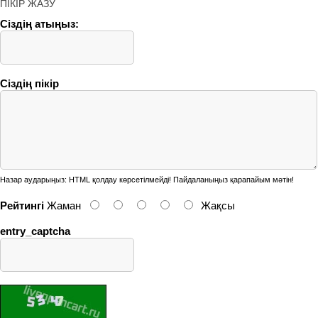
ПІКІР ЖАЗУ
Сіздің атыңыз:
Сіздің пікір
Назар аударыңыз:
HTML қолдау көрсетілмейді! Пайдаланыңыз қарапайым мәтін!
Рейтингі
Жаман
Жақсы
entry_captcha