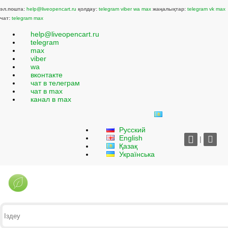
эл.пошта:
help@liveopencart.ru
қолдау:
telegram
viber
wa
max
жаңалықтар:
telegram
vk
max
чат:
telegram
max
help@liveopencart.ru
telegram
max
viber
wa
вконтакте
чат в телеграм
чат в max
канал в max
Русский
English
|
Қазақ
Українська