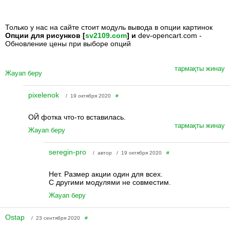
Только у нас на сайте стоит модуль вывода в опции картинок
Опции для рисунков [
sv2109.com
] и
dev-opencart.com -
Обновление цены при выборе опций
тармақты жинау
Жауап беру
pixelenok
/ 19 октября 2020
#
ОЙ фотка что-то вставилась.
тармақты жинау
Жауап беру
seregin-pro
/ автор / 19 октября 2020
#
Нет. Размер акции один для всех.
С другими модулями не совместим.
Жауап беру
Ostap
/ 23 сентября 2020
#