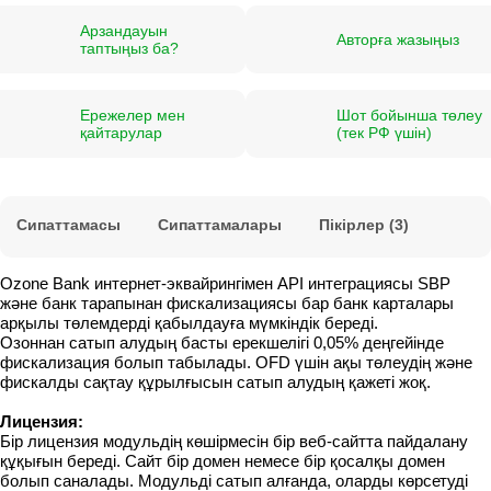
Арзандауын
Авторға жазыңыз
таптыңыз ба?
Ережелер мен
Шот бойынша төлеу
қайтарулар
(тек РФ үшін)
Сипаттамасы
Сипаттамалары
Пікірлер (3)
Ozone Bank интернет-эквайрингімен API интеграциясы SBP
және банк тарапынан фискализациясы бар банк карталары
арқылы төлемдерді қабылдауға мүмкіндік береді.
Озоннан сатып алудың басты ерекшелігі 0,05% деңгейінде
фискализация болып табылады. OFD үшін ақы төлеудің және
фискалды сақтау құрылғысын сатып алудың қажеті жоқ.
Лицензия:
Бір лицензия модульдің көшірмесін бір веб-сайтта пайдалану
құқығын береді. Сайт бір домен немесе бір қосалқы домен
болып саналады. Модульді сатып алғанда, оларды көрсетуді