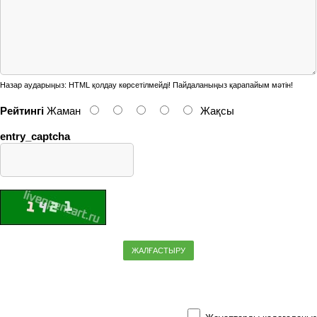
Назар аударыңыз:
HTML қолдау көрсетілмейді! Пайдаланыңыз қарапайым мәтін!
Рейтингі
Жаман
Жақсы
entry_captcha
ЖАЛҒАСТЫРУ