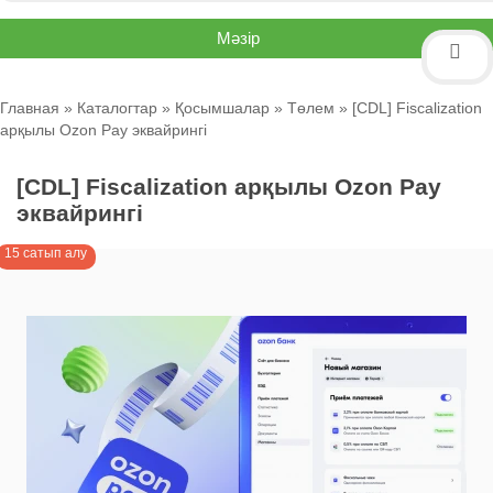
Мәзір
Главная
»
Каталогтар
»
Қосымшалар
»
Төлем
» [CDL] Fiscalization
арқылы Ozon Pay эквайрингі
[CDL] Fiscalization арқылы Ozon Pay
эквайрингі
15 сатып алу