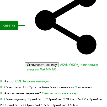
СЕБЕТКЕ
VK
VK
OK
Одноклассники
Скопировать ссылку
Telegram
WA
M
MAX
Автор:
CDL
Авторға жазыңыз
Сатып алу:
19 (Орташа баға 5 на основании
3
отзывов)
Ақылы көмек керек пе?
Сайт әкімшілігіне жазу
Сыйымдылық:
OpenCart 3.*
OpenCart 2.3
OpenCart 2.2
OpenCart
2.1
OpenCart 2.0
OpenCart 1.5.6.3
OpenCart 1.5.6.4