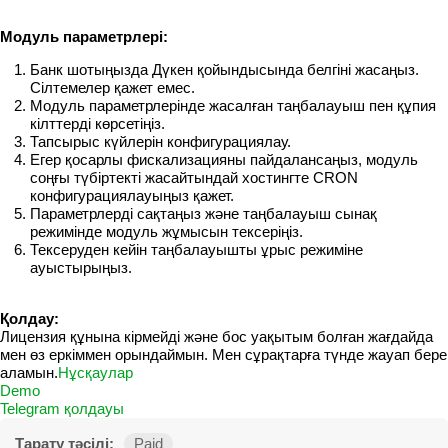
Модуль параметрлері:
Банк шотыңызда Дүкен қойындысында белгіні жасаңыз.
Сілтемелер қажет емес.
Модуль параметрлерінде жасалған таңбалауыш пен құпия
кілттерді көрсетіңіз.
Тапсырыс күйлерін конфигурациялау.
Егер қосарлы фискализацияны пайдалансаңыз, модуль
соңғы түбіртекті жасайтындай хостингте CRON
конфигурациялауыңыз қажет.
Параметрлерді сақтаңыз және таңбалауыш сынақ
режимінде модуль жұмысын тексеріңіз.
Тексеруден кейін таңбалауышты ұрыс режиміне
ауыстырыңыз.
Қолдау:
Лицензия құнына кірмейді және бос уақытым болған жағдайда
мен өз еркіммен орындаймын. Мен сұрақтарға түнде жауап бере
аламын.
Нұсқаулар
Demo
Telegram қолдауы
Тарату тәсілі:
Paid