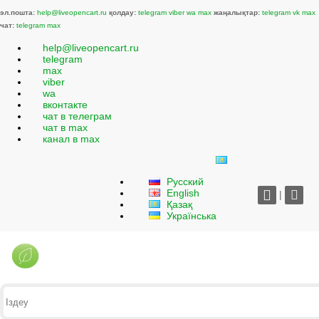
эл.пошта:
help@liveopencart.ru
қолдау:
telegram
viber
wa
max
жаңалықтар:
telegram
vk
max
чат:
telegram
max
help@liveopencart.ru
telegram
max
viber
wa
вконтакте
чат в телеграм
чат в max
канал в max
Русский
English
|
Қазақ
Українська