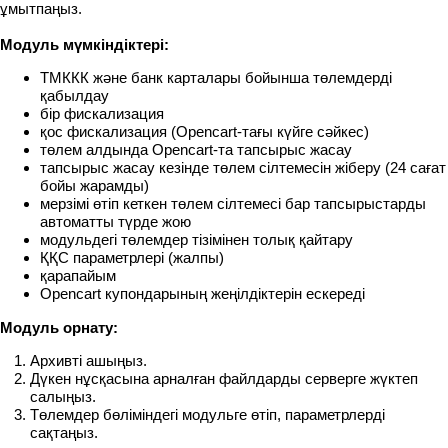
ұмытпаңыз.
Модуль мүмкіндіктері:
ТМККК және банк карталары бойынша төлемдерді
қабылдау
бір фискализация
қос фискализация (Opencart-тағы күйге сәйкес)
төлем алдында Opencart-та тапсырыс жасау
тапсырыс жасау кезінде төлем сілтемесін жіберу (24 сағат
бойы жарамды)
мерзімі өтіп кеткен төлем сілтемесі бар тапсырыстарды
автоматты түрде жою
модульдегі төлемдер тізімінен толық қайтару
ҚҚС параметрлері (жалпы)
қарапайым
Opencart купондарының жеңілдіктерін ескереді
Модуль орнату:
Архивті ашыңыз.
Дүкен нұсқасына арналған файлдарды серверге жүктеп
салыңыз.
Төлемдер бөліміндегі модульге өтіп, параметрлерді
сақтаңыз.