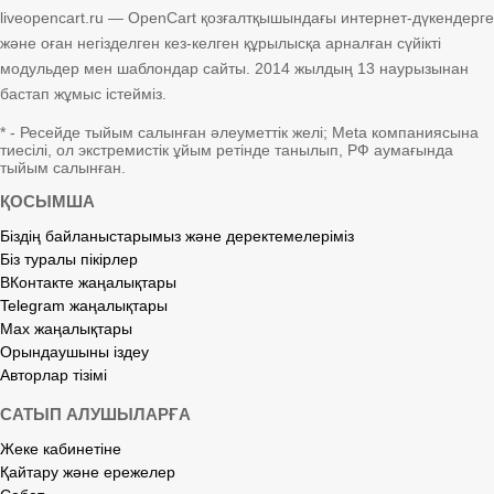
liveopencart.ru — OpenCart қозғалтқышындағы интернет-дүкендерге
және оған негізделген кез-келген құрылысқа арналған сүйікті
модульдер мен шаблондар сайты. 2014 жылдың 13 наурызынан
бастап жұмыс істейміз.
* - Ресейде тыйым салынған әлеуметтік желі; Meta компаниясына
тиесілі, ол экстремистік ұйым ретінде танылып, РФ аумағында
тыйым салынған.
ҚОСЫМША
Біздің байланыстарымыз және деректемелеріміз
Біз туралы пікірлер
ВКонтакте жаңалықтары
Telegram жаңалықтары
Max жаңалықтары
Орындаушыны іздеу
Авторлар тізімі
САТЫП АЛУШЫЛАРҒА
Жеке кабинетіне
Қайтару және ережелер