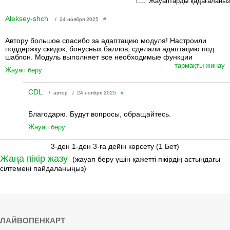
Жауаптарды қадағалаңыз
Aleksey-shch
/ 24 ноября 2025
#
Автору большое спасибо за адаптацию модуля! Настроили
поддержку скидок, бонусных баллов, сделали адаптацию под
шаблон. Модуль выполняет все необходимые функции
тармақты жинау
Жауап беру
CDL
/ автор / 24 ноября 2025
#
Благодарю. Будут вопросы, обращайтесь.
Жауап беру
3-ден 1-ден 3-ға дейін көрсету (1 Бет)
Жаңа пікір жазу
(жауап беру үшін қажетті пікірдің астындағы
сілтемені пайдаланыңыз)
ЛАЙВОПЕНКАРТ