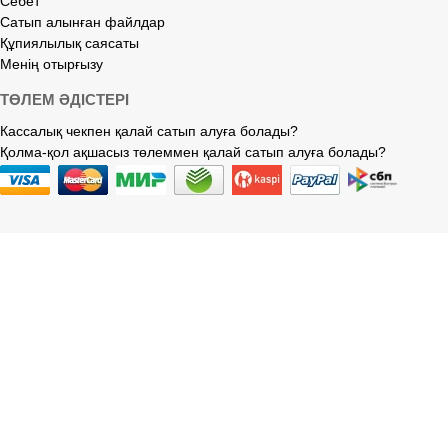
Себет
Сатып алынған файлдар
Құпиялылық саясаты
Менің отырғызу
ТӨЛЕМ ӘДІСТЕРІ
Кассалық чекпен қалай сатып алуға болады?
Қолма-қол ақшасыз төлеммен қалай сатып алуға болады?