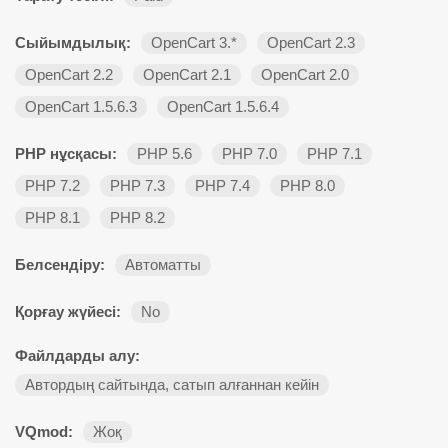
Сыйымдылық:
OpenCart 3.*
OpenCart 2.3
OpenCart 2.2
OpenCart 2.1
OpenCart 2.0
OpenCart 1.5.6.3
OpenCart 1.5.6.4
PHP нұсқасы:
PHP 5.6
PHP 7.0
PHP 7.1
PHP 7.2
PHP 7.3
PHP 7.4
PHP 8.0
PHP 8.1
PHP 8.2
Белсендіру:
Автоматты
Қорғау жүйесі:
No
Файлдарды алу:
Автордың сайтында, сатып алғаннан кейін
VQmod:
Жоқ