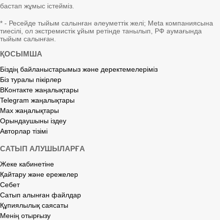
бастап жұмыс істейміз.
* - Ресейде тыйым салынған әлеуметтік желі; Meta компаниясына
тиесілі, ол экстремистік ұйым ретінде танылып, РФ аумағында
тыйым салынған.
ҚОСЫМША
Біздің байланыстарымыз және деректемелеріміз
Біз туралы пікірлер
ВКонтакте жаңалықтары
Telegram жаңалықтары
Max жаңалықтары
Орындаушыны іздеу
Авторлар тізімі
САТЫП АЛУШЫЛАРҒА
Жеке кабинетіне
Қайтару және ережелер
Себет
Сатып алынған файлдар
Құпиялылық саясаты
Менің отырғызу