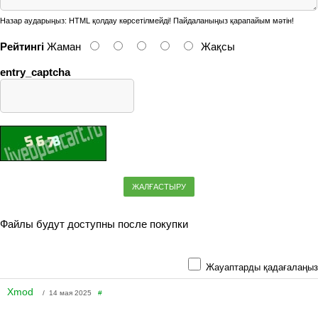
Назар аударыңыз:
HTML қолдау көрсетілмейді! Пайдаланыңыз қарапайым мәтін!
Рейтингі
Жаман
Жақсы
entry_captcha
ЖАЛҒАСТЫРУ
Файлы будут доступны после покупки
Жауаптарды қадағалаңыз
Xmod
/ 14 мая 2025
#