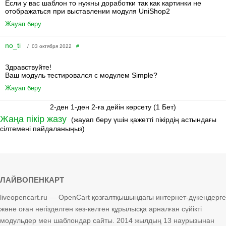
Если у вас шаблон то нужны доработки так как картинки не
отображаться при выставлении модуля UniShop2
Жауап беру
no_ti
/ 03 октября 2022
#
Здравствуйте!
Ваш модуль тестировался с модулем Simple?
Жауап беру
2-ден 1-ден 2-ға дейін көрсету (1 Бет)
Жаңа пікір жазу
(жауап беру үшін қажетті пікірдің астындағы
сілтемені пайдаланыңыз)
ЛАЙВОПЕНКАРТ
liveopencart.ru — OpenCart қозғалтқышындағы интернет-дүкендерге
және оған негізделген кез-келген құрылысқа арналған сүйікті
модульдер мен шаблондар сайты. 2014 жылдың 13 наурызынан