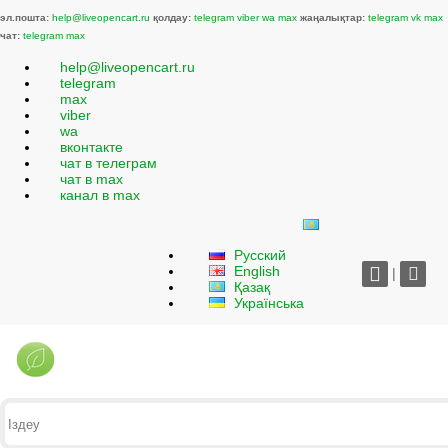
эл.пошта:
help@liveopencart.ru
қолдау:
telegram
viber
wa
max
жаңалықтар:
telegram
vk
max
чат:
telegram
max
help@liveopencart.ru
telegram
max
viber
wa
вконтакте
чат в телеграм
чат в max
канал в max
Русский
English
|
Қазақ
Українська