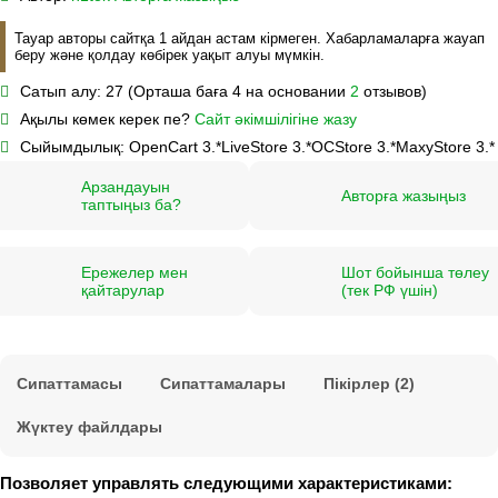
Тауар авторы сайтқа 1 айдан астам кірмеген. Хабарламаларға жауап
беру және қолдау көбірек уақыт алуы мүмкін.
Сатып алу:
27 (Орташа баға 4 на основании
2
отзывов)
Ақылы көмек керек пе?
Сайт әкімшілігіне жазу
Сыйымдылық:
OpenCart 3.*
LiveStore 3.*
OCStore 3.*
MaxyStore 3.*
Арзандауын
Авторға жазыңыз
таптыңыз ба?
Ережелер мен
Шот бойынша төлеу
қайтарулар
(тек РФ үшін)
Сипаттамасы
Сипаттамалары
Пікірлер (2)
Жүктеу файлдары
Позволяет управлять следующими характеристиками: