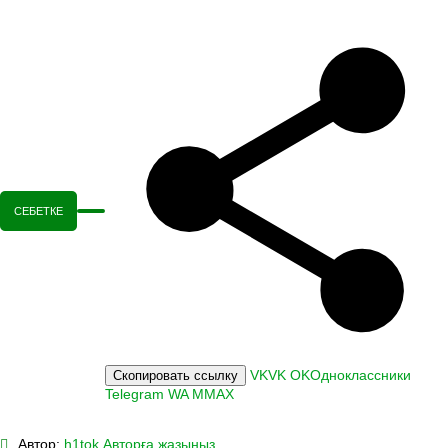
СЕБЕТКЕ
VK
VK
OK
Одноклассники
Скопировать ссылку
Telegram
WA
M
MAX
Автор:
h1tok
Авторға жазыңыз