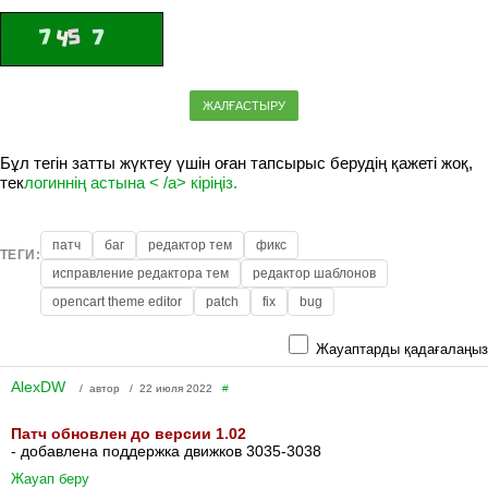
ЖАЛҒАСТЫРУ
Бұл тегін затты жүктеу үшін оған тапсырыс берудің қажеті жоқ,
тек
логиннің астына < /a> кіріңіз.
патч
баг
редактор тем
фикс
ТЕГИ:
исправление редактора тем
редактор шаблонов
opencart theme editor
patch
fix
bug
Жауаптарды қадағалаңыз
AlexDW
/ автор / 22 июля 2022
#
Патч обновлен до версии 1.02
- добавлена поддержка движков 3035-3038
Жауап беру