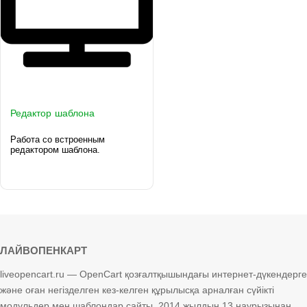
Редактор шаблона
Работа со встроенным
редактором шаблона.
ЛАЙВОПЕНКАРТ
liveopencart.ru — OpenCart қозғалтқышындағы интернет-дүкендерге
және оған негізделген кез-келген құрылысқа арналған сүйікті
модульдер мен шаблондар сайты. 2014 жылдың 13 наурызынан