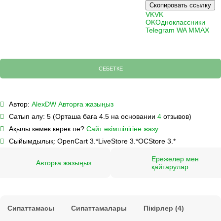
Скопировать ссылку
VK
VK
OK
Одноклассники
Telegram
WA
M
MAX
СЕБЕТКЕ
Автор:
AlexDW
Авторға жазыңыз
Сатып алу:
5 (Орташа баға 4.5 на основании
4
отзывов)
Ақылы көмек керек пе?
Сайт әкімшілігіне жазу
Сыйымдылық:
OpenCart 3.*
LiveStore 3.*
OCStore 3.*
Ережелер мен
Авторға жазыңыз
қайтарулар
Сипаттамасы
Сипаттамалары
Пікірлер (4)