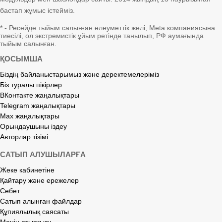
бастап жұмыс істейміз.
* - Ресейде тыйым салынған әлеуметтік желі; Meta компаниясына
тиесілі, ол экстремистік ұйым ретінде танылып, РФ аумағында
тыйым салынған.
ҚОСЫМША
Біздің байланыстарымыз және деректемелеріміз
Біз туралы пікірлер
ВКонтакте жаңалықтары
Telegram жаңалықтары
Max жаңалықтары
Орындаушыны іздеу
Авторлар тізімі
САТЫП АЛУШЫЛАРҒА
Жеке кабинетіне
Қайтару және ережелер
Себет
Сатып алынған файлдар
Құпиялылық саясаты
Менің отырғызу