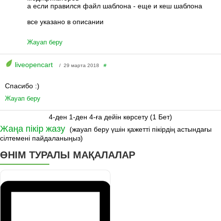
а если правился файл шаблона - еще и кеш шаблона
все указано в описании
Жауап беру
liveopencart
/ 29 марта 2018
#
Спасибо :)
Жауап беру
4-ден 1-ден 4-ға дейін көрсету (1 Бет)
Жаңа пікір жазу
(жауап беру үшін қажетті пікірдің астындағы
сілтемені пайдаланыңыз)
ӨНІМ ТУРАЛЫ МАҚАЛАЛАР