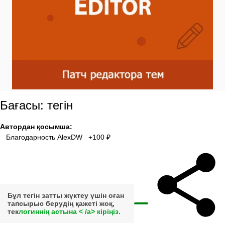
Бағасы: тегін
Автордан қосымша:
Благодарность AlexDW +100 ₽
Бұл тегін затты жүктеу үшін оған
тапсырыс берудің қажеті жоқ,
тек
логиннің астына < /a> кіріңіз.