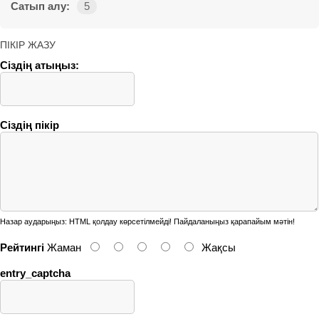
Сатып алу:
5
ПІКІР ЖАЗУ
Сіздің атыңыз:
Сіздің пікір
Назар аударыңыз:
HTML қолдау көрсетілмейді! Пайдаланыңыз қарапайым мәтін!
Рейтингі
Жаман
Жақсы
entry_captcha