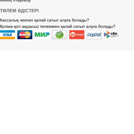
ТӨЛЕМ ӘДІСТЕРІ
Кассалық чекпен қалай сатып алуға болады?
Қолма-қол ақшасыз төлеммен қалай сатып алуға болады?