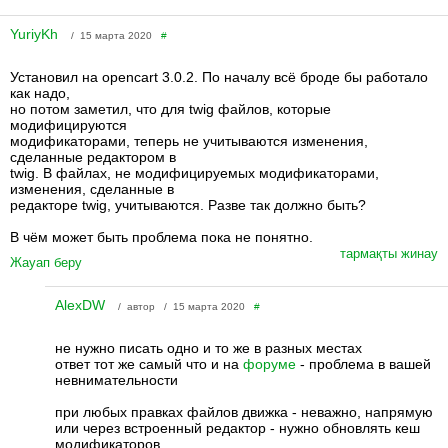
YuriyKh
/ 15 марта 2020
#
Установил на opencart 3.0.2. По началу всё броде бы работало
как надо,
но потом заметил, что для twig файлов, которые
модифицируются
модификаторами, теперь не учитываются изменения,
сделанные редактором в
twig. В файлах, не модифицируемых модификаторами,
изменения, сделанные в
редакторе twig, учитываются. Разве так должно быть?
В чём может быть проблема пока не понятно.
тармақты жинау
Жауап беру
AlexDW
/ автор / 15 марта 2020
#
не нужно писать одно и то же в разных местах
ответ тот же самый что и на
форуме
- проблема в вашей
невнимательности
при любых правках файлов движка - неважно, напрямую
или через встроенный редактор - нужно обновлять кеш
модификаторов