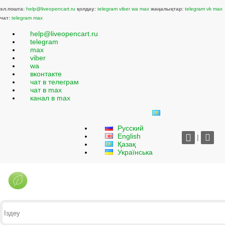
эл.пошта:
help@liveopencart.ru
қолдау:
telegram
viber
wa
max
жаңалықтар:
telegram
vk
max
чат:
telegram
max
help@liveopencart.ru
telegram
max
viber
wa
вконтакте
чат в телеграм
чат в max
канал в max
Русский
English
|
Қазақ
Українська