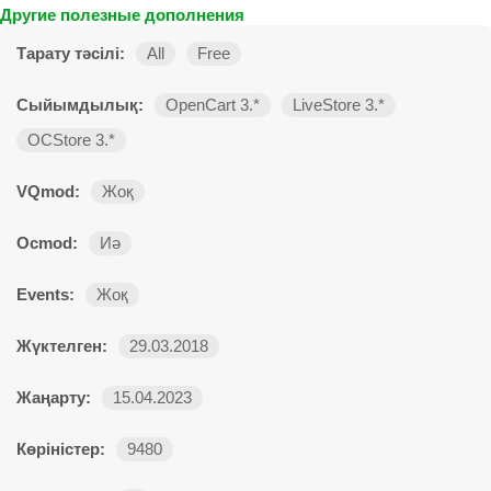
Другие полезные дополнения
Тарату тәсілі:
All
Free
Сыйымдылық:
OpenCart 3.*
LiveStore 3.*
OCStore 3.*
VQmod:
Жоқ
Ocmod:
Иә
Events:
Жоқ
Жүктелген:
29.03.2018
Жаңарту:
15.04.2023
Көріністер:
9480