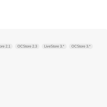
re 2.1
OCStore 2.3
LiveStore 3.*
OCStore 3.*