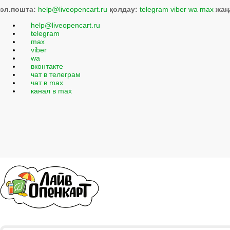
эл.пошта:
help@liveopencart.ru
қолдау:
telegram
viber
wa
max
жаң
help@liveopencart.ru
telegram
max
viber
wa
вконтакте
чат в телеграм
чат в max
канал в max