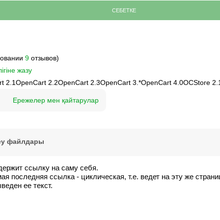
СЕБЕТКЕ
новании
9
отзывов)
ігіне жазу
t 2.1
OpenCart 2.2
OpenCart 2.3
OpenCart 3.*
OpenCart 4.0
OCStore 2.
Ережелер мен қайтарулар
еу файлдары
держит ссылку на саму себя.
я последняя ссылка - циклическая, т.е. ведет на эту же страни
веден ее текст.