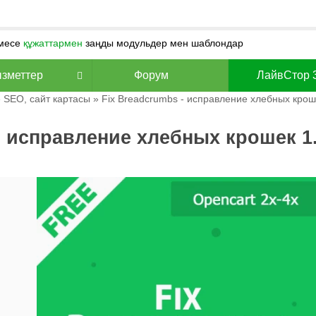
месе
құжаттармен
заңды модульдер мен шаблондар
зметтер
Форум
ЛайвСтор 
»
SEO, сайт картасы
» Fix Breadcrumbs - исправление хлебных крош
- исправление хлебных крошек 1