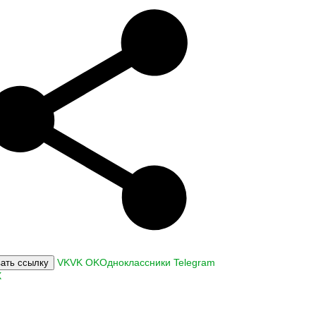
VK
VK
OK
Одноклассники
Telegram
ать ссылку
X