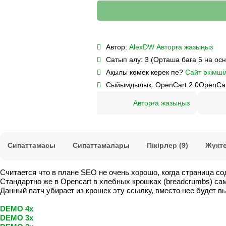
Автор:
AlexDW
Авторға жазыңыз
Сатып алу:
3 (Орташа баға 5 на ос
Ақылы көмек керек пе?
Сайт әкімшіл
Сыйымдылық:
OpenCart 2.0
OpenCar
Авторға жазыңыз
Сипаттамасы
Сипаттамалары
Пікірлер (9)
Жүкт
Считается что в плане SEO не очень хорошо, когда страница со
Стандартно же в Opencart в хлебных крошках (breadcrumbs) сама
Данный патч убирает из крошек эту ссылку, вместо нее будет вы
DEMO 4x
DEMO 3x