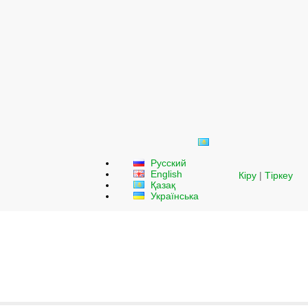
Русский
English
Кіру
|
Тіркеу
Қазақ
Українська