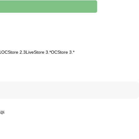
1
OCStore 2.3
LiveStore 3.*
OCStore 3.*
цу.