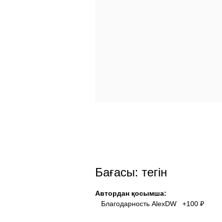
Бағасы: тегін
Автордан қосымша:
Благодарность AlexDW +100 ₽