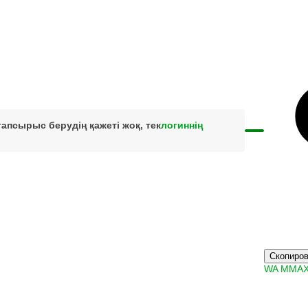
 тапсырыс берудің қажеті жоқ, тек
логиннің
Скопиров
WA
M
MA