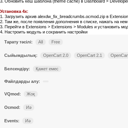
3. Обновить кеш шаблона (theme cache) в Dashboard > Develope
Установка 4x:
1. Загрузить архив alexdw_fix_breadcrumbs.ocmod.zip в Extensions
2. Там же, после появления дополнения в списке, нажать на нем к
3. Перейти в Extensions > Extensions > Modules и установить мо
4. Настроить модуль и сохранить настройки
Тарату тәсілі:
All
Free
Сыйымдылық:
OpenCart 2.0
OpenCart 2.1
OpenCart
Белсендіру:
Қажет емес
Файлдарды алу:
VQmod:
Жоқ
Ocmod:
Иә
Events:
Иә