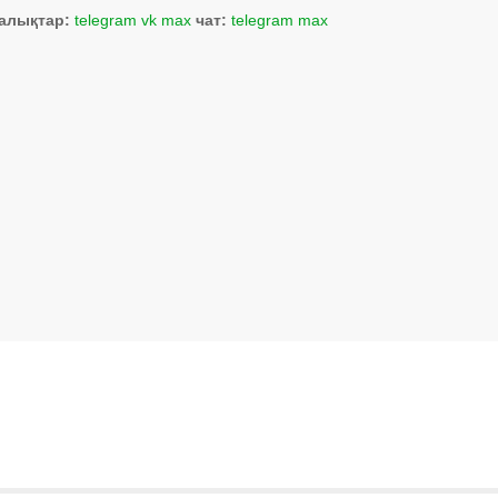
алықтар:
telegram
vk
max
чат:
telegram
max