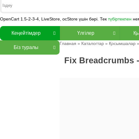
OpenCart 1.5-2-3-4, LiveStore, ocStore үшін бәрі. Тек
түбіртекпен
не
Кеңейтімдер
Үлгілер
Қы
Главная
»
Каталогтар
»
Қосымшалар
Біз туралы
Fix Breadcrumbs 