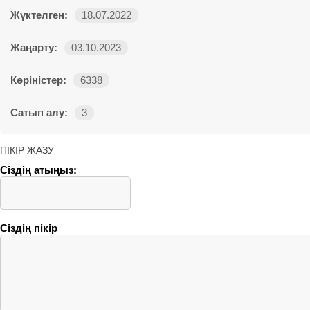
Жүктелген:
18.07.2022
Жаңарту:
03.10.2023
Көріністер:
6338
Сатып алу:
3
ПІКІР ЖАЗУ
Сіздің атыңыз:
Сіздің пікір