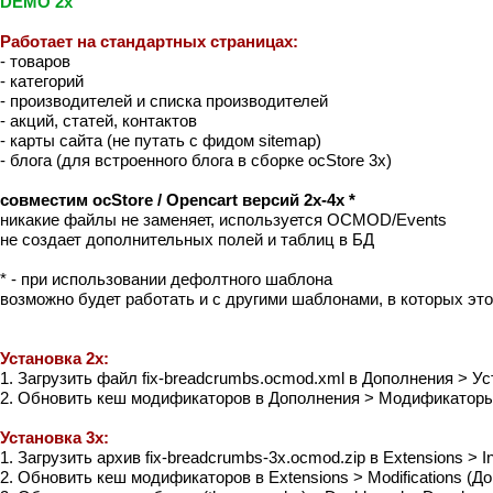
DEMO 2x
Работает на стандартных страницах:
- товаров
- категорий
- производителей и списка производителей
- акций, статей, контактов
- карты сайта (не путать с фидом sitemap)
- блога (для встроенного блога в сборке ocStore 3x)
совместим ocStore / Opencart версий 2х-4х *
никакие файлы не заменяет, используется OCMOD/Events
не создает дополнительных полей и таблиц в БД
* - при использовании дефолтного шаблона
возможно будет работать и с другими шаблонами, в которых эт
Установка 2x:
1. Загрузить файл fix-breadcrumbs.ocmod.xml в Дополнения > 
2. Обновить кеш модификаторов в Дополнения > Модификатор
Установка 3x:
1. Загрузить архив fix-breadcrumbs-3x.ocmod.zip в Extensions > 
2. Обновить кеш модификаторов в Extensions > Modifications (