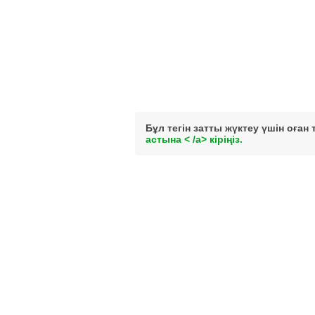
Бұл тегін затты жүктеу үшін оған
астына < /a> кіріңіз.