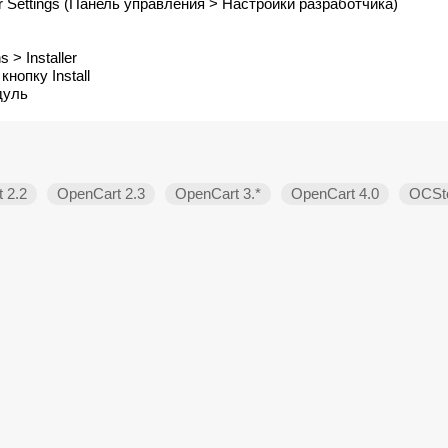
r Settings (Панель управления > Настройки разработчика)
 > Installer
нопку Install
дуль
 2.2
OpenCart 2.3
OpenCart 3.*
OpenCart 4.0
OCSto