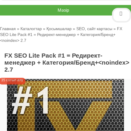
Мәзір
Главная
»
Каталогтар
»
Қосымшалар
»
SEO, сайт картасы
» FX
SEO Lite Pack #1 = Редирект-менеджер + Категория/Бренд+
<noindex> 2.7
FX SEO Lite Pack #1 = Редирект-
менеджер + Категория/Бренд+<noindex>
2.7
35 сатып алу