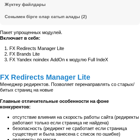
Жүктеу файлдары
Сонымен бірге олар сатып алады (2)
Пакет упрощенных модулей.
Включает в себя:
FX Redirects Manager Lite
FX Brands Lite
FX Yandex noindex AddOn к модулю Full IndeX
FX Redirects Manager Lite
Менеджер редиректов. Позволяет перенаправлять со старых/
битых страниц на новые
Главные отличительные особенности на фоне
конкурентов:
отсутствие влияния на скорость работы сайта (редиректы
работают только если страница не найдена)
безопасность (редирект не сработает если страница
существует и была занесена с список по ошибке)
редиректы по маске