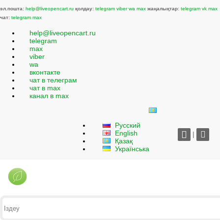
эл.пошта:
help@liveopencart.ru
қолдау:
telegram
viber
wa
max
жаңалықтар:
telegram
vk
max
чат:
telegram
max
help@liveopencart.ru
telegram
max
viber
wa
вконтакте
чат в телеграм
чат в max
канал в max
Русский
English
|
Қазақ
Українська