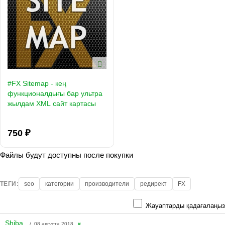
#FX Sitemap - кең
функционалдығы бар ультра
жылдам XML сайт картасы
750 ₽
Файлы будут доступны после покупки
ТЕГИ:
seo
категории
производители
редирект
FX
Жауаптарды қадағалаңыз
Shiba
/ 08 августа 2018
#