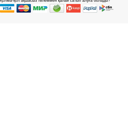
Қолма-қол ақшасыз төлеммен қалай сатып алуға болады?