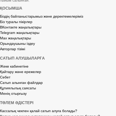
тыйым салынған.
ҚОСЫМША
Біздің байланыстарымыз және деректемелеріміз
Біз туралы пікірлер
ВКонтакте жаңалықтары
Telegram жаңалықтары
Max жаңалықтары
Орындаушыны іздеу
Авторлар тізімі
САТЫП АЛУШЫЛАРҒА
Жеке кабинетіне
Қайтару және ережелер
Себет
Сатып алынған файлдар
Құпиялылық саясаты
Менің отырғызу
ТӨЛЕМ ӘДІСТЕРІ
Кассалық чекпен қалай сатып алуға болады?