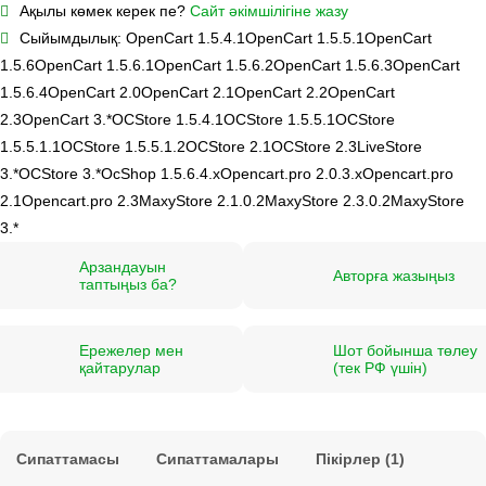
Ақылы көмек керек пе?
Сайт әкімшілігіне жазу
Сыйымдылық:
OpenCart 1.5.4.1
OpenCart 1.5.5.1
OpenCart
1.5.6
OpenCart 1.5.6.1
OpenCart 1.5.6.2
OpenCart 1.5.6.3
OpenCart
1.5.6.4
OpenCart 2.0
OpenCart 2.1
OpenCart 2.2
OpenCart
2.3
OpenCart 3.*
OCStore 1.5.4.1
OCStore 1.5.5.1
OCStore
1.5.5.1.1
OCStore 1.5.5.1.2
OCStore 2.1
OCStore 2.3
LiveStore
3.*
OCStore 3.*
OcShop 1.5.6.4.х
Opencart.pro 2.0.3.х
Opencart.pro
2.1
Opencart.pro 2.3
MaxyStore 2.1.0.2
MaxyStore 2.3.0.2
MaxyStore
3.*
Арзандауын
Авторға жазыңыз
таптыңыз ба?
Ережелер мен
Шот бойынша төлеу
қайтарулар
(тек РФ үшін)
Сипаттамасы
Сипаттамалары
Пікірлер (1)