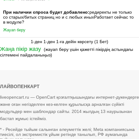
При наличии спроса будет добавлено:
редиректы не только
со старых/битых страниц но и с любых иныхРаботает сейчас то
в модуле?
Жауап беру
1-ден 1-ден 1-ға дейін көрсету (1 Бет)
Жаңа пікір жазу
(жауап беру үшін қажетті пікірдің астындағы
сілтемені пайдаланыңыз)
ЛАЙВОПЕНКАРТ
liveopencart.ru — OpenCart қозғалтқышындағы интернет-дүкендерге
және оған негізделген кез-келген құрылысқа арналған сүйікті
модульдер мен шаблондар сайты. 2014 жылдың 13 наурызынан
бастап жұмыс істейміз.
* - Ресейде тыйым салынған әлеуметтік желі; Meta компаниясына
тиесілі, ол экстремистік ұйым ретінде танылып, РФ аумағында