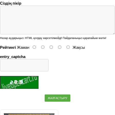
Сіздің пікір
Назар аударыңыз:
HTML қолдау көрсетілмейді! Пайдаланыңыз қарапайым мәтін!
Рейтингі
Жаман
Жақсы
entry_captcha
ЖАЛҒАСТЫРУ