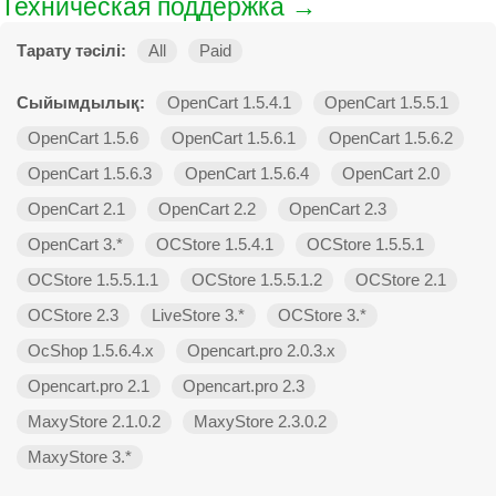
Техническая поддержка →
Тарату тәсілі:
All
Paid
Сыйымдылық:
OpenCart 1.5.4.1
OpenCart 1.5.5.1
OpenCart 1.5.6
OpenCart 1.5.6.1
OpenCart 1.5.6.2
OpenCart 1.5.6.3
OpenCart 1.5.6.4
OpenCart 2.0
OpenCart 2.1
OpenCart 2.2
OpenCart 2.3
OpenCart 3.*
OCStore 1.5.4.1
OCStore 1.5.5.1
OCStore 1.5.5.1.1
OCStore 1.5.5.1.2
OCStore 2.1
OCStore 2.3
LiveStore 3.*
OCStore 3.*
OcShop 1.5.6.4.х
Opencart.pro 2.0.3.х
Opencart.pro 2.1
Opencart.pro 2.3
MaxyStore 2.1.0.2
MaxyStore 2.3.0.2
MaxyStore 3.*