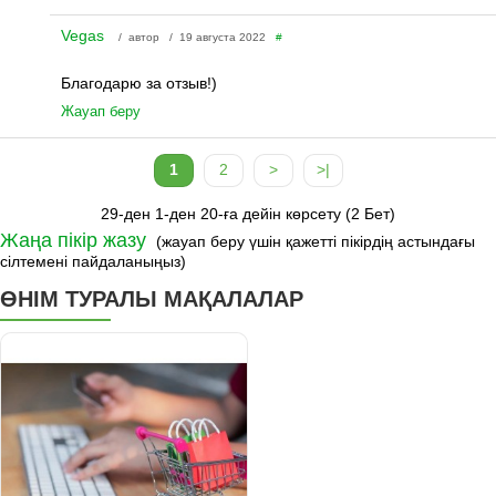
Vegas
/ автор / 19 августа 2022
#
Благодарю за отзыв!)
Жауап беру
1
2
>
>|
29-ден 1-ден 20-ға дейін көрсету (2 Бет)
Жаңа пікір жазу
(жауап беру үшін қажетті пікірдің астындағы
сілтемені пайдаланыңыз)
ӨНІМ ТУРАЛЫ МАҚАЛАЛАР