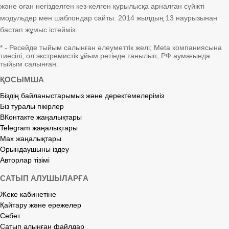
және оған негізделген кез-келген құрылысқа арналған сүйікті
модульдер мен шаблондар сайты. 2014 жылдың 13 наурызынан
бастап жұмыс істейміз.
* - Ресейде тыйым салынған әлеуметтік желі; Meta компаниясына
тиесілі, ол экстремистік ұйым ретінде танылып, РФ аумағында
тыйым салынған.
ҚОСЫМША
Біздің байланыстарымыз және деректемелеріміз
Біз туралы пікірлер
ВКонтакте жаңалықтары
Telegram жаңалықтары
Max жаңалықтары
Орындаушыны іздеу
Авторлар тізімі
САТЫП АЛУШЫЛАРҒА
Жеке кабинетіне
Қайтару және ережелер
Себет
Сатып алынған файлдар