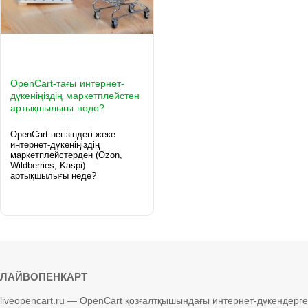
OpenCart-тағы интернет-
дүкеніңіздің маркетплейстен
артықшылығы неде?
OpenCart негізіндегі жеке
интернет-дүкеніңіздің
маркетплейстерден (Ozon,
Wildberries, Kaspi)
артықшылығы неде?
ЛАЙВОПЕНКАРТ
liveopencart.ru — OpenCart қозғалтқышындағы интернет-дүкендерге