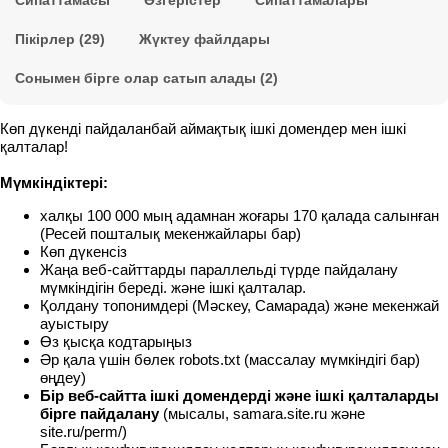
Сипаттамасы
Өзгерістер
Сипаттамалары
Пікірлер (29)
Жүктеу файлдары
Сонымен бірге олар сатып алады (2)
Көп дүкенді пайдаланбай аймақтық ішкі домендер мен ішкі
қалталар!
Мүмкіндіктері:
халқы 100 000 мың адамнан жоғары 170 қалада салынған
(Ресей пошталық мекенжайлары бар)
Көп дүкенсіз
Жаңа веб-сайттарды параллельді түрде пайдалану
мүмкіндігін береді. және ішкі қалталар.
Қолдану топонимдері (Мәскеу, Самарада) және мекенжай
ауыстыру
Өз қысқа кодтарыңыз
Әр қала үшін бөлек robots.txt (массалау мүмкіндігі бар)
өңдеу)
Бір веб-сайтта ішкі домендерді және ішкі қалталарды
бірге пайдалану
(мысалы, samara.site.ru және
site.ru/perm/)