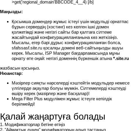
>get('regional_domain'BBCODE_4__4) [/b]
Маңызды:
Қосымша домендер жұмыс істеуі үшін модульді орнатпас
бұрын сервердің (хостинг) кез келген ішкі домен
қолжетімді және негізгі сайты бар қалтаға сілтеме
жасайтындай конфигурацияланғанына көз жеткізіңіз.
Мысалы, егер бәрі дұрыс конфигурацияланған болса,
sfafssasf.site.ru қосалқы домені веб-сайтыңызды ашуы
керек. Мысалы, ISP Manager бағдарламасында мұны
орнату өте оңай: негізгі доменнің бүркеншік атына
*.site.ru
жазбасын қосыңыз.
Нюанстар:
Мәзірлер сияқты нәрселерді кэштейтін модульдер немесе
үлгілерде ақаулар болуы мүмкін. Сілтемелерді кэштеуді
өшіру керек (мәзірлер және басқалар)!
Mega Filter Plus модулімен жұмыс істеуге кепілдік
берілмейді!
Қалай жаңартуға болады
1. Модификаторлар бетіне өтіңіз
2. "Аймақтық дүкен" модификаторын алып тастаңыз