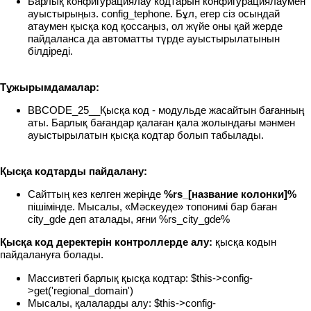
Барлық конфигурациялау кодтарын конфигурациялаумен
ауыстырыңыз. config_tephone. Бұл, егер сіз осындай
атаумен қысқа код қоссаңыз, ол жүйе оны қай жерде
пайдаланса да автоматты түрде ауыстырылатынын
білдіреді.
Тұжырымдамалар:
BBCODE_25__Қысқа код - модульде жасайтын бағанның
аты. Барлық бағандар қалаған қала жолындағы мәнмен
ауыстырылатын қысқа кодтар болып табылады.
Қысқа кодтарды пайдалану:
Сайттың кез келген жерінде
%rs_[название колонки]%
пішімінде. Мысалы, «Мәскеуде» топонимі бар баған
city_gde деп аталады, яғни %rs_city_gde%
Қысқа код деректерін контроллерде алу:
қысқа кодын
пайдалануға болады.
Массивтегі барлық қысқа кодтар: $this->config-
>get('regional_domain')
Мысалы, қалаларды алу: $this->config-