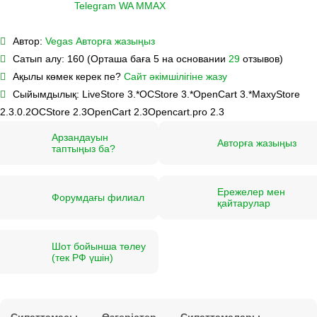
Telegram
WA
M
MAX
Автор:
Vegas
Авторға жазыңыз
Сатып алу:
160 (Орташа баға 5 на основании
29
отзывов)
Ақылы көмек керек пе?
Сайт әкімшілігіне жазу
Сыйымдылық:
LiveStore 3.*
OCStore 3.*
OpenCart 3.*
MaxyStore
2.3.0.2
OCStore 2.3
OpenCart 2.3
Opencart.pro 2.3
Арзандауын
Авторға жазыңыз
таптыңыз ба?
Ережелер мен
Форумдағы филиал
қайтарулар
Шот бойынша төлеу
(тек РФ үшін)