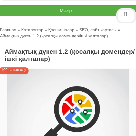
Мәзір
Главная
»
Каталогтар
»
Қосымшалар
»
SEO, сайт картасы
»
Аймақтық дүкен 1.2 (қосалқы домендер/ішкі қалталар)
Аймақтық дүкен 1.2 (қосалқы домендер/
ішкі қалталар)
100 сатып алу