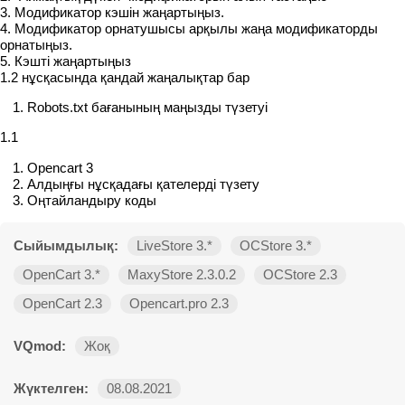
3. Модификатор кэшін жаңартыңыз.
4. Модификатор орнатушысы арқылы жаңа модификаторды
орнатыңыз.
5. Кэшті жаңартыңыз
1.2 нұсқасында қандай жаңалықтар бар
Robots.txt бағанының маңызды түзетуі
1.1
Opencart 3
Алдыңғы нұсқадағы қателерді түзету
Оңтайландыру коды
Сыйымдылық:
LiveStore 3.*
OCStore 3.*
OpenCart 3.*
MaxyStore 2.3.0.2
OCStore 2.3
OpenCart 2.3
Opencart.pro 2.3
VQmod:
Жоқ
Жүктелген:
08.08.2021