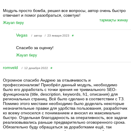
Модуль просто бомба, решил все вопросы, автор очень быстро
отвечает и помог разобраться, советую!
тармақты жинау
Жауап беру
Vegas
/ автор / 23 января 2023
#
Спасибо за оценку!
Жауап беру
romveld
/ 12 декабря 2022
#
Огромное спасибо Андрею за отзывчивость и
профессионализм! Приобрёл данный модуль, необходимо
было его доработать с точки зрения не тривиального SEO-
функционала (title, description, keywords, h1, описания) для
региональных страниц. Всё было сделано в соответствии с ТЗ.
Помимо этого местами необходимо было доделать некоторые
незначительные правки для удобства пользования, разработчик
ко всему относился с пониманием и вносил их максимально
быстро. Отдельная благодарность за оперативность, все задачи
реализовывались раньше предварительно оговоренного срока.
Обязательно буду обращаться за доработками ещё, так