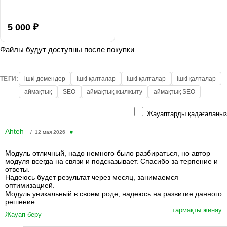
5 000 ₽
Файлы будут доступны после покупки
ТЕГИ:
ішкі домендер
ішкі қалталар
ішкі қалталар
ішкі қалталар
аймақтық
SEO
аймақтық жылжыту
аймақтық SEO
Жауаптарды қадағалаңыз
Ahteh
/ 12 мая 2026
#
Модуль отличный, надо немного было разбираться, но автор
модуля всегда на связи и подсказывает. Спасибо за терпение и
ответы.
Надеюсь будет результат через месяц, занимаемся
оптимизацией.
Модуль уникальный в своем роде, надеюсь на развитие данного
решение.
тармақты жинау
Жауап беру