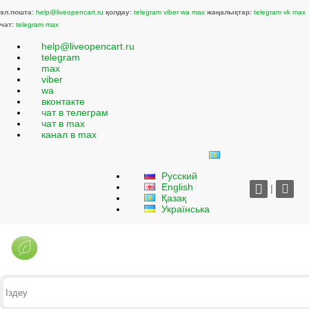
эл.пошта:
help@liveopencart.ru
қолдау:
telegram
viber
wa
max
жаңалықтар:
telegram
vk
max
чат:
telegram
max
help@liveopencart.ru
telegram
max
viber
wa
вконтакте
чат в телеграм
чат в max
канал в max
Русский
English
|
Қазақ
Українська