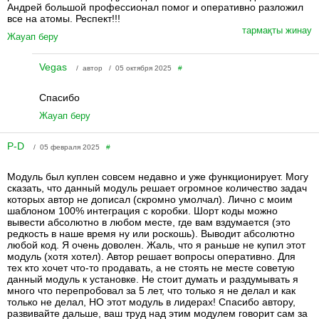
Андрей большой профессионал помог и оперативно разложил
все на атомы. Респект!!!
тармақты жинау
Жауап беру
Vegas
/ автор / 05 октября 2025
#
Спасибо
Жауап беру
P-D
/ 05 февраля 2025
#
Модуль был куплен совсем недавно и уже функционирует. Могу
сказать, что данный модуль решает огромное количество задач
которых автор не дописал (скромно умолчал). Лично с моим
шаблоном 100% интеграция с коробки. Шорт коды можно
вывести абсолютно в любом месте, где вам вздумается (это
редкость в наше время ну или роскошь). Выводит абсолютно
любой код. Я очень доволен. Жаль, что я раньше не купил этот
модуль (хотя хотел). Автор решает вопросы оперативно. Для
тех кто хочет что-то продавать, а не стоять не месте советую
данный модуль к установке. Не стоит думать и раздумывать я
много что перепробовал за 5 лет, что только я не делал и как
только не делал, НО этот модуль в лидерах! Спасибо автору,
развивайте дальше, ваш труд над этим модулем говорит сам за