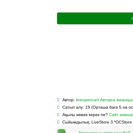
Автор:
liveopencart
Авторға жазыңы
Сатып алу:
19 (Орташа баға 5 на о
Ақылы көмек керек пе?
Сайт әкімшіл
Сыйымдылық:
LiveStore 3.*
OCStore 
Арзандауын таптыңыз ба?