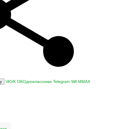
VK
VK
OK
Одноклассники
Telegram
WA
M
MAX
ку
улар