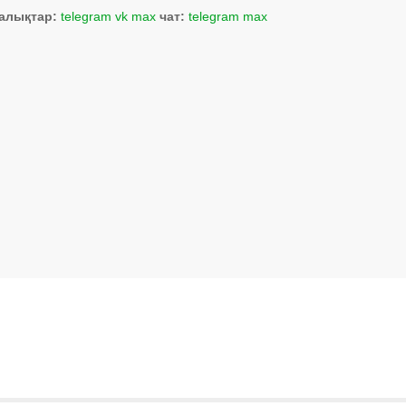
алықтар:
telegram
vk
max
чат:
telegram
max