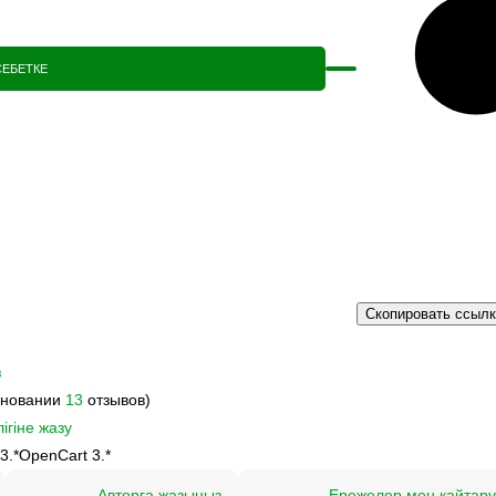
СЕБЕТКЕ
Скопировать ссыл
з
сновании
13
отзывов)
ігіне жазу
3.*
OpenCart 3.*
Авторға жазыңыз
Ережелер мен қайтар