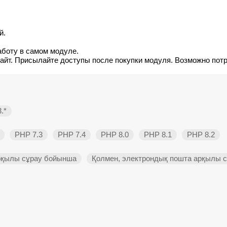
й.
аботу в самом модуле.
сайт. Присылайте доступы после покупки модуля. Возможно пот
.*
PHP 7.3
PHP 7.4
PHP 8.0
PHP 8.1
PHP 8.2
рқылы сұрау бойынша
Қолмен, электрондық пошта арқылы 