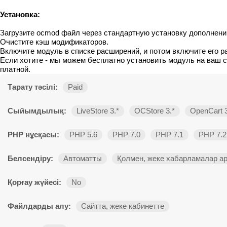
Установка:
Загрузите ocmod файл через стандартную установку дополнени
Очистите кэш модификаторов.
Включите модуль в списке расширений, и потом включите его р
Если хотите - мы можем бесплатно установить модуль на ваш 
платной.
Тарату тәсілі:
Paid
Сыйымдылық:
LiveStore 3.*
OCStore 3.*
OpenCart 3
PHP нұсқасы:
PHP 5.6
PHP 7.0
PHP 7.1
PHP 7.2
Белсендіру:
Автоматты
Қолмен, жеке хабарламалар а
Қорғау жүйесі:
No
Файлдарды алу:
Сайтта, жеке кабинетте