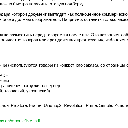
у важно быстро получить готовую подборку.
одаря которой документ выглядит как полноценное коммерческо
е блоки должны отображаться. Например, оставить только назва
жно разместить перед товарами и после них. Это позволяет до
количество товаров или срок действия предложения, избавляет
ины (используются товары из конкретного заказа), со страницы 
PDF.
циями
граничения нагрузки на сервер.
, казахский, украинский).
лон, Prostore, Frame, Unishop2, Revolution, Prime, Simple. Испо
nsion/module/live_pdf