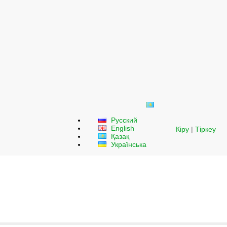
Русский
English
Кіру
|
Тіркеу
Қазақ
Українська