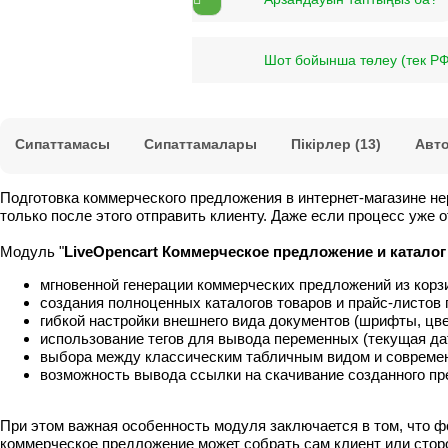
Шот бойынша төлеу (тек РФ
Сипаттамасы
Сипаттамалары
Пікірлер (13)
Авто
Подготовка коммерческого предложения в интернет-магазине не
только после этого отправить клиенту. Даже если процесс уже о
Модуль "
LiveOpencart Коммерческое предложение и каталог
мгновенной генерации коммерческих предложений из корз
создания полноценных каталогов товаров и прайс-листов
гибкой настройки внешнего вида документов (шрифты, цвет
использование тегов для вывода переменных (текущая дата
выбора между классическим табличным видом и совреме
возможность вывода ссылки на скачивание созданного п
При этом важная особенность модуля заключается в том, что 
коммерческое предложение может собрать сам клиент или сторо