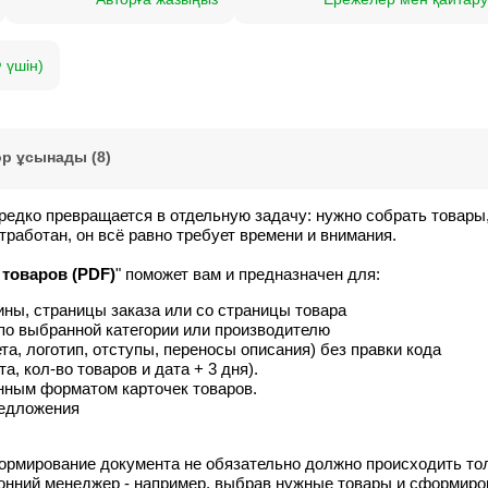
 үшін)
р ұсынады (8)
редко превращается в отдельную задачу: нужно собрать товары,
тработан, он всё равно требует времени и внимания.
 товаров (PDF)
" поможет вам и предназначен для:
ины, страницы заказа или со страницы товара
 по выбранной категории или производителю
а, логотип, отступы, переносы описания) без правки кода
, кол-во товаров и дата + 3 дня).
нным форматом карточек товаров.
редложения
формирование документа не обязательно должно происходить то
нний менеджер - например, выбрав нужные товары и сформирова