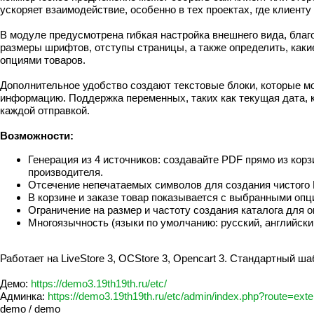
ускоряет взаимодействие, особенно в тех проектах, где клиент
В модуле предусмотрена гибкая настройка внешнего вида, благ
размеры шрифтов, отступы страницы, а также определить, каки
опциями товаров.
Дополнительное удобство создают текстовые блоки, которые мо
информацию. Поддержка переменных, таких как текущая дата, 
каждой отправкой.
Возможности:
Генерация из 4 источников: создавайте PDF прямо из корз
производителя.
Отсечение непечатаемых символов для создания чистого 
В корзине и заказе товар показывается с выбранными оп
Ограничение на размер и частоту создания каталога для о
Многоязычность (языки по умолчанию: русский, английский
Работает на LiveStore 3, OCStore 3, Opencart 3. Стандартный шаб
Демо:
https://demo3.19th19th.ru/etc/
Админка:
https://demo3.19th19th.ru/etc/admin/index.php?route=exte
demo / demo