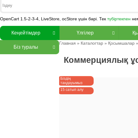
OpenCart 1.5-2-3-4, LiveStore, ocStore үшін бәрі. Тек
түбіртекпен
не
Кеңейтімдер
Үлгілер
Қы
Главная
»
Каталогтар
»
Қосымшалар
Біз туралы
Коммерциялық ұс
Біздің
таңдауымыз
15 сатып алу