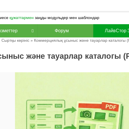
месе
құжаттармен
заңды модульдер мен шаблондар
зметтер
Форум
ЛайвСтор 
»
Сыртқы көрініс
» Коммерциялық ұсыныс және тауарлар каталогы (
ыныс және тауарлар каталогы (