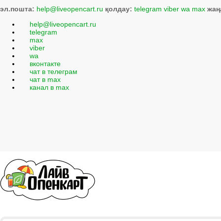
эл.пошта:
help@liveopencart.ru
қолдау:
telegram
viber
wa
max
жаң
help@liveopencart.ru
telegram
max
viber
wa
вконтакте
чат в телеграм
чат в max
канал в max