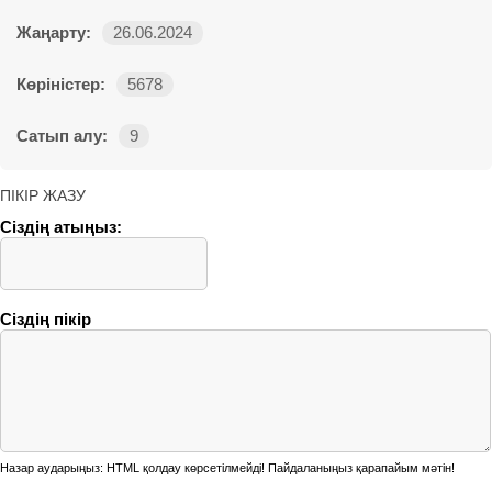
Жаңарту:
26.06.2024
Көріністер:
5678
Сатып алу:
9
ПІКІР ЖАЗУ
Сіздің атыңыз:
Сіздің пікір
Назар аударыңыз:
HTML қолдау көрсетілмейді! Пайдаланыңыз қарапайым мәтін!