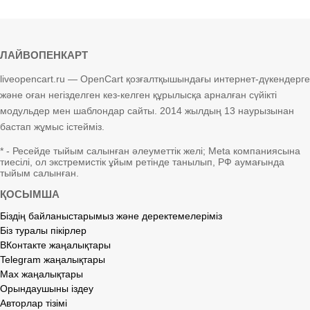
ЛАЙВОПЕНКАРТ
liveopencart.ru — OpenCart қозғалтқышындағы интернет-дүкендерге
және оған негізделген кез-келген құрылысқа арналған сүйікті
модульдер мен шаблондар сайты. 2014 жылдың 13 наурызынан
бастап жұмыс істейміз.
* - Ресейде тыйым салынған әлеуметтік желі; Meta компаниясына
тиесілі, ол экстремистік ұйым ретінде танылып, РФ аумағында
тыйым салынған.
ҚОСЫМША
Біздің байланыстарымыз және деректемелеріміз
Біз туралы пікірлер
ВКонтакте жаңалықтары
Telegram жаңалықтары
Max жаңалықтары
Орындаушыны іздеу
Авторлар тізімі