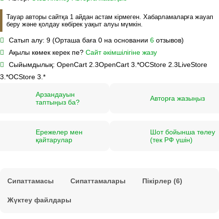
Тауар авторы сайтқа 1 айдан астам кірмеген. Хабарламаларға жауап
беру және қолдау көбірек уақыт алуы мүмкін.
Сатып алу:
9 (Орташа баға 0 на основании
6
отзывов)
Ақылы көмек керек пе?
Сайт әкімшілігіне жазу
Сыйымдылық:
OpenCart 2.3
OpenCart 3.*
OCStore 2.3
LiveStore
3.*
OCStore 3.*
Арзандауын
Авторға жазыңыз
таптыңыз ба?
Ережелер мен
Шот бойынша төлеу
қайтарулар
(тек РФ үшін)
Сипаттамасы
Сипаттамалары
Пікірлер (6)
Жүктеу файлдары