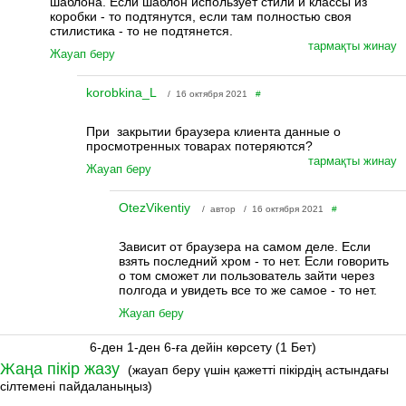
шаблона. Если шаблон использует стили и классы из
коробки - то подтянутся, если там полностью своя
стилистика - то не подтянется.
тармақты жинау
Жауап беру
korobkina_L
/ 16 октября 2021
#
При закрытии браузера клиента данные о
просмотренных товарах потеряются?
тармақты жинау
Жауап беру
OtezVikentiy
/ автор / 16 октября 2021
#
Зависит от браузера на самом деле. Если
взять последний хром - то нет. Если говорить
о том сможет ли пользователь зайти через
полгода и увидеть все то же самое - то нет.
Жауап беру
6-ден 1-ден 6-ға дейін көрсету (1 Бет)
Жаңа пікір жазу
(жауап беру үшін қажетті пікірдің астындағы
сілтемені пайдаланыңыз)