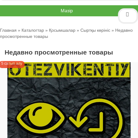
Мәзір
Главная
»
Каталогтар
»
Қосымшалар
»
Сыртқы көрініс
» Недавно
просмотренные товары
Недавно просмотренные товары
5 сатып алу