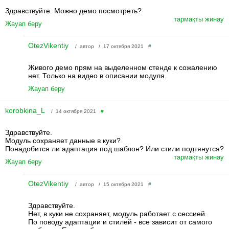
Здравствуйте. Можно демо посмотреть?
тармақты жинау
Жауап беру
OtezVikentiy
/ автор / 17 октября 2021
#
Живого демо прям на выделенном стенде к сожалению
нет. Только на видео в описании модуля.
Жауап беру
korobkina_L
/ 14 октября 2021
#
Здравствуйте.
Модуль сохраняет данные в куки?
Понадобится ли адаптация под шаблон? Или стили подтянутся?
тармақты жинау
Жауап беру
OtezVikentiy
/ автор / 15 октября 2021
#
Здравствуйте.
Нет, в куки не сохраняет, модуль работает с сессией.
По поводу адаптации и стилей - все зависит от самого