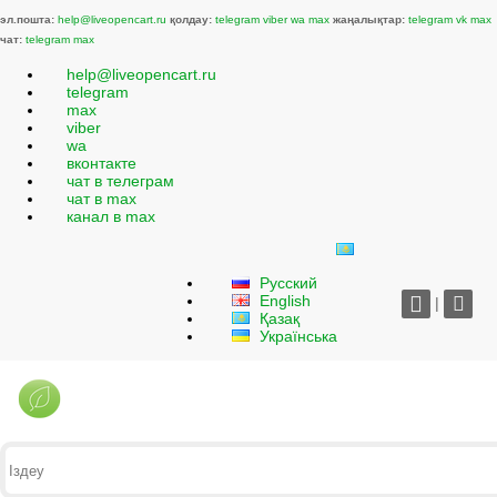
эл.пошта:
help@liveopencart.ru
қолдау:
telegram
viber
wa
max
жаңалықтар:
telegram
vk
max
чат:
telegram
max
help@liveopencart.ru
telegram
max
viber
wa
вконтакте
чат в телеграм
чат в max
канал в max
Русский
English
|
Қазақ
Українська