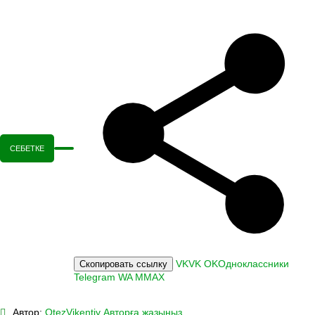
СЕБЕТКЕ
VK
VK
OK
Одноклассники
Скопировать ссылку
Telegram
WA
M
MAX
Автор:
OtezVikentiy
Авторға жазыңыз