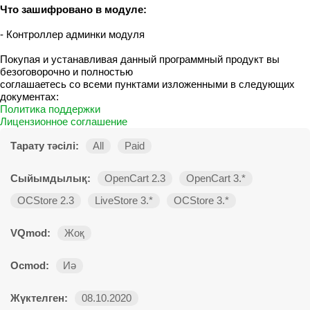
Что зашифровано в модуле:
- Контроллер админки модуля
Покупая и устанавливая данный программный продукт вы
безоговорочно и полностью
соглашаетесь со всеми пунктами изложенными в следующих
документах:
Политика поддержки
Лицензионное соглашение
Тарату тәсілі:
All
Paid
Сыйымдылық:
OpenCart 2.3
OpenCart 3.*
OCStore 2.3
LiveStore 3.*
OCStore 3.*
VQmod:
Жоқ
Ocmod:
Иә
Жүктелген:
08.10.2020