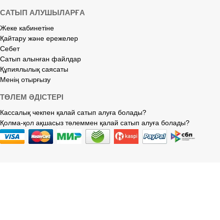
САТЫП АЛУШЫЛАРҒА
Жеке кабинетіне
Қайтару және ережелер
Себет
Сатып алынған файлдар
Құпиялылық саясаты
Менің отырғызу
ТӨЛЕМ ӘДІСТЕРІ
Кассалық чекпен қалай сатып алуға болады?
Қолма-қол ақшасыз төлеммен қалай сатып алуға болады?