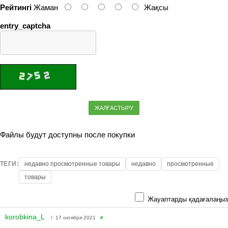
Рейтингі
Жаман
Жақсы
entry_captcha
ЖАЛҒАСТЫРУ
Файлы будут доступны после покупки
ТЕГИ:
недавно просмотренные товары
недавно
просмотренные
товары
Жауаптарды қадағалаңыз
korobkina_L
/ 17 октября 2021
#