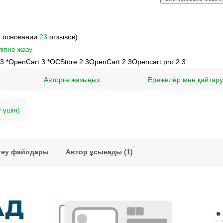
а основании
23
отзывов)
ігіне жазу
3.*
OpenCart 3.*
OCStore 2.3
OpenCart 2.3
Opencart.pro 2.3
Авторға жазыңыз
Ережелер мен қайтар
 үшін)
теу файлдары
Автор ұсынады (1)