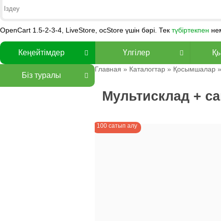
OpenCart 1.5-2-3-4, LiveStore, ocStore үшін бәрі. Тек
түбіртекпен
не
Кеңейтімдер
Үлгілер
Қы
Главная
»
Каталогтар
»
Қосымшалар
Біз туралы
Мультисклад + с
100 сатып алу