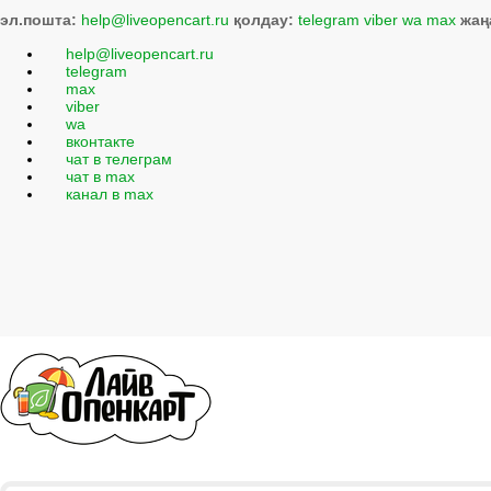
эл.пошта:
help@liveopencart.ru
қолдау:
telegram
viber
wa
max
жаң
help@liveopencart.ru
telegram
max
viber
wa
вконтакте
чат в телеграм
чат в max
канал в max