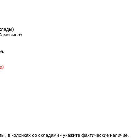
клады)
 Самовывоз
а.
о)
", в колонках со складами - укажите фактические наличие.