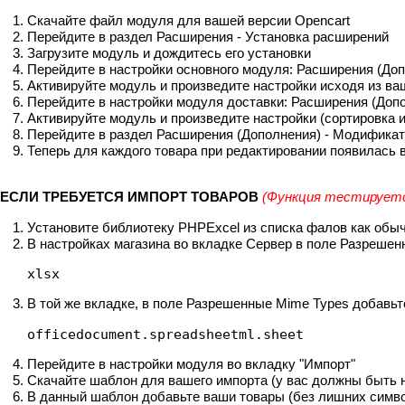
Скачайте файл модуля для вашей версии Opencart
Перейдите в раздел Расширения - Установка расширений
Загрузите модуль и дождитесь его установки
Перейдите в настройки основного модуля: Расширения (До
Активируйте модуль и произведите настройки исходя из ва
Перейдите в настройки модуля доставки: Расширения (Доп
Активируйте модуль и произведите настройки (сортировка 
Перейдите в раздел Расширения (Дополнения) - Модифика
Теперь для каждого товара при редактировании появилась в
ЕСЛИ ТРЕБУЕТСЯ ИМПОРТ ТОВАРОВ
(Функция тестируетс
Установите библиотеку PHPExcel из списка фалов как обы
В настройках магазина во вкладке Сервер в поле Разреше
xlsx
В той же вкладке, в поле Разрешенные Mime Types добавьте 
officedocument.spreadsheetml.sheet
Перейдите в настройки модуля во вкладку "Импорт"
Скачайте шаблон для вашего импорта (у вас должны быть 
В данный шаблон добавьте ваши товары (без лишних символ