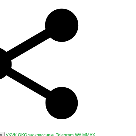
VK
VK
OK
Одноклассники
Telegram
WA
M
MAX
ку