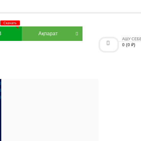
3
Ақпарат
АШУ СЕБ
0 (0 ₽)