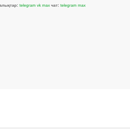
алықтар:
telegram
vk
max
чат:
telegram
max