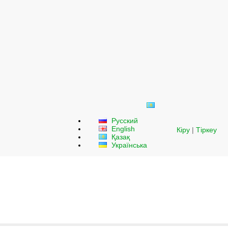
Русский
English
Кіру
|
Тіркеу
Қазақ
Українська