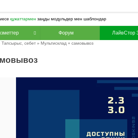
месе
құжаттармен
заңды модульдер мен шаблондар
зметтер
Форум
ЛайвСтор 
»
Тапсырыс, себет
» Мультисклад + самовывоз
амовывоз