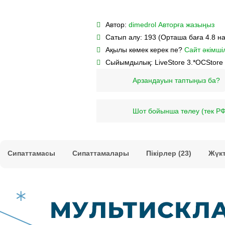
Автор:
dimedrol
Авторға жазыңыз
Сатып алу:
193 (Орташа баға 4.8 н
Ақылы көмек керек пе?
Сайт әкімшіл
Сыйымдылық:
LiveStore 3.*
OCStore 
Арзандауын таптыңыз ба?
Шот бойынша төлеу (тек РФ
Сипаттамасы
Сипаттамалары
Пікірлер (23)
Жүк