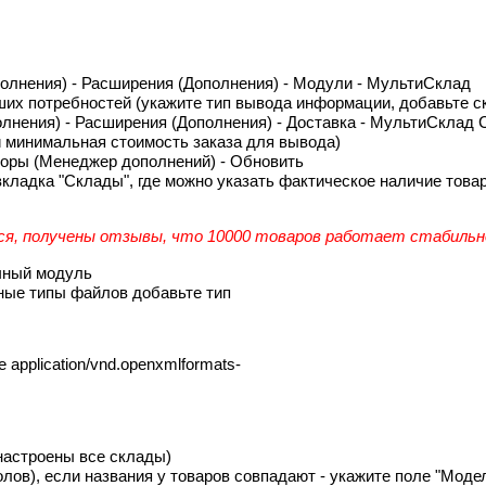
полнения) - Расширения (Дополнения) - Модули - МультиСклад
ших потребностей (укажите тип вывода информации, добавьте с
олнения) - Расширения (Дополнения) - Доставка - МультиСклад
и минимальная стоимость заказа для вывода)
торы (Менеджер дополнений) - Обновить
кладка "Склады", где можно указать фактическое наличие товар
я, получены отзывы, что 10000 товаров работает стабильн
чный модуль
нные типы файлов добавьте тип
application/vnd.openxmlformats-
настроены все склады)
ов), если названия у товаров совпадают - укажите поле "Модель