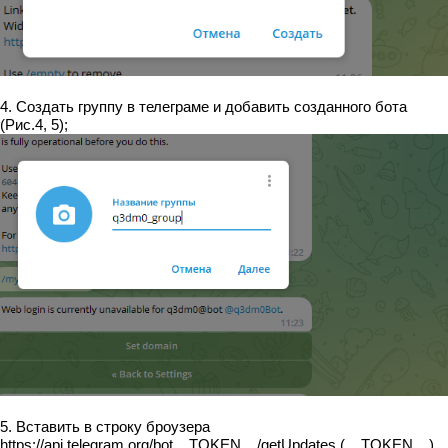
4. Создать группу в телеграме и добавить созданного бота
(Рис.4, 5);
5. Вставить в строку броузера
https://api.telegram.org/bot__TOKEN__/getUpdates (__TOKEN__)