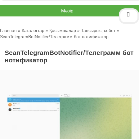
Мәзір
Главная
»
Каталогтар
»
Қосымшалар
»
Тапсырыс, себет
»
ScanTelegramBotNotifier/Телеграмм бот нотификатор
ScanTelegramBotNotifier/Телеграмм бот
нотификатор