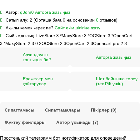
Автор:
q3dm0
Авторға жазыңыз
Сатып алу:
2 (Орташа баға 0 на основании
0
отзывов)
Ақылы көмек керек пе?
Сайт әкімшілігіне жазу
Сыйымдылық:
LiveStore 3.*
MaxyStore 3.*
OCStore 3.*
OpenCart
3.*
MaxyStore 2.3.0.2
OCStore 2.3
OpenCart 2.3
Opencart.pro 2.3
Арзандауын
Авторға жазыңыз
таптыңыз ба?
Ережелер мен
Шот бойынша төлеу
қайтарулар
(тек РФ үшін)
Сипаттамасы
Сипаттамалары
Пікірлер (0)
Жүктеу файлдары
Автор ұсынады (7)
Простенький телеграмм бот нотификатор для оповещений