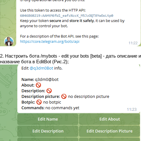
2. Настроить бота /mybots - edit your bots [beta] - дать описание и
название бота в EditBot (Рис.2);