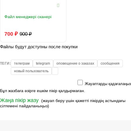
Файл менеджері сканері
700 ₽
900 ₽
Файлы будут доступны после покупки
ТЕГИ:
телеграм
telegram
оповещение о заказах
сообщения
новый пользователь
Жауаптарды қадағалаңыз
Бұл жазбаға әзірге ешкім пікір қалдырмаған.
Жаңа пікір жазу
(жауап беру үшін қажетті пікірдің астындағы
сілтемені пайдаланыңыз)