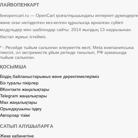
ЛАЙВОПЕНКАРТ
liveopencart.ru — OpenCart қозғалтқышындағы интернет-дүкендерге
және оған негізделген кез-келген құрылысқа арналған сүйікті
модульдер мен шаблондар сайты. 2014 жылдың 13 наурызынан
бастап жұмыс істейміз.
* - Ресейде тыйым салынған әлеуметтік желі; Meta компаниясына
тиесілі, ол экстремистік ұйым ретінде танылып, РФ аумағында
тыйым салынған.
ҚОСЫМША
Біздің байланыстарымыз және деректемелеріміз
Біз туралы пікірлер
ВКонтакте жаңалықтары
Telegram жаңалықтары
Max жаңалықтары
Орындаушыны іздеу
Авторлар тізімі
САТЫП АЛУШЫЛАРҒА
Жеке кабинетіне