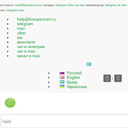
эл.пошта:
help@liveopencart.ru
қолдау:
telegram
viber
wa
max
жаңалықтар:
telegram
vk
max
чат:
telegram
max
help@liveopencart.ru
telegram
max
viber
wa
вконтакте
чат в телеграм
чат в max
канал в max
Русский
English
|
Қазақ
Українська