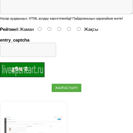
Назар аударыңыз:
HTML қолдау көрсетілмейді! Пайдаланыңыз қарапайым мәтін!
Рейтингі
Жаман
Жақсы
entry_captcha
ЖАЛҒАСТЫРУ