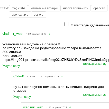
ТЕГИ:
magictabs
магические вкладки
кнопка применить
opencart
opencart pro
ocstore
Жауаптарды қадағалаңыз
vladimir_web
/ 12 апреля 2023
#
установил ваш модуль на опекарт 3
по итогу при заходе на редактирование товара вываливается
500 ошибка
логи молчат
https://img001.prntscr.com/file/img001/ZHSUkYDvSkmPINC3nnLsJg.
тармақты жинау
Жауап беру
q3dm0
/ автор / 12 апреля 2023
#
ну так если нужно помощь, в личку пишите, витрина для
отзывов
тармақты жинау
Жауап беру
vladimir_web
/ 12 апреля 2023
#