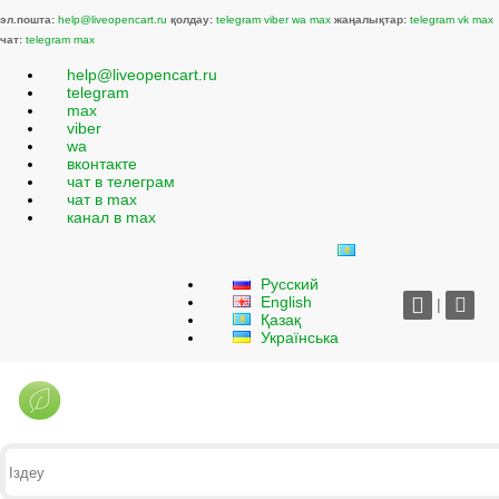
эл.пошта:
help@liveopencart.ru
қолдау:
telegram
viber
wa
max
жаңалықтар:
telegram
vk
max
чат:
telegram
max
help@liveopencart.ru
telegram
max
viber
wa
вконтакте
чат в телеграм
чат в max
канал в max
Русский
English
|
Қазақ
Українська