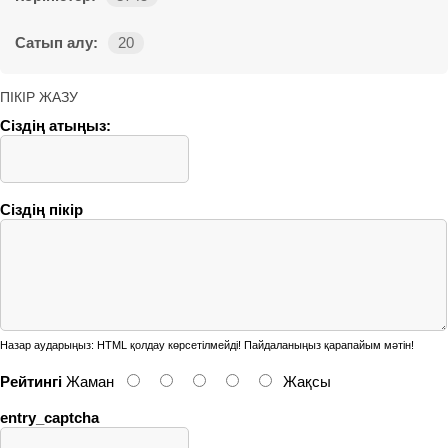
Сатып алу:
20
ПІКІР ЖАЗУ
Сіздің атыңыз:
Сіздің пікір
Назар аударыңыз:
HTML қолдау көрсетілмейді! Пайдаланыңыз қарапайым мәтін!
Рейтингі
Жаман
Жақсы
entry_captcha