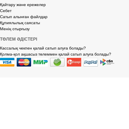
Қайтару және ережелер
Себет
Сатып алынған файлдар
Құпиялылық саясаты
Менің отырғызу
ТӨЛЕМ ӘДІСТЕРІ
Кассалық чекпен қалай сатып алуға болады?
Қолма-қол ақшасыз төлеммен қалай сатып алуға болады?