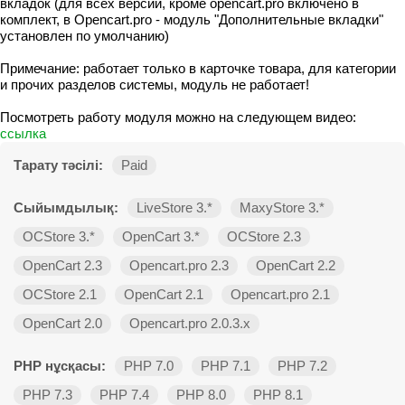
вкладок (для всех версий, кроме opencart.pro включено в
комплект, в Opencart.pro - модуль "Дополнительные вкладки"
установлен по умолчанию)
Примечание: работает только в карточке товара, для категории
и прочих разделов системы, модуль не работает!
Посмотреть работу модуля можно на следующем видео:
ссылка
Тарату тәсілі:
Paid
Сыйымдылық:
LiveStore 3.*
MaxyStore 3.*
OCStore 3.*
OpenCart 3.*
OCStore 2.3
OpenCart 2.3
Opencart.pro 2.3
OpenCart 2.2
OCStore 2.1
OpenCart 2.1
Opencart.pro 2.1
OpenCart 2.0
Opencart.pro 2.0.3.х
PHP нұсқасы:
PHP 7.0
PHP 7.1
PHP 7.2
PHP 7.3
PHP 7.4
PHP 8.0
PHP 8.1