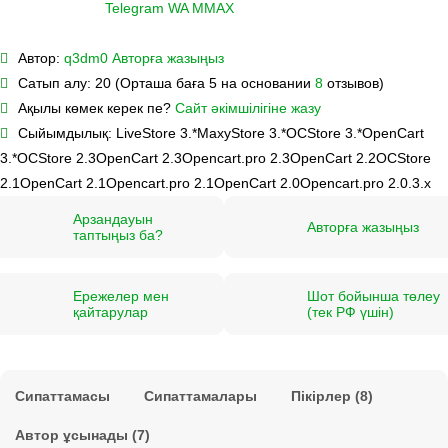
Telegram
WA
M
MAX
Автор:
q3dm0
Авторға жазыңыз
Сатып алу:
20 (Орташа баға 5 на основании
8
отзывов)
Ақылы көмек керек пе?
Сайт әкімшілігіне жазу
Сыйымдылық:
LiveStore 3.*
MaxyStore 3.*
OCStore 3.*
OpenCart
3.*
OCStore 2.3
OpenCart 2.3
Opencart.pro 2.3
OpenCart 2.2
OCStore
2.1
OpenCart 2.1
Opencart.pro 2.1
OpenCart 2.0
Opencart.pro 2.0.3.х
Арзандауын
Авторға жазыңыз
таптыңыз ба?
Ережелер мен
Шот бойынша төлеу
қайтарулар
(тек РФ үшін)
Сипаттамасы
Сипаттамалары
Пікірлер (8)
Автор ұсынады (7)