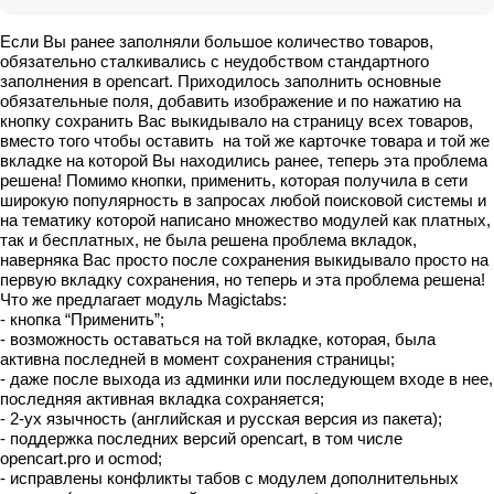
Если Вы ранее заполняли большое количество товаров,
обязательно сталкивались с неудобством стандартного
заполнения в opencart. Приходилось заполнить основные
обязательные поля, добавить изображение и по нажатию на
кнопку сохранить Вас выкидывало на страницу всех товаров,
вместо того чтобы оставить на той же карточке товара и той же
вкладке на которой Вы находились ранее, теперь эта проблема
решена! Помимо кнопки, применить, которая получила в сети
широкую популярность в запросах любой поисковой системы и
на тематику которой написано множество модулей как платных,
так и бесплатных, не была решена проблема вкладок,
наверняка Вас просто после сохранения выкидывало просто на
первую вкладку сохранения, но теперь и эта проблема решена!
Что же предлагает модуль Magictabs:
- кнопка “Применить”;
- возможность оставаться на той вкладке, которая, была
активна последней в момент сохранения страницы;
- даже после выхода из админки или последующем входе в нее,
последняя активная вкладка сохраняется;
- 2-ух язычность (английская и русская версия из пакета);
- поддержка последних версий opencart, в том числе
opencart.pro и ocmod;
- исправлены конфликты табов с модулем дополнительных