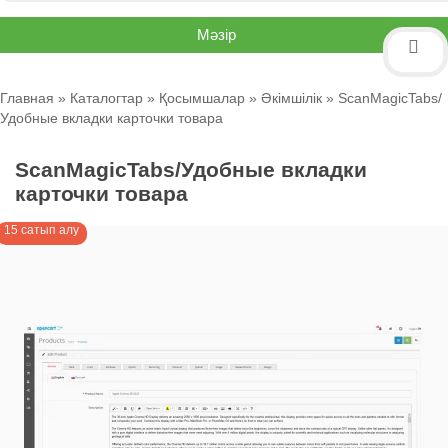
Мәзір
Главная
»
Каталогтар
»
Қосымшалар
»
Әкімшілік
» ScanMagicTabs/
Удобные вкладки карточки товара
ScanMagicTabs/Удобные вкладки
карточки товара
15 сатып алу