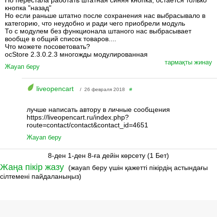
Но перестала работать штатная синяя кнопка, остается только
кнопка "назад"
Но если раньше штатно после сохранения нас выбрасывало в
категорию, что неудобно и ради чего приобрели модуль
То с модулем без функционала штаного нас выбрасывает
вообще в общий список товаров....
Что можете посоветовать?
ocStore 2.3.0.2.3 многожды модулированная
тармақты жинау
Жауап беру
liveopencart
/ 26 февраля 2018
#
лучше написать автору в личные сообщения
https://liveopencart.ru/index.php?
route=contact/contact&contact_id=4651
Жауап беру
8-ден 1-ден 8-ға дейін көрсету (1 Бет)
Жаңа пікір жазу
(жауап беру үшін қажетті пікірдің астындағы
сілтемені пайдаланыңыз)