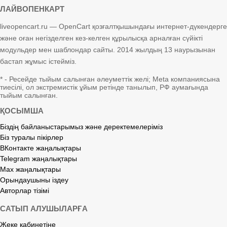
ЛАЙВОПЕНКАРТ
liveopencart.ru — OpenCart қозғалтқышындағы интернет-дүкендерге
және оған негізделген кез-келген құрылысқа арналған сүйікті
модульдер мен шаблондар сайты. 2014 жылдың 13 наурызынан
бастап жұмыс істейміз.
* - Ресейде тыйым салынған әлеуметтік желі; Meta компаниясына
тиесілі, ол экстремистік ұйым ретінде танылып, РФ аумағында
тыйым салынған.
ҚОСЫМША
Біздің байланыстарымыз және деректемелеріміз
Біз туралы пікірлер
ВКонтакте жаңалықтары
Telegram жаңалықтары
Max жаңалықтары
Орындаушыны іздеу
Авторлар тізімі
САТЫП АЛУШЫЛАРҒА
Жеке кабинетіне