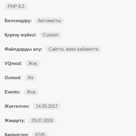
PHP 8.2
Белсендіру:
Автоматты
Қорғау жүйесі:
Custom
Файлдарды алу:
Сайтта, жеке кабинетте
VQmod:
Жоқ
Ocmod:
Иә
Events:
Жоқ
Жүктелген:
14.05.2017
Жаңарту:
29.07.2026
Көріністер:
8745