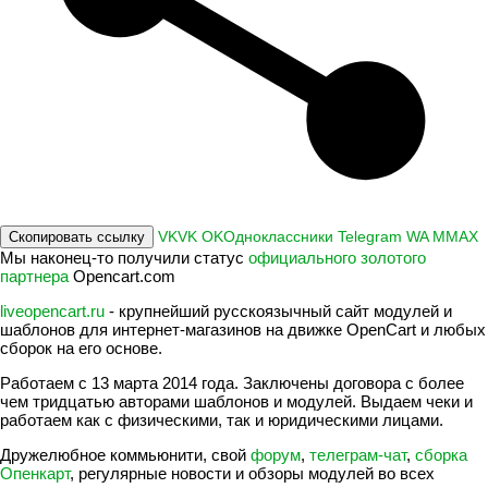
VK
VK
OK
Одноклассники
Telegram
WA
M
MAX
Скопировать ссылку
Мы наконец-то получили статус
официального золотого
партнера
Opencart.com
liveopencart.ru
- крупнейший русскоязычный сайт модулей и
шаблонов для интернет-магазинов на движке OpenCart и любых
сборок на его основе.
Работаем с 13 марта 2014 года. Заключены договора с более
чем тридцатью авторами шаблонов и модулей. Выдаем чеки и
работаем как с физическими, так и юридическими лицами.
Дружелюбное коммьюнити, свой
форум
,
телеграм-чат
,
сборка
Опенкарт
, регулярные новости и обзоры модулей во всех