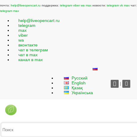
почта:
help@liveopencart.ru
поддержка:
telegram
viber
wa
max
новости:
telegram
vk
max
чат:
telegram
max
help@liveopencart.ru
telegram
max
viber
wa
вконтакте
чат в телеграм
чат в max
канал в max
Русский
English
|
Қазақ
Українська