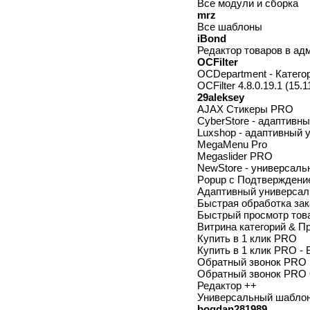
Все модули и сборка
mrz
Все шаблоны
iBond
Редактор товаров в адм
OCFilter
OCDepartment - Категор
OCFilter 4.8.0.19.1 (15
29aleksey
AJAX Стикеры PRO
CyberStore - адаптивны
Luxshop - адаптивный
MegaMenu Pro
Megaslider PRO
NewStore - универсал
Popup с Подтверждени
Адаптивный универсаль
Быстрая обработка зак
Быстрый просмотр то
Витрина категорий & П
Купить в 1 клик PRO
Купить в 1 клик PRO - 
Обратный звонок PRO
Обратный звонок PRO O
Редактор ++
Универсальный шаблон 
bogdan281989