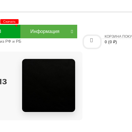
3
Информация
КОРЗИНА ПОК
из РФ и РБ
0 (0 ₽)
из