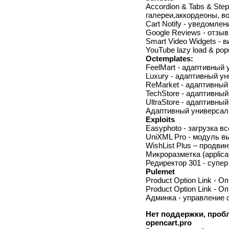
Accordion & Tabs & Ste
галереи,аккордеоны, во
Cart Notify - уведомле
Google Reviews - отзыв
Smart Video Widgets - 
YouTube lazy load & po
Octemplates:
FeelMart - адаптивный
Luxury - адаптивный у
ReMarket - адаптивный
TechStore - адаптивный
UltraStore - адаптивны
Адаптивный универсальн
Exploits
Easyphoto - загрузка в
UniXML Pro - модуль в
WishList Plus – продви
Микроразметка (applicat
Редиректор 301 - супе
Pulemet
Product Option Link - О
Product Option Link - О
Админка - управление 
Нет поддержки, проб
opencart.pro