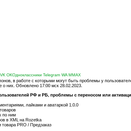
K
VK
OK
Одноклассники
Telegram
WA
M
MAX
онов, в работе с которыми могут быть проблемы у пользовател
 о них. Обновлено 17:00 мск 28.02.2023.
ользователей РФ и РБ, проблемы с переносом или активац
ментариями, лайками и аватаркой 1.0.0
я товаров
к по ним
ов в XML на Rozetka
 товара PRO / Предзаказ