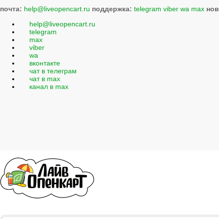
почта:
help@liveopencart.ru
поддержка:
telegram
viber
wa
max
нов
help@liveopencart.ru
telegram
max
viber
wa
вконтакте
чат в телеграм
чат в max
канал в max