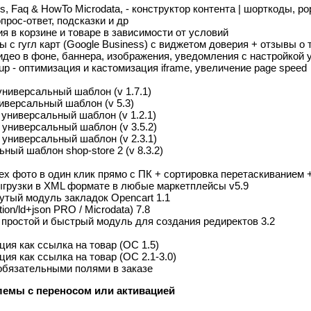
ps, Faq & HowTo Microdata, - конструктор контента | шорткоды, p
прос-ответ, подсказки и др
ния в корзине и товаре в зависимости от условий
ы с гугл карт (Google Business) с виджетом доверия + отзывы о 
видео в фоне, баннера, изображения, уведомления с настройкой 
pup - оптимизация и кастомизация iframe, увеличение page speed
 универсальный шаблон (v 1.7.1)
ниверсальный шаблон (v 5.3)
 универсальный шаблон (v 1.2.1)
 универсальный шаблон (v 3.5.2)
й универсальный шаблон (v 2.3.1)
ый шаблон shop-store 2 (v 8.3.2)
сех фото в один клик прямо с ПК + сортировка перетаскиванием 
ыгрузки в XML формате в любые маркетплейсы v5.9
нутый модуль закладок Opencart 1.1
ion/ld+json PRO / Microdata) 7.8
р простой и быстрый модуль для создания редиректов 3.2
пция как ссылка на товар (OC 1.5)
пция как ссылка на товар (OC 2.1-3.0)
обязательными полями в заказе
лемы с переносом или активацией