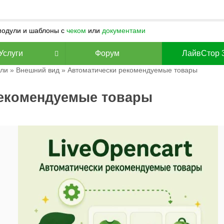
 модули и шаблоны с
чеком
или
документами
Услуги
Форум
ЛайвСтор 
ли
»
Внешний вид
» Автоматически рекомендуемые товары
екомендуемые товары