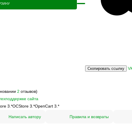
РЗИНУ
V
Скопировать ссылку
сновании
2
отзывов)
техподдержке сайта
ore 3.*
OCStore 3.*
OpenCart 3.*
Написать автору
Правила и возвраты