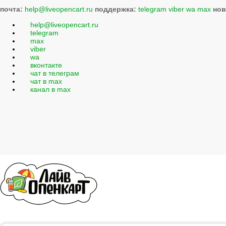
почта:
help@liveopencart.ru
поддержка:
telegram
viber
wa
max
нов
help@liveopencart.ru
telegram
max
viber
wa
вконтакте
чат в телеграм
чат в max
канал в max