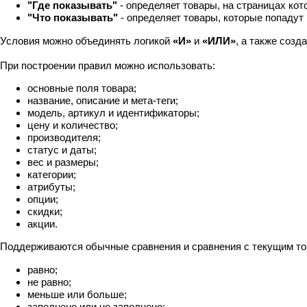
"Где показывать"
- определяет товары, на страницах ко
"Что показывать"
- определяет товары, которые попадут
Условия можно объединять логикой
«И»
и
«ИЛИ»
, а также созд
При построении правил можно использовать:
основные поля товара;
название, описание и мета-теги;
модель, артикул и идентификаторы;
цену и количество;
производителя;
статус и даты;
вес и размеры;
категории;
атрибуты;
опции;
скидки;
акции.
Поддерживаются обычные сравнения и сравнения с текущим то
равно;
не равно;
меньше или больше;
заполнено или не заполнено;