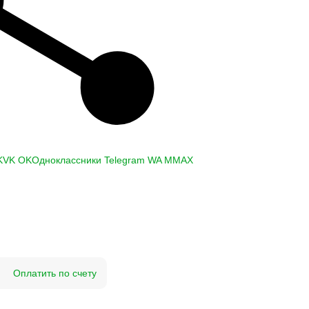
K
VK
OK
Одноклассники
Telegram
WA
M
MAX
Оплатить по счету