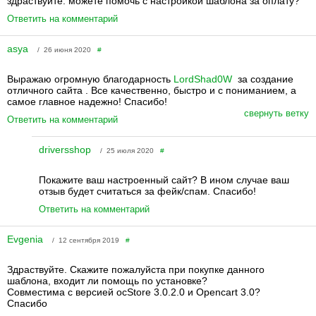
здраствуйте. можете помочь с настройкой шаблона за оплату?
Ответить на комментарий
asya
/ 26 июня 2020
#
Выражаю огромную благодарность
LordShad0W
за создание
отличного сайта . Все качественно, быстро и с пониманием, а
самое главное надежно! Спасибо!
свернуть ветку
Ответить на комментарий
driversshop
/ 25 июля 2020
#
Покажите ваш настроенный сайт? В ином случае ваш
отзыв будет считаться за фейк/спам. Спасибо!
Ответить на комментарий
Evgenia
/ 12 сентября 2019
#
Здраствуйте. Скажите пожалуйста при покупке данного
шаблона, входит ли помощь по установке?
Совместима с версией ocStore 3.0.2.0 и Opencart 3.0?
Спасибо