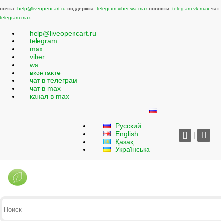
почта:
help@liveopencart.ru
поддержка:
telegram
viber
wa
max
новости:
telegram
vk
max
чат:
telegram
max
help@liveopencart.ru
telegram
max
viber
wa
вконтакте
чат в телеграм
чат в max
канал в max
Русский
English
|
Қазақ
Українська