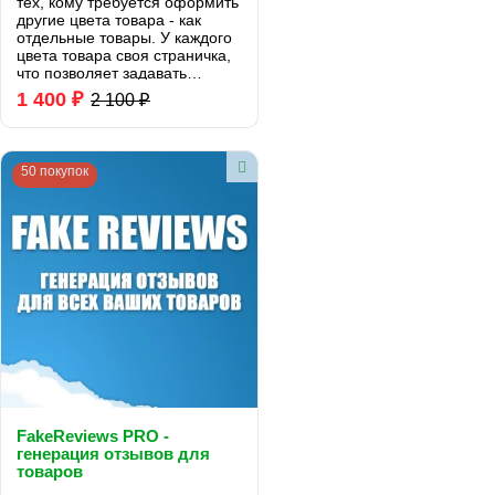
тех, кому требуется оформить
другие цвета товара - как
отдельные товары. У каждого
цвета товара своя страничка,
что позволяет задавать
различное описание для
1 400 ₽
2 100 ₽
Ваших товаров с цветами и
красиво вывести ссылки на
другие цвета, в са..
50 покупок
FakeReviews PRO -
генерация отзывов для
товаров