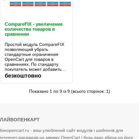
CompareFIX - увеличение
количества товаров в
сравнении
Простой модуль CompareFIX
позволяющий убрать
стандартные ограничения
OpenCart для товаров в
сравнениях. По стандарту
покупатель может добавить
только 4 товара в сравнения.
безкоштовно
Модуль позволяет увеличить
лимит до 15...
Показано 1 по 9 із 9 (всього сторінок: 1)
ЛАЙВОПЕНКАРТ
liveopencart.ru - ваш улюблений сайт модулів і шаблонів для
інтернет-магазинів на движку OpenCart і будь-яких збірок на його