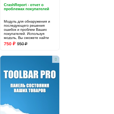
CrashReport - отчет о
проблемах покупателей
Модуль для обнаружения и
последующего решения
ошибок и проблем Ваших
покупателей. Используя
модуль, Вы сможете найти
проблемные места Вашего
750 ₽
950 ₽
сайта с которыми
сталкиваются покупатели.
Ошибка 404 - теперь не
загадка. Вы будете знать где,
когда и как покупат..