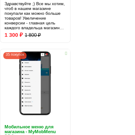
Здравствуйте ;) Все мы хотим,
чтоб в нашем магазине
покупали как можно больше
товаров! Увеличение
конверсии - главная цель
каждого владельца магазина.
Данный модуль создан как раз
1 300 ₽
1 800 ₽
для этой цели. При помощи
функционала данного модуля,
Вы сможете наполн..
35 покупок
Мобильное меню для
магазина - MyMobMenu