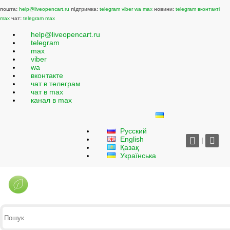
пошта:
help@liveopencart.ru
підтримка:
telegram
viber
wa
max
новини:
telegram
вконтакті
max
чат:
telegram
max
help@liveopencart.ru
telegram
max
viber
wa
вконтакте
чат в телеграм
чат в max
канал в max
Русский
English
|
Қазақ
Українська