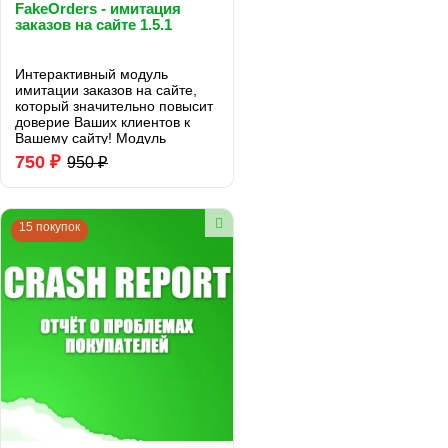
FakeOrders - имитация
заказов на сайте 1.5.1
Интерактивный модуль
имитации заказов на сайте,
который значительно повысит
доверие Ваших клиентов к
Вашему сайту! Модуль
повышает доверие Ваших
750 ₽
950 ₽
клиентов, путём имитации
заказов на Вашем сайте.
Клиенты видят, как в данный
момент совершаются заказы
15 покупок
на В..