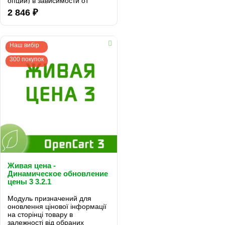
опций) в зависимости от
выбранных родительских
2 846 ₽
опций...
Наш вибір
300 покупок
Живая цена -
Динамическое обновление
цены 3 3.2.1
Модуль призначений для
оновлення цінової інформації
на сторінці товару в
залежності від обраних