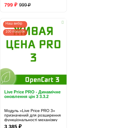
основного и дополнительных
799 ₽
999 ₽
изображений товарра при
выборе опции товара в
Карточке товара. Это,
например, ког..
Наш вибір
100 покупок
Live Price PRO - Динамічне
оновлення цін 3 3.3.2
Модуль «Live Price PRO 3»
призначений для розширення
функціональності механізму
ціноутворення в OpenCart 3...
3 385 ₽