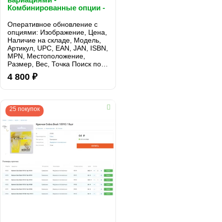
Комбинированные опции -
Варианты продукта
Оперативное обновление с
опциями: Изображение, Цена,
Наличие на складе, Модель,
Артикул, UPC, EAN, JAN, ISBN,
MPN, Местоположение,
Размер, Вес, Точка Поиск по
вариантной модели, Артикулу,
4 800 ₽
UPC, EAN, JAN, ISBN, MPN:..
25 покупок