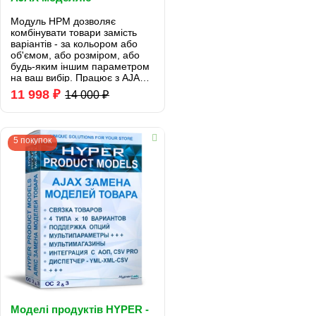
Модуль HPM дозволяє
комбінувати товари замість
варіантів - за кольором або
об'ємом, або розміром, або
будь-яким іншим параметром
на ваш вибір. Працює з AJAX
без перезавантаження
11 998 ₽
14 000 ₽
сторінки для OpenCart 2 і 3.
Уважно читайте кожен пункт в
описі!..
5 покупок
Моделі продуктів HYPER -