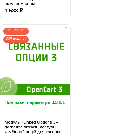
покупцем опцій..
1 538 ₽
Наш вибір
300 покупок
Пов’язані параметри 3.3.2.1
Модуль «Linked Options 3»
дозволяє вказати доступні
комбінації опцій для товарів