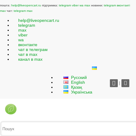
пошта:
help@liveopencart.ru
підтримка:
telegram
viber
wa
max
новини:
telegram
вконтакті
max
чат:
telegram
max
help@liveopencart.ru
telegram
max
viber
wa
вконтакте
чат в телеграм
чат в max
канал в max
Русский
English
|
Қазақ
Українська