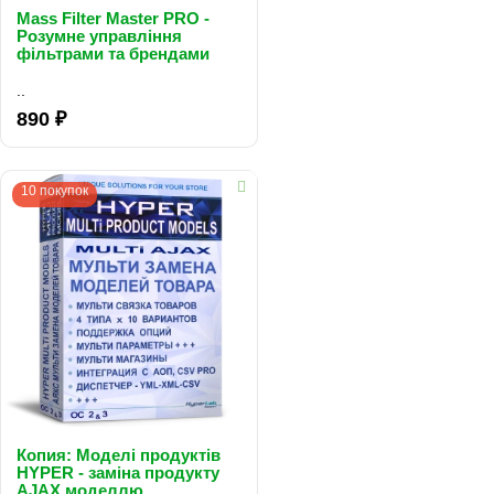
Mass Filter Master PRO -
Розумне управління
фільтрами та брендами
v1.1
..
890 ₽
10 покупок
Копия: Моделі продуктів
HYPER - заміна продукту
AJAX моделлю