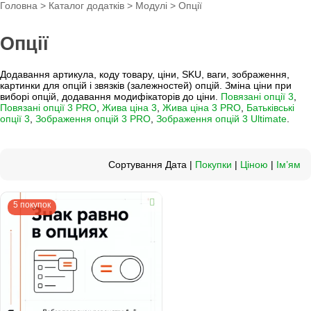
Головна
>
Каталог додатків
>
Модулі
> Опції
Опції
Додавання артикула, коду товару, ціни, SKU, ваги, зображення,
картинки для опцій і звязків (залежностей) опцій. Зміна ціни при
виборі опцій, додавання модифікаторів до ціни.
Повязані опції 3
,
Повязані опції 3 PRO
,
Жива ціна 3
,
Жива ціна 3 PRO
,
Батьківські
опції 3
,
Зображення опцій 3 PRO
,
Зображення опцій 3 Ultimate
.
Сортування Дата |
Покупки
|
Ціною
|
Ім’ям
5 покупок