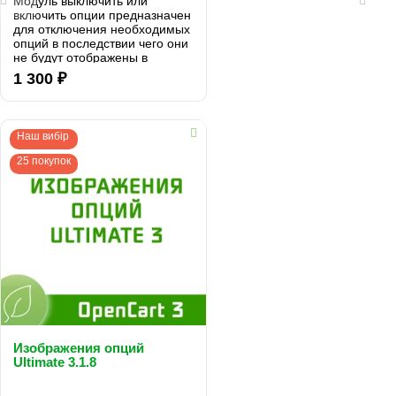
Модуль выключить или
включить опции предназначен
для отключения необходимых
опций в последствии чего они
не будут отображены в
карточке товара По
1 300 ₽
умолчанию в Opencart нету
таких возможностей в связи с
чем приходиться в каждом
товаре удалять опций .. Моду..
Наш вибір
25 покупок
Изображения опций
Ultimate 3.1.8