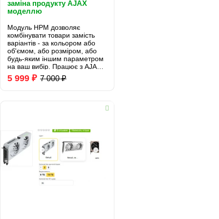
заміна продукту AJAX
моделлю
Модуль HPM дозволяє
комбінувати товари замість
варіантів - за кольором або
об'ємом, або розміром, або
будь-яким іншим параметром
на ваш вибір. Працює з AJAX
без перезавантаження
5 999 ₽
7 000 ₽
сторінки для OpenCart 2 і 3.
Уважно читайте кожен пункт в
описі!..