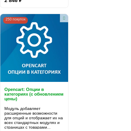
2 846 ₽
опций...
250 покупок
Opencart: Опции в
категориях (с обновлением
цены)
Модуль добавляет
расширенные возможности
для опций и отображает их на
всех стандартных модулях и
страницах с товарами...