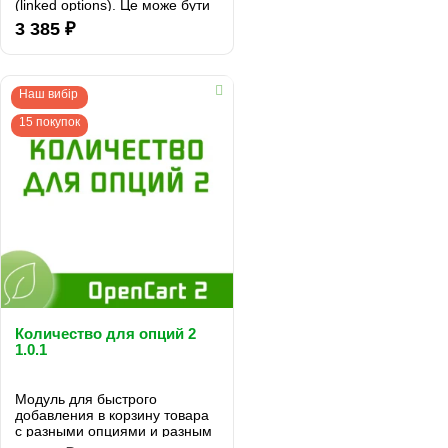
(linked options). Це може бути
корисно при продажу товарів,
3 385 ₽
які мають взаємозалежні
характеристики (опції), такі як
колір і розмір одягу...
Наш вибір
15 покупок
Количество для опций 2
1.0.1
Модуль для быстрого
добавления в корзину товара
с разными опциями и разным
количеством...