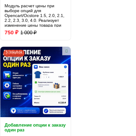
Модуль расчет цены при
выборе опций для
Opencart/Ocstore 1.5, 2.0, 2.1,
2.2, 2.3, 3.0, 4.0. Реализует
изменение цены товара при
выборе опций. Добавляет в
750 ₽
1 000 ₽
админке товара
дополнительные префиксы
цены опции =,*,/ (знак равно,
умножение, деление)..
5 покупок
Добавление опции к заказу
один раз