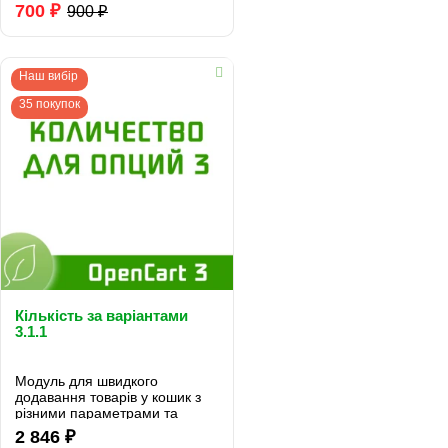
более четкую систематизацию
700 ₽
900 ₽
товаров. ..
Наш вибір
35 покупок
Кількість за варіантами
3.1.1
Модуль для швидкого
додавання товарів у кошик з
різними параметрами та
різною кількістю...
2 846 ₽