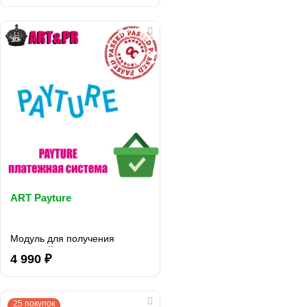
ART Payture
Модуль для получения
платежей через платежную
4 990 ₽
систему payture.com..
25 покупок