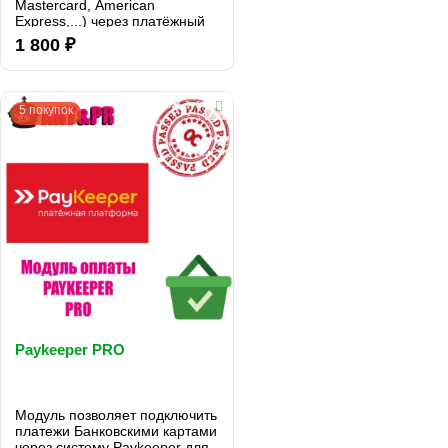
Mastercard, American
Express,...) через платёжный
шлюз ePay..
1 800 ₽
5 покупок
Paykeeper PRO
Модуль позволяет подключить
платежи Банковскими картами
через систему Paykeeper для