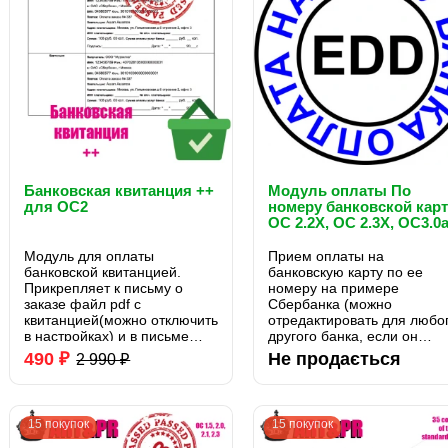
Банковская квитанция ++
Модуль оплаты По
для OC2
номеру банковской кар
OC 2.2X, OC 2.3X, OC3.0
(en)
Модуль для оплаты
Прием оплаты на
банковской квитанцией.
банковскую карту по ее
Прикрепляет к письму о
номеру на примере
заказе файл pdf с
Сбербанка (можно
квитанцией(можно отключить
отредактировать для любо
в настройках) и в письме
другого банка, если он
добавляеться ссылка для
поддерживает способ
490 ₽
Не продається
2 990 ₽
просмотра квитанции. Для
оплаты по номеру
зарегистрированных
банковской карты). При
пользователей существует
выборе данного способа
возможность просмотреть
оплаты администратору
15 покупок
15 покупок
квит..
сообщается о способе