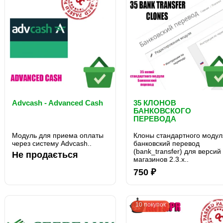
оплат..
Advcash - Advanced Cash
35 КЛОНОВ
БАНКОВСКОГО
ПЕРЕВОДА
(BANK_TRANSFER) ДЛ
OC2.3
Модуль для приема оплаты
Клоны стандартного модул
через систему Advcash..
банковский перевод
(bank_transfer) для версий
Не продається
магазинов 2.3.x..
750 ₽
10 покупок