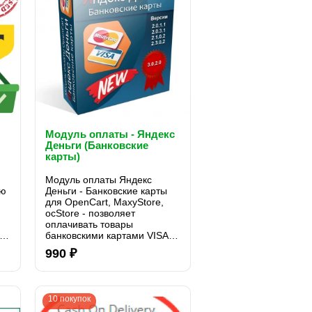
Модуль оплаты - Яндекс
Деньги (Банковские
карты)
Модуль оплаты Яндекс
ую
Деньги - Банковские карты
для OpenCart, MaxyStore,
ocStore - позволяет
оплачивать товары
ть
банковскими картами VISA,
на
MasterCard, Maestro
990 ₽
фф
выпущенными в любой
стране через сервис Яндекс
Деньги. Оплата банковскими
картами VISA, MasterCard..
10 покупок