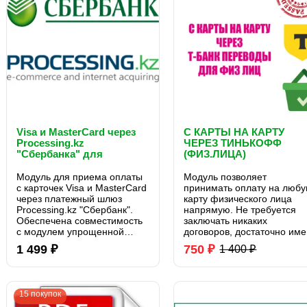
Visa и MasterCard через
С КАРТЫ НА КАРТУ
Processing.kz
ЧЕРЕЗ ТИНЬКОФФ
"Сбербанка" для
(ФИЗ.ЛИЦА)
OpenCart
Модуль для приема оплаты
Модуль позволяет
с карточек Visa и MasterCard
принимать оплату на люб
через платежный шлюз
карту физического лица
Processing.kz "Сбербанк".
напрямую. Не требуется
Обеспечена совместимость
заключать никаких
с модулем упрощенной
договоров, достаточно име
регистрации и заказа
любую банковскую карту (
1 499 ₽
750 ₽
1 400 ₽
Simple...
банковские карты Тинько
переводы без комиссий). ..
15 покупок