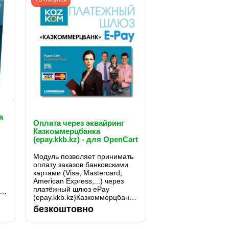
а
Оплата через эквайринг
Казкоммерцбанка
(epay.kkb.kz) - для OpenCart
1.5.x, 2.x и 3.x
Модуль позволяет принимать
оплату заказов банковскими
картами (Visa, Mastercard,
American Express,...) через
платёжный шлюз ePay
(epay.kkb.kz)Казкоммерцбанка.
Модуль для OpenCart 2...
т
безкоштовно
х,