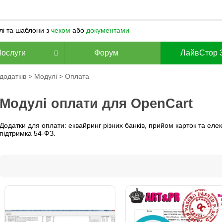
улі та шаблони з
чеком
або
документами
Послуги
Форум
ЛайвСтор 
додатків
>
Модулі
> Оплата
Модулі оплати для OpenCart
Додатки для оплати: еквайринг різних банків, прийом карток та еле
підтримка 54-ФЗ.