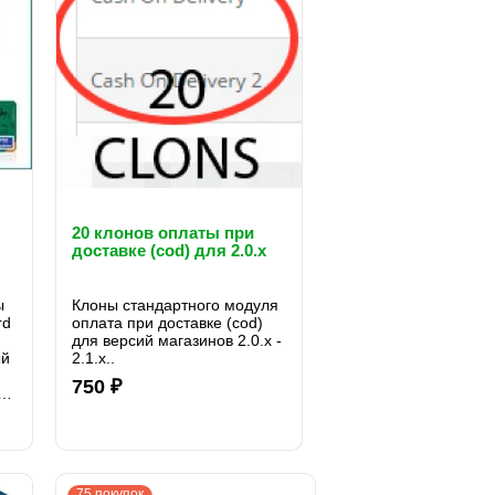
20 клонов оплаты при
доставке (cod) для 2.0.x
rt
ы
Клоны стандартного модуля
rd
оплата при доставке (cod)
для версий магазинов 2.0.x -
ый
2.1.x..
750 ₽
ь
75 покупок