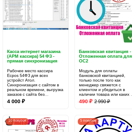
Касса интернет магазина
Банковская квитанция -
(АРМ кассира) 54 ФЗ -
Отложенная оплата дл
прямая синхронизация
OC2
Рабочее место кассира
Модуль для оплаты
Ecpos 54ФЗ для всех
банковской квитанцией,
устройст Атол.
только после того как
Синхронизация с сайтом в
менеджер свяжется с
реальном времени, выгрузка
клиентом и убедиться в
заказов с сайта без
наличии товара или каких 
дополнительных
других факторах, только
4 000 ₽
490 ₽
2 990 ₽
посредников в виде
после этого у клиента
облачных сервисов.
появится возможность
Автопробитие чеков
посмотреть или сохранить
Яндекс.Касса и отправка
банковскую квитанцию из
10 покупок
5 покупок
электронных чеков
лично..
покупателям..