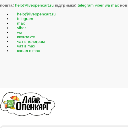
пошта:
help@liveopencart.ru
підтримка:
telegram
viber
wa
max
нов
help@liveopencart.ru
telegram
max
viber
wa
вконтакте
чат в телеграм
чат в max
канал в max