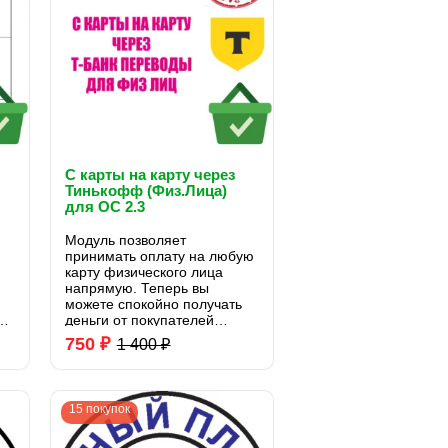
С карты на карту через
я
Тинькофф (Физ.Лица)
для OC 2.3
Модуль позволяет
принимать оплату на любую
карту физического лица
напрямую. Теперь вы
можете спокойно получать
то
деньги от покупателей
напрямую на Вашу карту
750 ₽
1 400 ₽
моментально.
Максимальная сумма к
получению 75 000р за 1
перевод Лимиты и комиссии
15 покупок
описаны на ст..