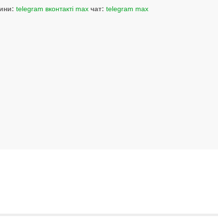
ини:
telegram
вконтакті
max
чат:
telegram
max