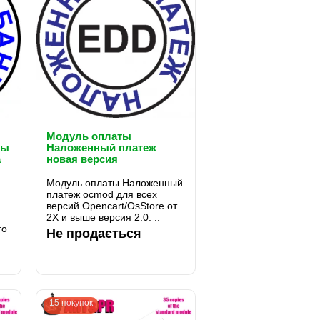
Модуль оплаты
ты
Наложенный платеж
a
новая версия
Модуль оплаты Наложенный
платеж ocmod для всех
версий Opencart/OsStore от
2X и выше версия 2.0. ..
го
Не продається
15 покупок