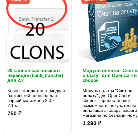
20 клонов банковского
Модуль оплаты "Счет н
перевода (bank_transfer)
оплату" для OpenCart и
для 2.x
сборок
Клоны стандартного модуля
Модуль оплаты "Счет на
банковский перевод для
оплату" для OpenCart и
версий магазинов 2.0.x -
сборок - предоставляет
2.1.x..
возможность покупателям
оплачивать товары вашего
750 ₽
магазина по безналичному
расчету. Модуль
1 290 ₽
поддерживает НДС и може
быть применен в магазина
которые работают с НДС..