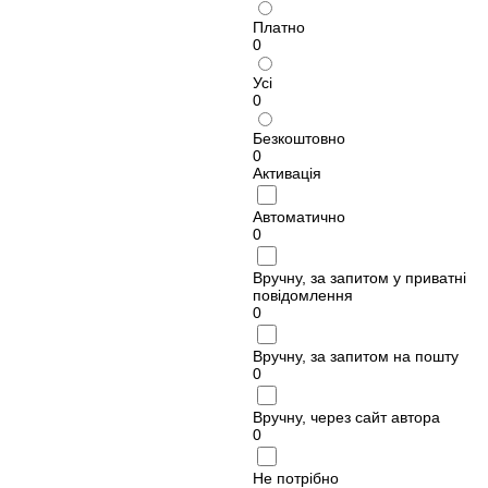
Платно
0
Усі
0
Безкоштовно
0
Активація
Автоматично
0
Вручну, за запитом у приватні
повідомлення
0
Вручну, за запитом на пошту
0
Вручну, через сайт автора
0
Не потрібно