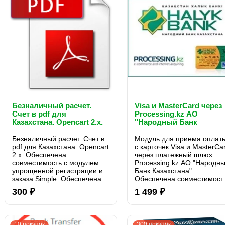
Безналичный расчет.
Visa и MasterCard через
Счет в pdf для
Processing.kz АО
Казахстана. Opencart 2.x.
"Народный Банк
Казахстана" для OpenCa
Безналичный расчет. Счет в
Модуль для приема оплат
pdf для Казахстана. Opencart
с карточек Visa и MasterCa
2.x. Обеспечена
через платежный шлюз
совместимость с модулем
Processing.kz АО "Народн
упрощенной регистрации и
Банк Казахстана".
заказа Simple. Обеспечена
Обеспечена совместимост
совместимость с модулем
с модулем упрощенной
300 ₽
1 499 ₽
"Комиссии платежных
регистрации и заказа
систем"...
Simple...
10 покупок
300 покупок