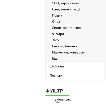
SEO, карта сайту
Ціни, знижки, акції
Пошук
Опції
Листи, пошта, sms
Фільтри
Звіти
Бекапи, безпека
Маркетинг, конверсія
Інші
Шаблони
Послуги
ФІЛЬТР
Сумісність