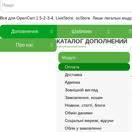
Все для OpenCart 1.5-2-3-4, LiveStore, ocStore. Лише легальні мод
Доповнення
Шаблони
КАТАЛОГ ДОПОЛНЕНИЙ
Про нас
Модулі
Оплата
Доставка
Адмінка
Зовнішній вигляд
Замовлення, кошик
Новини, статті, блоги
Обмін даними
Соціальні мережі, відгуки
Облік у замовленні