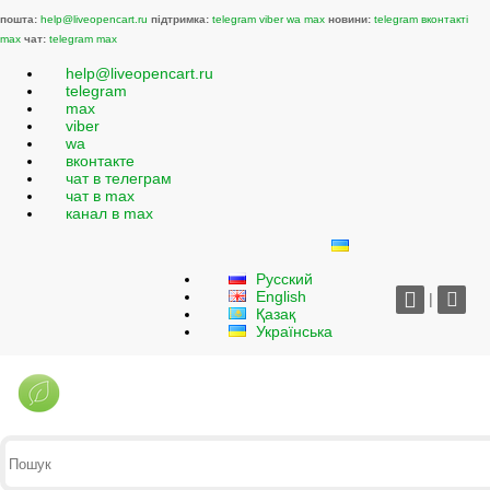
пошта:
help@liveopencart.ru
підтримка:
telegram
viber
wa
max
новини:
telegram
вконтакті
max
чат:
telegram
max
help@liveopencart.ru
telegram
max
viber
wa
вконтакте
чат в телеграм
чат в max
канал в max
Русский
English
|
Қазақ
Українська