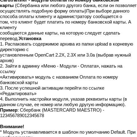
карты
(Сбербанка или любого другого банка, если он позволяет
осуществлять подобную форму оплаты)При выборе данного
способа оплаты клиенту и администратору сообщается о
том, что клиент будет платить по номеру банковской карты. А
клиенту
сообщаются данные карты, на которую следует сделать
перевод.
Установка
1. Распаковать содержимое архива из папки upload в корневую
директорию с
установленным OpenCart 2.2X, 2.3X или 3.0a (выбрав нужный
архив)
2. Зайти в админку «Меню - Модули - Оплата», нажать на
ссылку
«Активировать» модуль с названием Оплата по номеру
банковской карты
3. После успешной активации перейти по ссылке
«Редактировать»
4. Выполнить настройки модуля, указав реквизиты карты (в
данном случае, ее номер или любую другую информацию).
Пример
: Сбербанк (MASTERCARD MAESTRO) -
123456789012345678
Внимание!
* Модуль устанавливается в шаблон по умолчанию Default. При