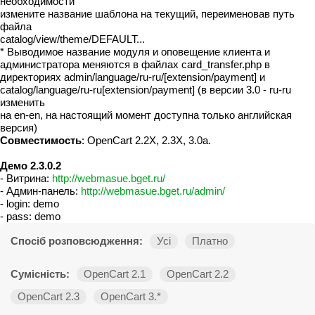
необходимости
измените название шаблона на текущий, переименовав путь
файла
catalog/view/theme/DEFAULT...
* Выводимое название модуля и оповещение клиента и
администратора меняются в файлах card_transfer.php в
директориях admin/language/ru-ru/[extension/payment] и
catalog/language/ru-ru[extension/payment] (в версии 3.0 - ru-ru
изменить
на en-en, на настоящий момент доступна только английская
версия)
Совместимость
: OpenCart 2.2X, 2.3X, 3.0a.
Демо 2.3.0.2
- Витрина:
http://webmasue.bget.ru/
- Админ-панель:
http://webmasue.bget.ru/admin/
- login: demo
- pass: demo
Спосіб розповсюдження:
Усі
Платно
Сумісність:
OpenCart 2.1
OpenCart 2.2
OpenCart 2.3
OpenCart 3.*