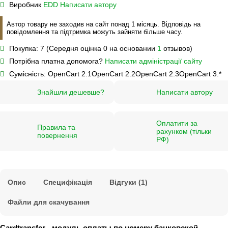
Виробник
EDD
Написати автору
Автор товару не заходив на сайт понад 1 місяць. Відповідь на
повідомлення та підтримка можуть зайняти більше часу.
Покупка:
7 (Середня оцінка 0 на основании
1
отзывов)
Потрібна платна допомога?
Написати адміністрації сайту
Сумісність:
OpenCart 2.1
OpenCart 2.2
OpenCart 2.3
OpenCart 3.*
Знайшли дешевше?
Написати автору
Оплатити за
Правила та
рахунком (тільки
повернення
РФ)
Опис
Специфікація
Відгуки (1)
Файли для скачування
Cardtransfer - модуль оплаты по номеру банковской