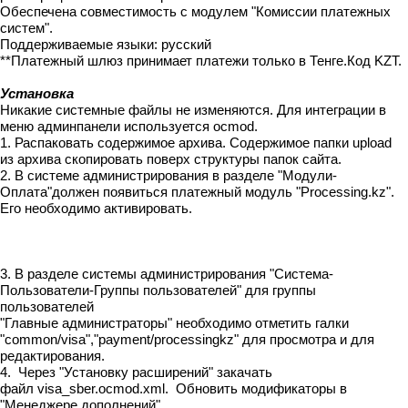
Обеспечена совместимость с модулем "Комиссии платежных
систем".
Поддерживаемые языки: русский
**Платежный шлюз принимает платежи только в Тенге.Код KZT.
Установка
Никакие системные файлы не изменяются. Для интеграции в
меню админпанели используется ocmod.
1. Распаковать содержимое архива. Содержимое папки upload
из архива скопировать поверх структуры папок сайта.
2. В системе администрирования в разделе "Модули-
Оплата"должен появиться платежный модуль "Processing.kz".
Его необходимо активировать.
3. В разделе системы администрирования "Система-
Пользователи-Группы пользователей" для группы
пользователей
"Главные администраторы" необходимо отметить галки
"common/visa","payment/processingkz" для просмотра и для
редактирования.
4. Через "Установку расширений" закачать
файл visa_sber.ocmod.xml. Обновить модификаторы в
"Менеджере дополнений".