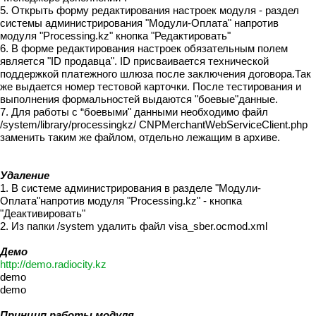
5. Открыть форму редактирования настроек модуля - раздел
системы администрирования "Модули-Оплата" напротив
модуля "Processing.kz" кнопка "Редактировать"
6. В форме редактирования настроек обязательным полем
является "ID продавца". ID присваивается технической
поддержкой платежного шлюза после заключения договора.Так
же выдается номер тестовой карточки. После тестирования и
выполнения формальностей выдаются "боевые"данные.
7. Для работы с “боевыми" данными необходимо файл
/system/library/processingkz/ CNPMerchantWebServiceClient.php
заменить таким же файлом, отдельно лежащим в архиве.
Удаление
1. В системе администрирования в разделе "Модули-
Оплата"напротив модуля "Processing.kz" - кнопка
"Деактивировать"
2. Из папки /system удалить файл visa_sber.ocmod.xml
Демо
http://demo.radiocity.kz
demo
demo
Принцип работы модуля