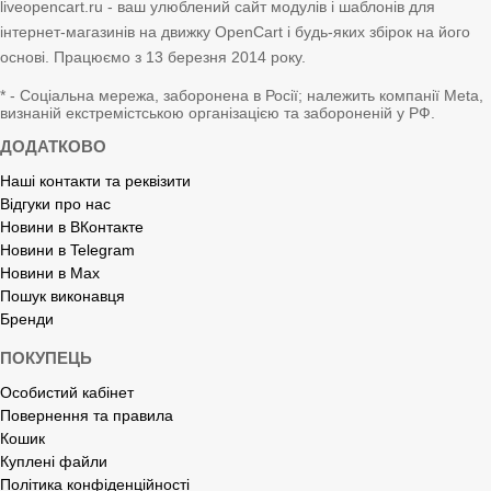
liveopencart.ru - ваш улюблений сайт модулів і шаблонів для
інтернет-магазинів на движку OpenCart і будь-яких збірок на його
основі. Працюємо з 13 березня 2014 року.
* - Соціальна мережа, заборонена в Росії; належить компанії Meta,
визнаній екстремістською організацією та забороненій у РФ.
ДОДАТКОВО
Наші контакти та реквізити
Відгуки про нас
Новини в ВКонтакте
Новини в Telegram
Новини в Max
Пошук виконавця
Бренди
ПОКУПЕЦЬ
Особистий кабінет
Повернення та правила
Кошик
Куплені файли
Політика конфіденційності