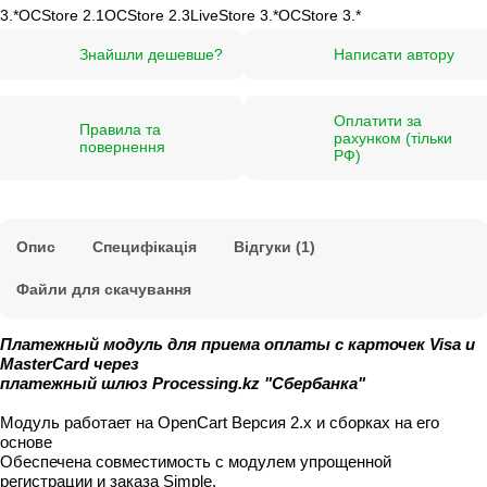
3.*
OCStore 2.1
OCStore 2.3
LiveStore 3.*
OCStore 3.*
Знайшли дешевше?
Написати автору
Оплатити за
Правила та
рахунком (тільки
повернення
РФ)
Опис
Специфікація
Відгуки (1)
Файли для скачування
Платежный модуль для приема оплаты с карточек Visa и
MasterCard через
платежный шлюз Processing.kz "Сбербанка"
Модуль работает на OpenCart Версия 2.x и сборках на его
основе
Обеспечена совместимость с модулем упрощенной
регистрации и заказа Simple.