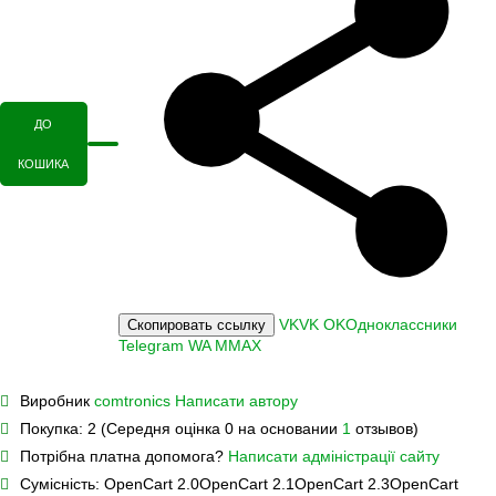
ДО
КОШИКА
VK
VK
OK
Одноклассники
Скопировать ссылку
Telegram
WA
M
MAX
Виробник
comtronics
Написати автору
Покупка:
2 (Середня оцінка 0 на основании
1
отзывов)
Потрібна платна допомога?
Написати адміністрації сайту
Сумісність:
OpenCart 2.0
OpenCart 2.1
OpenCart 2.3
OpenCart