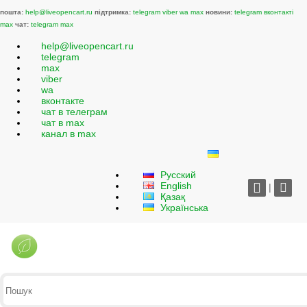
пошта:
help@liveopencart.ru
підтримка:
telegram
viber
wa
max
новини:
telegram
вконтакті
max
чат:
telegram
max
help@liveopencart.ru
telegram
max
viber
wa
вконтакте
чат в телеграм
чат в max
канал в max
Русский
English
|
Қазақ
Українська