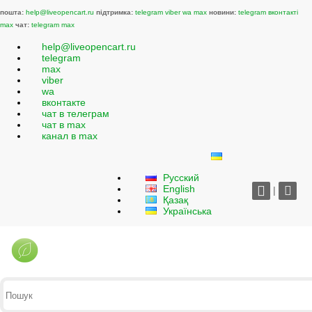
пошта:
help@liveopencart.ru
підтримка:
telegram
viber
wa
max
новини:
telegram
вконтакті
max
чат:
telegram
max
help@liveopencart.ru
telegram
max
viber
wa
вконтакте
чат в телеграм
чат в max
канал в max
Русский
English
|
Қазақ
Українська