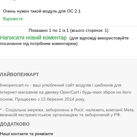
Очень нужен такой модуль для OC 2.1
Відповісти
Показано 1 по 1 із 1 (всього сторінок: 1)
Написати новий коментар
(для відповіді використовуйте
посилання під потрібним коментарем)
ЛАЙВОПЕНКАРТ
liveopencart.ru - ваш улюблений сайт модулів і шаблонів для
інтернет-магазинів на движку OpenCart і будь-яких збірок на його
основі. Працюємо з 13 березня 2014 року.
* - Соціальна мережа, заборонена в Росії; належить компанії Meta,
визнаній екстремістською організацією та забороненій у РФ.
ДОДАТКОВО
Наші контакти та реквізити