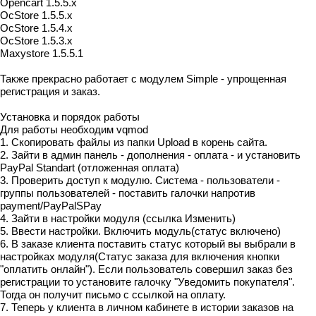
Opencart 1.5.5.x
OcStore 1.5.5.x
OcStore 1.5.4.x
OcStore 1.5.3.x
Maxystore 1.5.5.1
Также прекрасно работает с модулем Simple - упрощенная
регистрация и заказ.
Установка и порядок работы
Для работы необходим vqmod
1. Скопировать файлы из папки Upload в корень сайта.
2. Зайти в админ панель - дополнения - оплата - и установить
PayPal Standart (отложенная оплата)
3. Проверить доступ к модулю. Система - пользователи -
группы пользователей - поставить галочки напротив
payment/PayPalSPay
4. Зайти в настройки модуля (ссылка Изменить)
5. Ввести настройки. Включить модуль(статус включено)
6. В заказе клиента поставить статус который вы выбрали в
настройках модуля(Статус заказа для включения кнопки
"оплатить онлайн"). Если пользователь совершил заказ без
регистрации то установите галочку "Уведомить покупателя".
Тогда он получит письмо с ссылкой на оплату.
7. Теперь у клиента в личном кабинете в истории заказов на