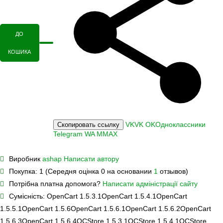
ДО
КОШИКА
VK
VK
OK
Одноклассники
Скопировать ссылку
Telegram
WA
M
MAX
Виробник
ashap
Написати автору
Покупка:
1 (Середня оцінка 0 на основании
1
отзывов)
Потрібна платна допомога?
Написати адміністрації сайту
Сумісність:
OpenCart 1.5.3.1
OpenCart 1.5.4.1
OpenCart
1.5.5.1
OpenCart 1.5.6
OpenCart 1.5.6.1
OpenCart 1.5.6.2
OpenCart
1.5.6.3
OpenCart 1.5.6.4
OCStore 1.5.3.1
OCStore 1.5.4.1
OCStore