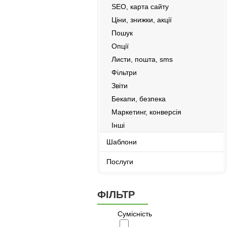
SEO, карта сайту
Ціни, знижки, акції
Пошук
Опції
Листи, пошта, sms
Фільтри
Звіти
Бекапи, безпека
Маркетинг, конверсія
Інші
Шаблони
Послуги
ФІЛЬТР
Сумісність