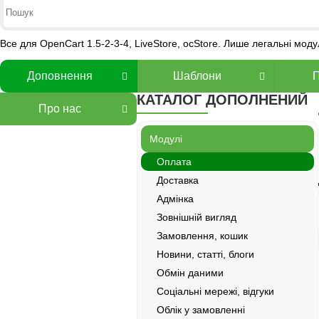
Все для OpenCart 1.5-2-3-4, LiveStore, ocStore. Лише легальні мод
Доповнення
Шаблони
КАТАЛОГ ДОПОЛНЕНИЙ
Про нас
Модулі
Оплата
Доставка
Адмінка
Зовнішній вигляд
Замовлення, кошик
Новини, статті, блоги
Обмін даними
Соціальні мережі, відгуки
Облік у замовленні