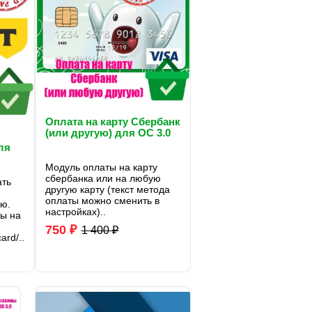
Оплата на карту Сбербанк
(или другую) для OC 3.0
ля
Модуль оплаты на карту
сбербанка или на любую
ать
другую карту (текст метода
оплаты можно сменить в
ую.
настройках)..
ны на
750 ₽
1 400 ₽
ard/..