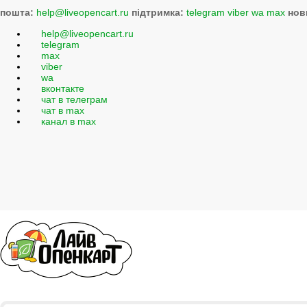
пошта:
help@liveopencart.ru
підтримка:
telegram
viber
wa
max
нов
help@liveopencart.ru
telegram
max
viber
wa
вконтакте
чат в телеграм
чат в max
канал в max