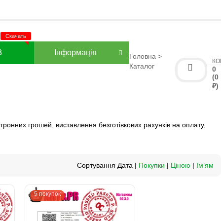
3
Інформація
Головна
>
КО
Каталог
0
(0
₽)
ктронних грошей, виставлення безготівкових рахунків на оплату,
Сортування Дата |
Покупки
|
Ціною
|
Ім’ям
5 покупок