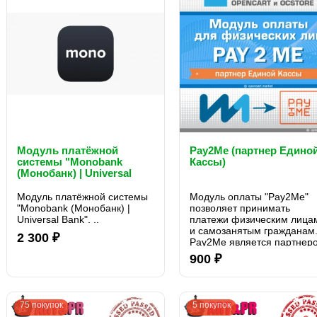
Модуль платёжной
Pay2Me (партнер Едино
системы "Monobank
Кассы)
(Монобанк) | Universal
Bank"
Модуль платёжной системы
Модуль оплаты "Pay2Me"
"Monobank (Монобанк) |
позволяет принимать
Universal Bank". ..
платежи физическим лица
и самозанятым гражданам
2 300 ₽
Pay2Me является партнер
платежной системы Едина
900 ₽
Касса..
75 покупок
5 покупок