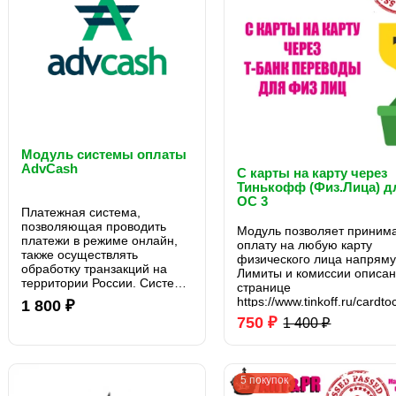
Модуль системы оплаты
AdvCash
С карты на карту через
Тинькофф (Физ.Лица) д
OC 3
Платежная система,
позволяющая проводить
Модуль позволяет приним
платежи в режиме онлайн,
оплату на любую карту
также осуществлять
физического лица напрям
обработку транзакций на
Лимиты и комиссии описа
территории России. Система
странице
AdvCash удовлетворяет
https://www.tinkoff.ru/cardtoc
1 800 ₽
расчетные потребности
750 ₽
1 400 ₽
интернет-магазинов,
банковских учреждений и
онлайн-сервисов...
5 покупок