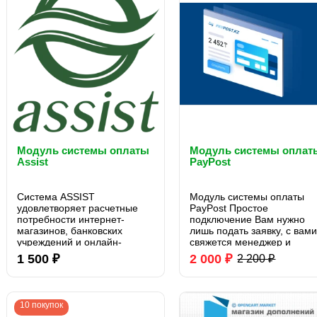
Модуль системы оплаты
Модуль системы оплат
Assist
PayPost
Система ASSIST
Модуль системы оплаты
удовлетворяет расчетные
PayPost Простое
потребности интернет-
подключение Вам нужно
магазинов, банковских
лишь подать заявку, с вам
учреждений и онлайн-
свяжется менеджер и
сервисов. Источники
поможет подключить Paypo
1 500 ₽
2 000 ₽
2 200 ₽
денежных средств при
быстро и удобно! ..
проведении операций через
ASSIST: карты Visa,
MasterCard, средства
10 покупок
WebMoney, Kredit Pilot и пр...