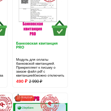
Банковская квитанция
PRO
Модуль для оплаты
банковской квитанцией.
Прикрепляет к письму о
заказе файл pdf с
ва
квитанцией(можно отключить
в настройках) и в письме
490 ₽
2 990 ₽
добавляеться ссылка для
просмотра квитанции, а
также можно распечатать
квитанцию. Для
15 покупок
зарегистрированных
пользователей су..