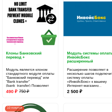
Клоны Банковский
Модуль системы оплат
перевод +
ИнвойсБокс
расширенный
Модуль является клоном
Расширение позволяет в
стандартного модуля оплаты
несколько шагов подключи
"Банковский перевод" или
систему оплаты
"Bank transfer"
«ИнвойсБокс» к вашему
(bank_transfer) Позволяет
Интернет-магазину...
сделать неограниченное
490 ₽
2 500 ₽
750 ₽
количество копий данного
модуля. Созданные копии
можно удалять из настроек...
10 покупок