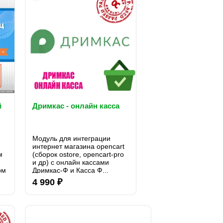
й
Дримкас - онлайн касса
Модуль для интеграции
интернет магазина opencart
м
(сборок ostore, opencart-pro
.
и др) с онлайн кассами
ом
Дримкас-Ф и Касса Ф...
я
4 990 ₽