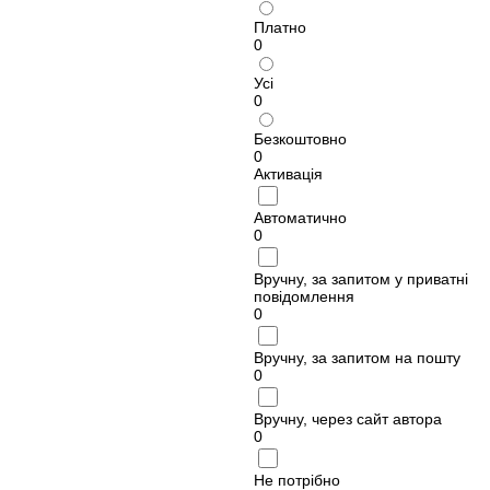
Платно
0
Усі
0
Безкоштовно
0
Активація
Автоматично
0
Вручну, за запитом у приватні
повідомлення
0
Вручну, за запитом на пошту
0
Вручну, через сайт автора
0
Не потрібно