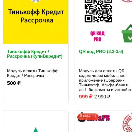
Тинькофф Кредит /
QR код PRO (2.3-3.0)
Рассрочка (КупиВкредит)
Модуль оплаты Тинькофф
Модуль для оплаты QR
Кредит / Рассрочка ..
кодом через мобильное
приложение (Сбербанк,
500 ₽
Тинькофф, Альфа-банк и
др.), банкоматы и устройст
самообслуживания
999 ₽
2 990 ₽
Сбербанка. Отображает qr
код выполненный по ГОСТ
56024-2014 для оплаты на
страницах сайта, в личном
5 покупок
кабинете и письме о з..