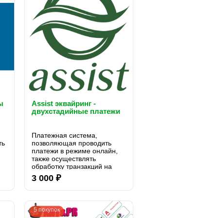
ы
Assist эквайринг -
двухстадийные платежи
Платежная система,
ть
позволяющая проводить
платежи в режиме онлайн,
также осуществлять
обработку транзакций на
территории России. Порядка
3 000 ₽
80% транзакций сети
Интернет обрабатывается
системой ASSIST...
5 покупок