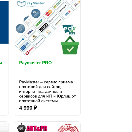
ы
Paymaster PRO
PayMaster – сервис приёма
платежей для сайтов,
интернет-магазинов и
и
сервисов для ИП и Юрлиц от
платежной системы
st
Webmoney. Заключая один
4 990 ₽
договор, вы получаете
возможность принимать
оплату за товары и услуги
множеством популярных
способов..