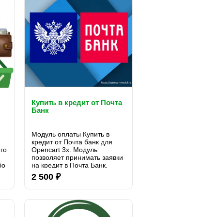
Купить в кредит от Почта
Банк
Модуль оплаты Купить в
кредит от Почта банк для
го
Opencart 3x. Модуль
позволяет принимать заявки
бо
на кредит в Почта Банк.
Модуль выводит виджет
2 500 ₽
 в
Кредит от Почта Банк и
пользователь может
отправить заявку на
рассмотрение...