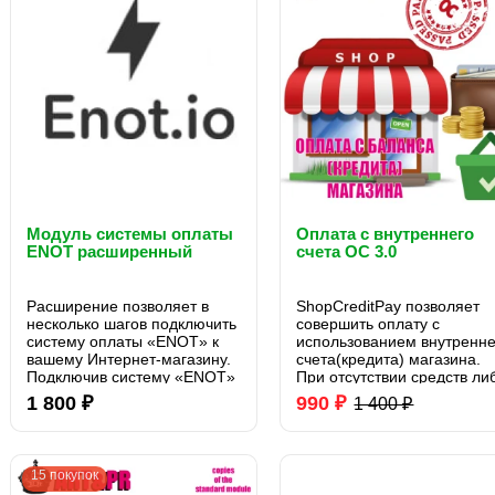
Модуль системы оплаты
Оплата с внутреннего
ENOT расширенный
счета OC 3.0
Расширение позволяет в
ShopCreditPay позволяет
несколько шагов подключить
совершить оплату с
систему оплаты «ENOT » к
использованием внутренне
вашему Интернет-магазину.
счета(кредита) магазина.
Подключив систему «ENOT»
При отсутствии средств ли
к сайту или Интернет-
скрывается либо выводит
1 800 ₽
990 ₽
1 400 ₽
магазину, вы сможете
предупреждение (задается
предоставить своим
настройках модуля)..
клиентам множество
различных способов оплаты.
15 покупок
..