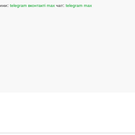
ини:
telegram
вконтакті
max
чат:
telegram
max