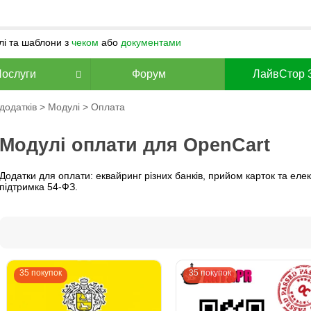
улі та шаблони з
чеком
або
документами
Послуги
Форум
ЛайвСтор 
додатків
>
Модулі
> Оплата
Модулі оплати для OpenCart
Додатки для оплати: еквайринг різних банків, прийом карток та еле
підтримка 54-ФЗ.
35 покупок
35 покупок