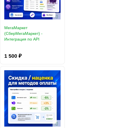
МегаМаркет
(СберМегаМаркет) -
Интеграция по API
1 500 ₽