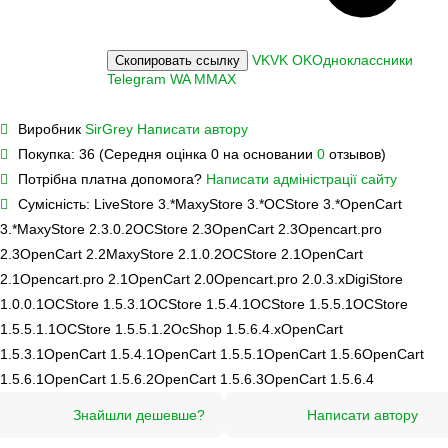
VK
VK
OK
Одноклассники
Скопировать ссылку
Telegram
WA
M
MAX
Виробник
SirGrey
Написати автору
Покупка:
36 (Середня оцінка 0 на основании
0
отзывов)
Потрібна платна допомога?
Написати адміністрації сайту
Сумісність:
LiveStore 3.*
MaxyStore 3.*
OCStore 3.*
OpenCart
3.*
MaxyStore 2.3.0.2
OCStore 2.3
OpenCart 2.3
Opencart.pro
2.3
OpenCart 2.2
MaxyStore 2.1.0.2
OCStore 2.1
OpenCart
2.1
Opencart.pro 2.1
OpenCart 2.0
Opencart.pro 2.0.3.х
DigiStore
1.0.0.1
OCStore 1.5.3.1
OCStore 1.5.4.1
OCStore 1.5.5.1
OCStore
1.5.5.1.1
OCStore 1.5.5.1.2
OcShop 1.5.6.4.х
OpenCart
1.5.3.1
OpenCart 1.5.4.1
OpenCart 1.5.5.1
OpenCart 1.5.6
OpenCart
1.5.6.1
OpenCart 1.5.6.2
OpenCart 1.5.6.3
OpenCart 1.5.6.4
Знайшли дешевше?
Написати автору