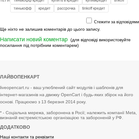
ТЕГИ
тинькофф кредит
купить в кредит
купивкредит
tinkoff
тинькофф
кредит
рассрочка
tinkoff кредит
Стежити за відповідями
Ще ніхто не залишив коментарів до цього запису.
Написати новий коментар
(для відповіді використовуйте
посилання під потрібним коментарем)
ЛАЙВОПЕНКАРТ
liveopencart.ru - ваш улюблений сайт модулів і шаблонів для
інтернет-магазинів на движку OpenCart і будь-яких збірок на його
основі. Працюємо з 13 березня 2014 року.
* - Соціальна мережа, заборонена в Росії; належить компанії Meta,
визнаній екстремістською організацією та забороненій у РФ.
ДОДАТКОВО
Наші контакти та реквізити