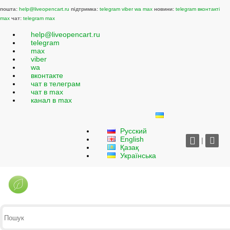
пошта:
help@liveopencart.ru
підтримка:
telegram
viber
wa
max
новини:
telegram
вконтакті
max
чат:
telegram
max
help@liveopencart.ru
telegram
max
viber
wa
вконтакте
чат в телеграм
чат в max
канал в max
Русский
English
|
Қазақ
Українська