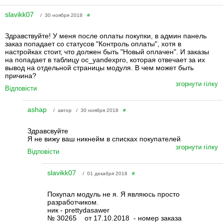
slavikk07
/ 30 ноября 2018
#
Здравствуйте! У меня после оплаты покупки, в админ панель
заказ попадает со статусов "Контроль оплаты", хотя в
настройках стоит, что должен быть "Новый оплачен". И заказы
на попадает в таблицу oc_yandexpro, которая отвечает за их
вывод на отдельной страницы модуля. В чем может быть
причина?
згорнути гілку
Відповісти
ashap
/ автор / 30 ноября 2018
#
Здравсвуйте
Я не вижу ваш никнейм в списках покупателей
згорнути гілку
Відповісти
slavikk07
/ 01 декабря 2018
#
Покупал модуль не я. Я являюсь просто
разработчиком.
ник - prettydasawer
№ 30265 от 17.10.2018 - номер заказа