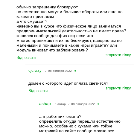
обычно запрещенку блокируют
но естественно могут и большие обороты или еще по
какимто признакам
а что смущает?
наверно вы в курсе что физическое лицо заниматься
предпринимательской деятельностью не имеет права?
кошелек вообще для физ лиц если что
многие принимают и их не блокируют, наверно вы не
маленький и понимаете в какие игры играете? или
модуль виноват что заблокировали?
згорнути гілку
Відповісти
cjcrazy
/ 08 октября 2022
#
домен с которого идёт оплата светится?
згорнути гілку
Відповісти
ashap
/ автор / 08 октября 2022
#
а я работник юмани?
определить откуда перешли естественно
можно, особенно с куками или тойже
метрикой на сайте вообще можно все