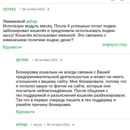
cjcrazy
/ 08 октября 2022
#
Уважаемый
ashap
Использую модуль месяц. После 4 успешных оплат яндекс
заблокировал кошелёк и предложили использовать яндекс
кассу! Кошелёк использовал именной. Это связанно с
изменением политики яндекс денег?
згорнути гілку
Відповісти
igrotek
/ 08 октября 2022
#
Блокировка кошелька не всегда связана с Вашей
предпринимательской деятельностью и может не иметь
отношения к вашему сайту. Мне блокировали, потому что
я оплатил какую-то фигню на сайте, которые они
посчитали неблагонадёжным. После общения с
тех.поддержкой и разъяснений кошелёк разблокировали.
Так что в первую очередь пишите в тех.поддержку и
узнайте причину блокировки.
Відповісти
ashap
/ автор / 08 октября 2022
#