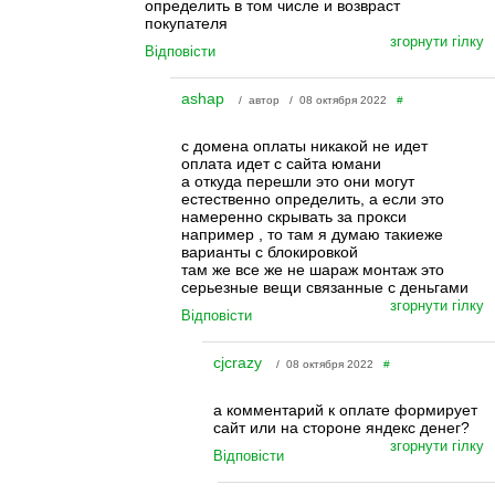
определить в том числе и возвраст
покупателя
згорнути гілку
Відповісти
ashap
/ автор / 08 октября 2022
#
с домена оплаты никакой не идет
оплата идет с сайта юмани
а откуда перешли это они могут
естественно определить, а если это
намеренно скрывать за прокси
например , то там я думаю такиеже
варианты с блокировкой
там же все же не шараж монтаж это
серьезные вещи связанные с деньгами
згорнути гілку
Відповісти
cjcrazy
/ 08 октября 2022
#
а комментарий к оплате формирует
сайт или на стороне яндекс денег?
згорнути гілку
Відповісти