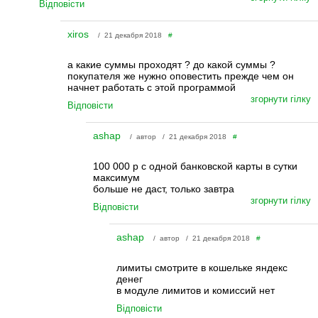
Відповісти
xiros
/ 21 декабря 2018
#
а какие суммы проходят ? до какой суммы ?
покупателя же нужно оповестить прежде чем он
начнет работать с этой программой
згорнути гілку
Відповісти
ashap
/ автор / 21 декабря 2018
#
100 000 р с одной банковской карты в сутки
максимум
больше не даст, только завтра
згорнути гілку
Відповісти
ashap
/ автор / 21 декабря 2018
#
лимиты смотрите в кошельке яндекс
денег
в модуле лимитов и комиссий нет
Відповісти