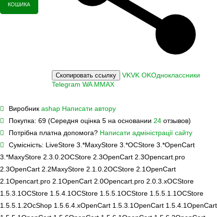
КОШИКА
VK
VK
OK
Одноклассники
Скопировать ссылку
Telegram
WA
M
MAX
Виробник
ashap
Написати автору
Покупка:
69 (Середня оцінка 5 на основании
24
отзывов)
Потрібна платна допомога?
Написати адміністрації сайту
Сумісність:
LiveStore 3.*
MaxyStore 3.*
OCStore 3.*
OpenCart
3.*
MaxyStore 2.3.0.2
OCStore 2.3
OpenCart 2.3
Opencart.pro
2.3
OpenCart 2.2
MaxyStore 2.1.0.2
OCStore 2.1
OpenCart
2.1
Opencart.pro 2.1
OpenCart 2.0
Opencart.pro 2.0.3.х
OCStore
1.5.3.1
OCStore 1.5.4.1
OCStore 1.5.5.1
OCStore 1.5.5.1.1
OCStore
1.5.5.1.2
OcShop 1.5.6.4.х
OpenCart 1.5.3.1
OpenCart 1.5.4.1
OpenCart