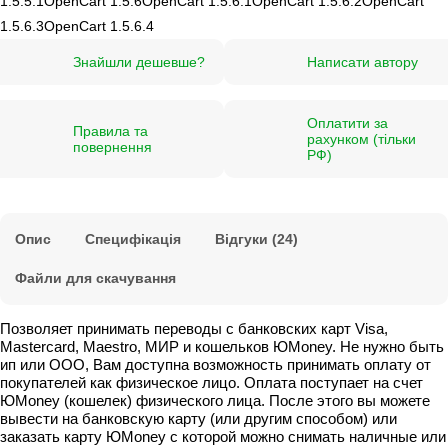
1.5.5.1
OpenCart 1.5.6
OpenCart 1.5.6.1
OpenCart 1.5.6.2
OpenCart
1.5.6.3
OpenCart 1.5.6.4
Знайшли дешевше?
Написати автору
Оплатити за
Правила та
рахунком (тільки
повернення
РФ)
Опис
Специфікація
Відгуки (24)
Файли для скачування
Позволяет принимать переводы с банковских карт Visa,
Mastercard, Maestro, МИР и кошельков ЮMoney. Не нужно быть
ип или ООО, Вам доступна возможность принимать оплату от
покупателей как физическое лицо. Оплата поступает на счет
ЮMoney (кошелек) физического лица. После этого вы можете
вывести на банковскую карту (или другим способом) или
заказать карту ЮMoney с которой можно снимать наличные или