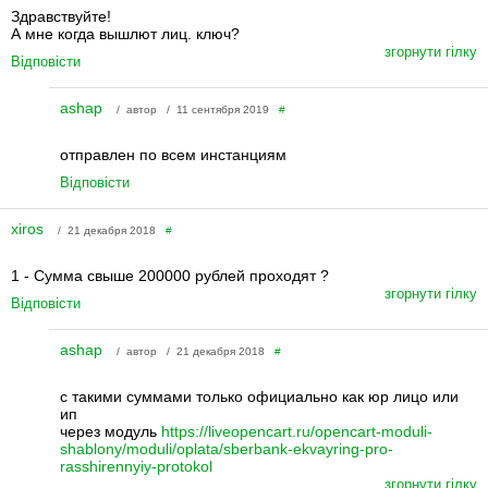
Здравствуйте!
А мне когда вышлют лиц. ключ?
згорнути гілку
Відповісти
ashap
/ автор / 11 сентября 2019
#
отправлен по всем инстанциям
Відповісти
xiros
/ 21 декабря 2018
#
1 - Сумма свыше 200000 рублей проходят ?
згорнути гілку
Відповісти
ashap
/ автор / 21 декабря 2018
#
с такими суммами только официально как юр лицо или
ип
через модуль
https://liveopencart.ru/opencart-moduli-
shablony/moduli/oplata/sberbank-ekvayring-pro-
rasshirennyiy-protokol
згорнути гілку