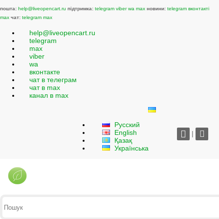
пошта:
help@liveopencart.ru
підтримка:
telegram
viber
wa
max
новини:
telegram
вконтакті
max
чат:
telegram
max
help@liveopencart.ru
telegram
max
viber
wa
вконтакте
чат в телеграм
чат в max
канал в max
Русский
English
|
Қазақ
Українська