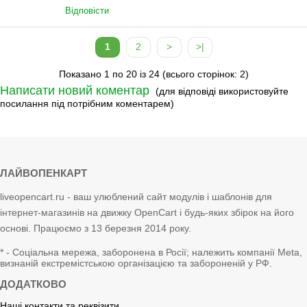
Відповісти
1
2
>
>|
Показано 1 по 20 із 24 (всього сторінок: 2)
Написати новий коментар
(для відповіді використовуйте
посилання під потрібним коментарем)
ЛАЙВОПЕНКАРТ
liveopencart.ru - ваш улюблений сайт модулів і шаблонів для
інтернет-магазинів на движку OpenCart і будь-яких збірок на його
основі. Працюємо з 13 березня 2014 року.
* - Соціальна мережа, заборонена в Росії; належить компанії Meta,
визнаній екстремістською організацією та забороненій у РФ.
ДОДАТКОВО
Наші контакти та реквізити