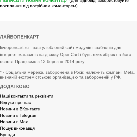
Написати новий коментар
(для відповіді використовуйте
посилання під потрібним коментарем)
ЛАЙВОПЕНКАРТ
liveopencart.ru - ваш улюблений сайт модулів і шаблонів для
інтернет-магазинів на движку OpenCart і будь-яких збірок на його
основі. Працюємо з 13 березня 2014 року.
* - Соціальна мережа, заборонена в Росії; належить компанії Meta,
визнаній екстремістською організацією та забороненій у РФ.
ДОДАТКОВО
Наші контакти та реквізити
Відгуки про нас
Новини в ВКонтакте
Новини в Telegram
Новини в Max
Пошук виконавця
Бренди