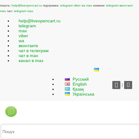
пошта:
help@liveopencart.ru
підтримка:
telegram
viber
wa
max
новини:
telegram
вконтакті
max
чат:
telegram
max
help@liveopencart.ru
telegram
max
viber
wa
вконтакте
чат в телеграм
чат в max
канал в max
Русский
English
|
Қазақ
Українська