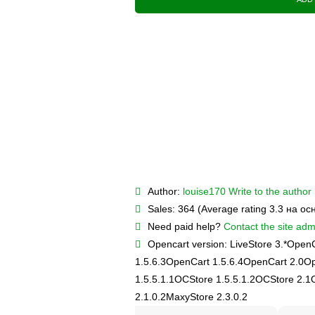
Author:
louise170
Write to the author
Sales:
364 (Average rating 3.3 на о
Need paid help?
Contact the site admi
Opencart version:
LiveStore 3.*
OpenC
1.5.6.3
OpenCart 1.5.6.4
OpenCart 2.0
Op
1.5.5.1.1
OCStore 1.5.5.1.2
OCStore 2.1
2.1.0.2
MaxyStore 2.3.0.2