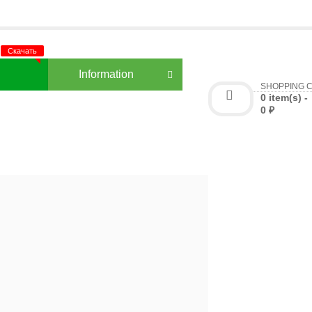
3
Information
SHOPPING 
0 item(s) -
0 ₽