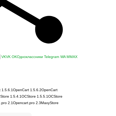
VK
VK
OK
Одноклассники
Telegram
WA
M
MAX
 1.5.6.1
OpenCart 1.5.6.2
OpenCart
Store 1.5.4.1
OCStore 1.5.5.1
OCStore
.pro 2.1
Opencart.pro 2.3
MaxyStore