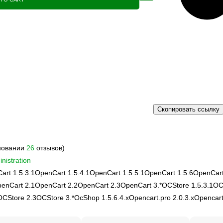
Скопировать ссылку
сновании
26
отзывов)
nistration
art 1.5.3.1
OpenCart 1.5.4.1
OpenCart 1.5.5.1
OpenCart 1.5.6
OpenCart
enCart 2.1
OpenCart 2.2
OpenCart 2.3
OpenCart 3.*
OCStore 1.5.3.1
OC
OCStore 2.3
OCStore 3.*
OcShop 1.5.6.4.х
Opencart.pro 2.0.3.х
Opencart