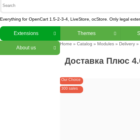
Everything for OpenCart 1.5-2-3-4, LiveStore, ocStore. Only legal ext
Extensions
Themes
S
Home
»
Catalog
»
Modules
»
Delivery
» 
About us
Доставка Плюс 4.
Our Choice
300 sales