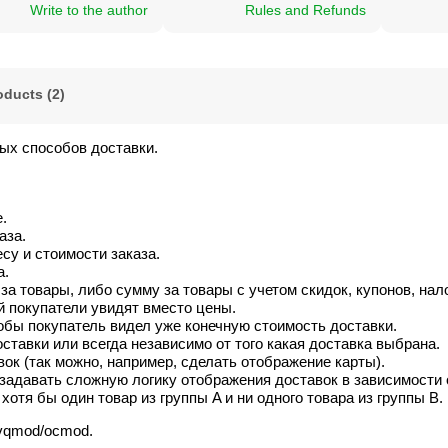
Write to the author
Rules and Refunds
oducts (2)
ых способов доставки.
.
аза.
су и стоимости заказа.
а.
 товары, либо сумму за товары с учетом скидок, купонов, налог
й покупатели увидят вместо цены.
тобы покупатель видел уже конечную стоимость доставки.
тавки или всегда независимо от того какая доставка выбрана.
ок (так можно, например, сделать отображение карты).
адавать сложную логику отображения доставок в зависимости о
хотя бы один товар из группы A и ни одного товара из группы B.
 vqmod/ocmod.