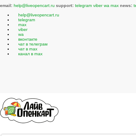
email:
help@liveopencart.ru
support:
telegram
viber
wa
max
news:
t
help@liveopencart.ru
telegram
max
viber
wa
вконтакте
чат в телеграм
чат в max
канал в max