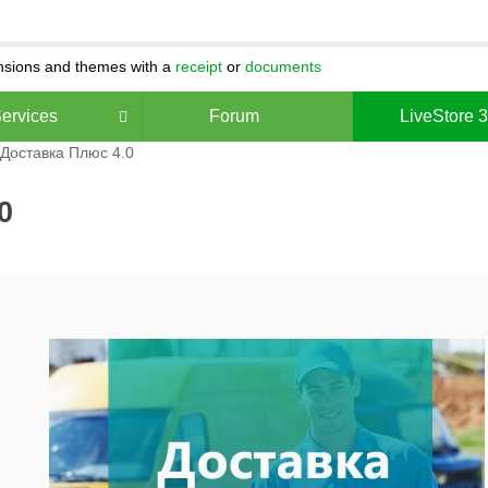
ensions and themes with a
receipt
or
documents
ervices
Forum
LiveStore 
Доставка Плюс 4.0
0