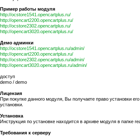
Пример работы модуля
http://ocstore1541.opencartplus.ru/
http://opencart2200.opencartplus.ru/
http://ocstore2302.opencartplus.ru/
http://opencart3020.opencartplus.ru/
Демо админки
http://ocstore1541.opencartplus.ru/admin/
http://opencart2200.opencartplus.ru/
http://ocstore2302.opencartplus.ru/admin/
http://opencart3020.opencartplus.ru/admin/
доступ
demo / demo
Лицензия
При покупке данного модуля, Вы получаете право установки его
установки.
Установка
Инструкция по установке находится в архиве модуля в папке re
Требования к серверу