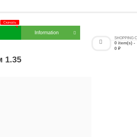
3
Information
SHOPPING 
0 item(s) -
0 ₽
 1.35