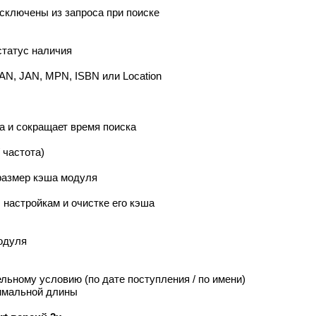
сключены из запроса при поиске
статус наличия
AN, JAN, MPN, ISBN или Location
 и сокращает время поиска
 частота)
размер кэша модуля
 настройкам и очистке его кэша
одуля
льному условию (по дате поступления / по имени)
симальной длины