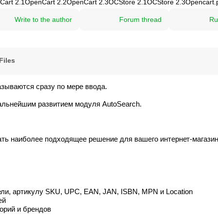
Cart 2.1
OpenCart 2.2
OpenCart 2.3
OCStore 2.1
OCStore 2.3
Opencart.p
Write to the author
Forum thread
Ru
Files
азываются сразу по мере ввода.
альнейшим развитием модуля AutoSearch.
ть наиболее подходящее решение для вашего интернет-магазин
ели, артикулу SKU, UPC, EAN, JAN, ISBN, MPN и Location
ей
орий и брендов