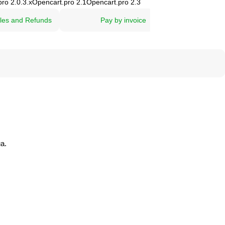
ro 2.0.3.х
Opencart.pro 2.1
Opencart.pro 2.3
les and Refunds
Pay by invoice
а.