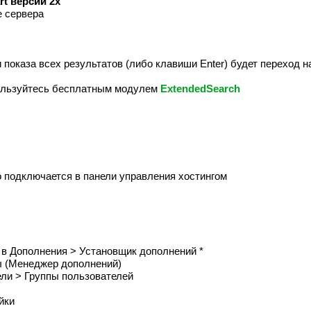
rt версий 2x
е сервера
и показа всех результатов (либо клавиши Enter) будет переход 
пользуйтесь бесплатным модулем
ExtendedSearch
 подключается в панели управления хостингом
а в Дополнения > Установщик дополнений *
ы (Менеджер дополнений)
ели > Группы пользователей
йки