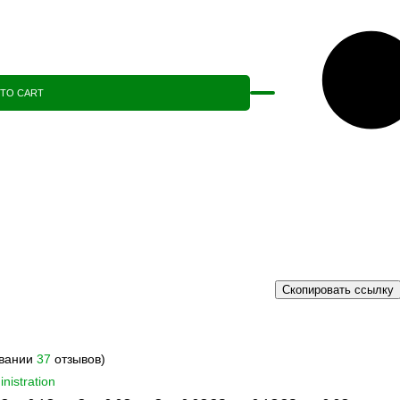
 TO CART
Скопировать ссылку
овании
37
отзывов)
nistration