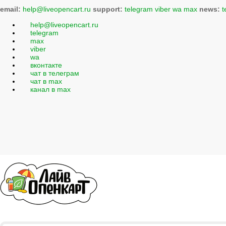
email:
help@liveopencart.ru
support:
telegram
viber
wa
max
news:
t
help@liveopencart.ru
telegram
max
viber
wa
вконтакте
чат в телеграм
чат в max
канал в max