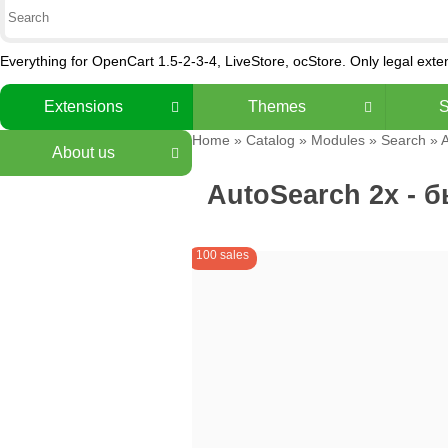
Everything for OpenCart 1.5-2-3-4, LiveStore, ocStore. Only legal ext
Extensions
Themes
S
Home
»
Catalog
»
Modules
»
Search
» A
About us
AutoSearch 2x - 
100 sales