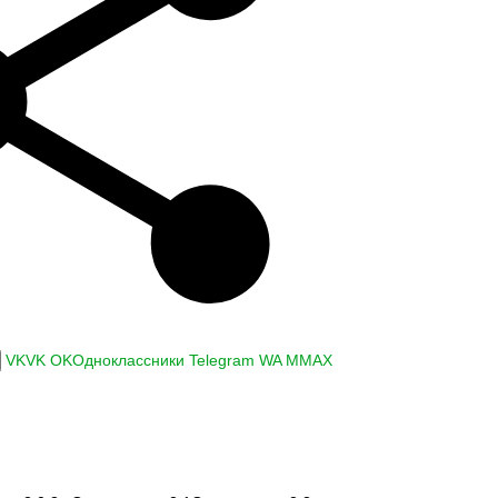
VK
VK
OK
Одноклассники
Telegram
WA
M
MAX