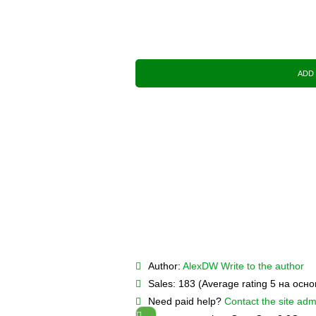
ADD
Author:
AlexDW
Write to the author
Sales:
183 (Average rating 5 на осн
Need paid help?
Contact the site admi