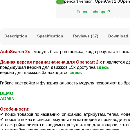
Opencart version:
OpenCart 2.0
Open
Found it cheaper?
Description
Specification
Reviews (37)
Download 
AutoSearch 2x
- модуль быстрого поиска, когда результаты пок
Данная версия предназначена для Opencart 2.x
и является д
предыдущая версия для движков 15х доступна
здесь
версия для движков 3х находится
здесь
Гибкие настройки и функциональность модуля позволяют выбра
DEMO
ADMIN
Особенности:
✔ поиск товаров по названию, описанию, атрибутам, тегам, мод
✔ поиск и показ в списке результатов категорий и производител
✔ настройка лимита выводимых результатов для товаров, катег
✔ настройка числа вводимых символов для начала поиска