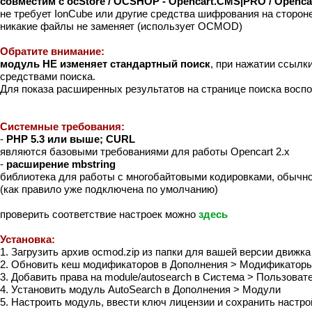
совместим с ocStore / OCSHOP - Opencart.CMS|PRO / Openca
не требует IonCube или другие средства шифрования на сторон
никакие файлы не заменяет (использует OCMOD)
Обратите внимание:
модуль НЕ изменяет стандартный поиск
, при нажатии ссылк
средствами поиска.
Для показа расширенных результатов на странице поиска вос
Системные требования:
-
PHP 5.3 или выше; CURL
являются базовыми требованиями для работы Opencart 2.x
-
расширение mbstring
библиотека для работы с многобайтовыми кодировками, обычно
(как правило уже подключена по умолчанию)
проверить соответствие настроек можно
здесь
Установка:
1. Загрузить архив ocmod.zip из папки для вашей версии движк
2. Обновить кеш модификаторов в Дополнения > Модификатор
3. Добавить права на module/autosearch в Система > Пользоват
4. Установить модуль AutoSearch в Дополнения > Модули
5. Настроить модуль, ввести ключ лицензии и сохранить настро