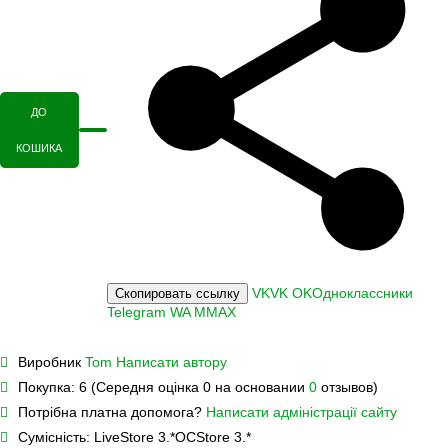
ДО
КОШИКА
VK
VK
OK
Одноклассники
Скопировать ссылку
Telegram
WA
M
MAX
Виробник
Tom
Написати автору
Покупка:
6 (Середня оцінка 0 на основании
0
отзывов)
Потрібна платна допомога?
Написати адміністрації сайту
Сумісність:
LiveStore 3.*
OCStore 3.*