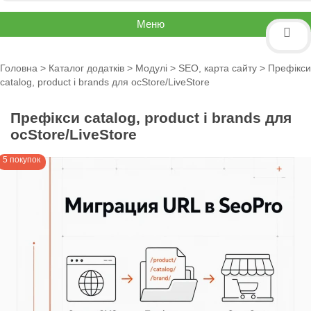
Меню
Головна
>
Каталог додатків
>
Модулі
>
SEO, карта сайту
> Префікси
catalog, product і brands для ocStore/LiveStore
Префікси catalog, product і brands для
ocStore/LiveStore
5 покупок