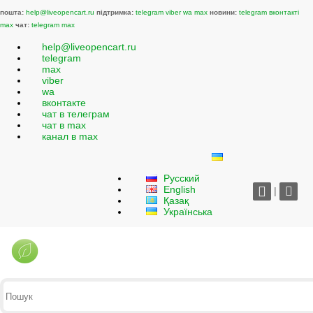
пошта:
help@liveopencart.ru
підтримка:
telegram
viber
wa
max
новини:
telegram
вконтакті
max
чат:
telegram
max
help@liveopencart.ru
telegram
max
viber
wa
вконтакте
чат в телеграм
чат в max
канал в max
Русский
English
|
Қазақ
Українська