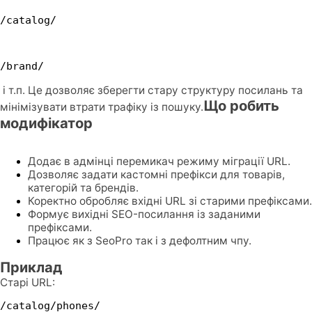
/catalog/
/brand/
і т.п. Це дозволяє зберегти стару структуру посилань та
Що робить
мінімізувати втрати трафіку із пошуку.
модифікатор
Додає в адмінці перемикач режиму міграції URL.
Дозволяє задати кастомні префікси для товарів,
категорій та брендів.
Коректно обробляє вхідні URL зі старими префіксами.
Формує вихідні SEO-посилання із заданими
префіксами.
Працює як з SeoPro так і з дефолтним чпу.
Приклад
Старі URL:
/catalog/phones/