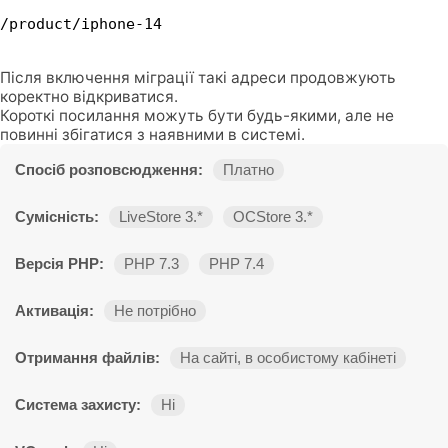
/product/iphone-14
Після включення міграції такі адреси продовжують
коректно відкриватися.
Короткі посилання можуть бути будь-якими, але не
повинні збігатися з наявними в системі.
Спосіб розповсюдження:
Платно
Сумісність:
LiveStore 3.*
OCStore 3.*
Версія PHP:
PHP 7.3
PHP 7.4
Активація:
Не потрібно
Отримання файлів:
На сайті, в особистому кабінеті
Система захисту:
Ні