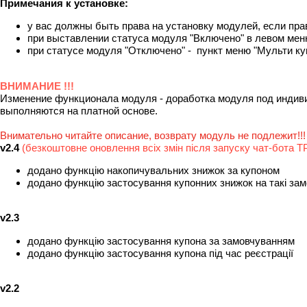
Примечания к установке:
у вас должны быть права на установку модулей, если прав
при выставлении статуса модуля "Включено" в левом меню
при статусе модуля "Отключено" - пункт меню "Мульти ку
ВНИМАНИЕ !!!
Изменение функционала модуля - доработка модуля под индиви
выполняются на платной основе.
Внимательно читайте описание, возврату модуль не подлежит!!!
v2.4
(безкоштовне оновлення всіх змін після запуску чат-бота T
додано функцію накопичувальних знижок за купоном
додано функцію застосування купонних знижок на такі за
v2.3
додано функцію застосування купона за замовчуванням
додано функцію застосування купона під час реєстрації
v2.2