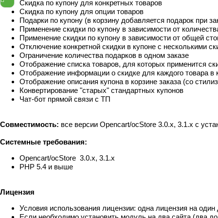
Скидка по купону для конкретных товаров
Скидка по купону для опции товаров
Подарки по купону (в корзину добавляется подарок при за
Применение скидки по купону в зависимости от количества
Применение скидки по купону в зависимости от общей стои
Отключение конкретной скидки в купоне с несколькими с
Ограничение количества подарков в одном заказе
Отображение списка товаров, для которых применится ски
Отображение информации о скидке для каждого товара в к
Отображение описания купона в корзине заказа (со стили
Конвертирование "старых" стандартных купонов
Чат-бот прямой связи с ТП
Совместимость:
все версии Opencart/ocStore 3.0.x, 3.1.x с у
Системные требования:
Opencart/ocStore 3.0.x, 3.1.x
PHP 5.4 и выше
Лицензия
Условия использования лицензии: одна лицензия на один
Если необходимо установить модуль на два сайта (два д