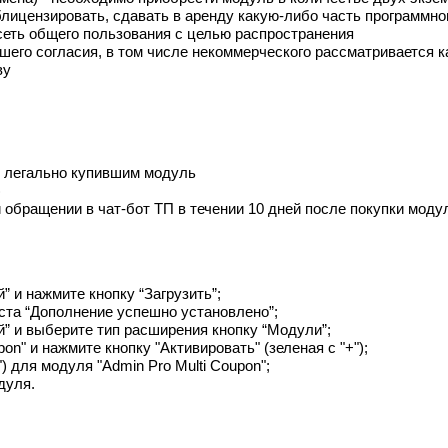
блицензировать, сдавать в аренду какую-либо часть программно
сеть общего пользования с целью распространения
его согласия, в том числе некоммерческого рассматривается к
ву
, легально купившим модуль
)
 обращении в чат-бот ТП в течении 10 дней после покупки моду
 и нажмите кнопку “Загрузить”;
ста “Дополнение успешно установлено”;
” и выберите тип расширения кнопку “Модули”;
on" и нажмите кнопку "Активировать" (зеленая с "+");
 для модуля "Admin Pro Multi Coupon";
дуля.