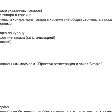
казе указанных товаров)
 товара в корзине
мости конкретного товара в корзине (не общая стоимость заказ
кидками
дка по купону
орзине заказа (со стилизацией)
зацией)
становленным модулем "Простая регистрация и заказ Simple"
 домен
омена) - необходимо приобрести модуль в количестве двух экзе