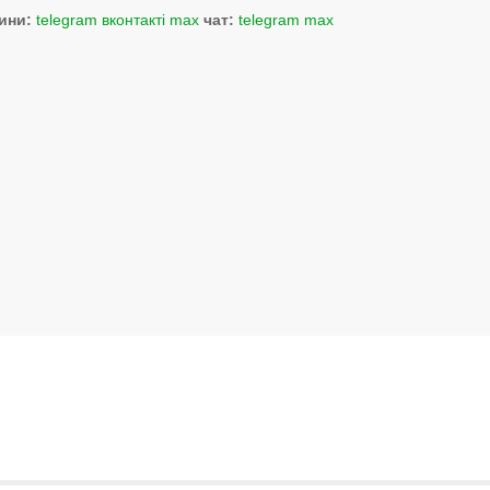
ини:
telegram
вконтакті
max
чат:
telegram
max