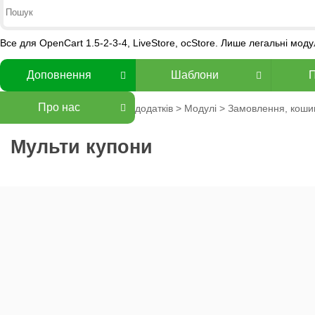
Все для OpenCart 1.5-2-3-4, LiveStore, ocStore. Лише легальні мод
Доповнення
Шаблони
Про нас
додатків
>
Модулі
>
Замовлення, коши
Мульти купони