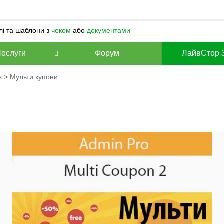
улі та шаблони з
чеком
або
документами
Послуги
Форум
ЛайвСтор 
к
> Мульти купони