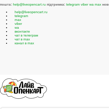
пошта:
help@liveopencart.ru
підтримка:
telegram
viber
wa
max
нов
help@liveopencart.ru
telegram
max
viber
wa
вконтакте
чат в телеграм
чат в max
канал в max