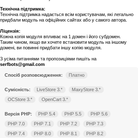
Технічна підтримка:
Технічна підтримка надається всім користувачам, які легально
придбали модуль на офіційних сайтах або у самого автора.
Ліцензія:
Кожна копія модуля впливає на 1 домен і його субдомен.
Таким чином, якщо ви хочете встановити модуль на іншому
домені, ви повинні придбати іншу копію модуля.
З усіма питаннями та пропозиціями пишіть на
serfbots@gmail.com
Спосіб розповсюдження:
Платно
Сумісність:
LiveStore 3.*
MaxyStore 3.*
OCStore 3.*
OpenCart 3.*
Версія PHP:
PHP 5.4
PHP 5.5
PHP 5.6
PHP 7.0
PHP 7.1
PHP 7.2
PHP 7.3
PHP 7.4
PHP 8.0
PHP 8.1
PHP 8.2