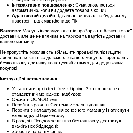
Інтерактивне повідомлення:
Сума оновлюється
автоматично, коли ви додаєте товари в кошик.
Адаптивний дизайн:
Ідеально виглядає на будь-якому
пристрої – від смартфона до ПК.
Важливо:
Модуль інформує клієнтів проВаріанти безкоштовної
доставки, але це не впливає на тарифи та вартість доставки
вашого магазину.
Не пропустіть можливість збільшити продажі та підвищити
лояльність клієнтів за допомогою нашого модуля. Перетворіть
безкоштовну доставку на потужний стимул для додаткових
покупок!
Інструкції зі встановлення:
Установити архів text_free_shipping_3.x.ocmod через
стандартний менеджер надбудов;
Оновити OCMOD кеш;
Перейти в розділ «Система->Налаштування»;
Перейти в налаштування основного магазину і натиснути
на вкладку «Параметри»;
В розділі «Повідомлення про безкоштовну доставку»
вкажіть необхіднедані;
Зберегти налаштування.