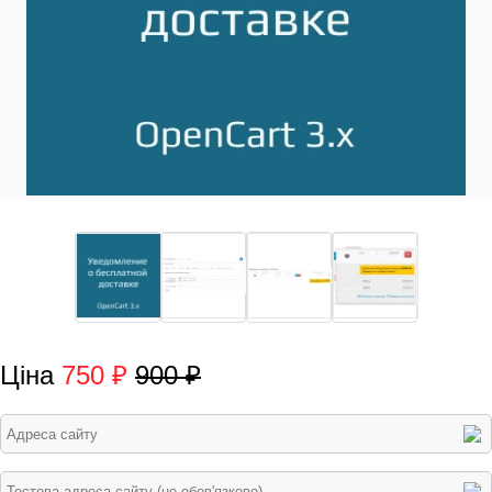
Ціна
750 ₽
900 ₽