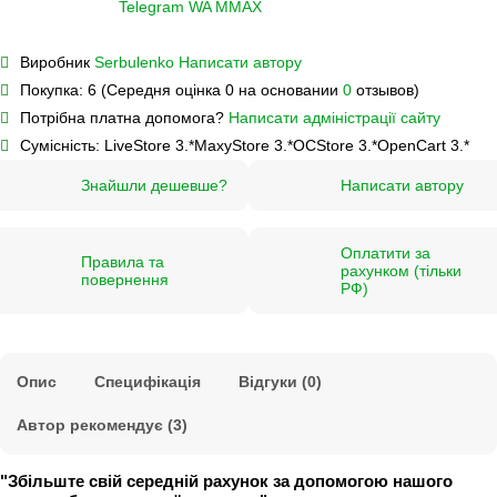
Telegram
WA
M
MAX
Виробник
Serbulenko
Написати автору
Покупка:
6 (Середня оцінка 0 на основании
0
отзывов)
Потрібна платна допомога?
Написати адміністрації сайту
Сумісність:
LiveStore 3.*
MaxyStore 3.*
OCStore 3.*
OpenCart 3.*
Знайшли дешевше?
Написати автору
Оплатити за
Правила та
рахунком (тільки
повернення
РФ)
Опис
Специфікація
Відгуки (0)
Автор рекомендує (3)
"Збільште свій середній рахунок за допомогою нашого