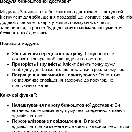
модуля безкоштовної доставки"
Модуль «Залишається безкоштовна доставка» — потужний
інструмент для збільшення продажів! Це мотивує ваших клієнтів
додавати більше товарів у кошик, показуючи, скільки
залишилося, перш ніж буде досягнуто мінімальної суми для
безкоштовної доставки.
Переваги модуля:
Збільшення середнього рахунку:
Покупці охоче
додають товари, щоб заощадити на доставці.
Прозорість і зручність:
Клієнт бачить точну суму,
необхідну для безкоштовної доставки в реальному часі.
Покращення взаємодії з користувачем:
Очиститиа
ненав'язливе сповіщення заохочує до покупок, не
дратуючи клієнтів.
Ключові функції:
Налаштування порогу безкоштовної доставки:
Ви
встановлюєте мінімальну суму безпосередньо в панелі
адміністратора.
Персоналізоване повідомлення:
В панелі
адміністратора ви можете встановити власний текст, який
спонукає клієнтів купувати.