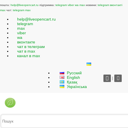
пошта:
help@liveopencart.ru
підтримка:
telegram
viber
wa
max
новини:
telegram
вконтакті
max
чат:
telegram
max
help@liveopencart.ru
telegram
max
viber
wa
вконтакте
чат в телеграм
чат в max
канал в max
Русский
English
|
Қазақ
Українська