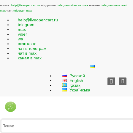
пошта:
help@liveopencart.ru
підтримка:
telegram
viber
wa
max
новини:
telegram
вконтакті
max
чат:
telegram
max
help@liveopencart.ru
telegram
max
viber
wa
вконтакте
чат в телеграм
чат в max
канал в max
Русский
English
|
Қазақ
Українська