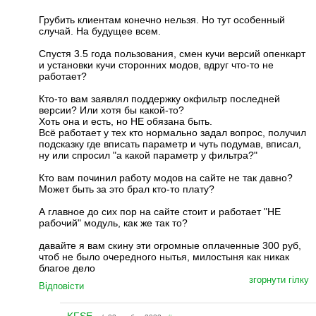
Грубить клиентам конечно нельзя. Но тут особенный
случай. На будущее всем.
Спустя 3.5 года пользования, смен кучи версий опенкарт
и установки кучи сторонних модов, вдруг что-то не
работает?
Кто-то вам заявлял поддержку окфильтр последней
версии? Или хотя бы какой-то?
Хоть она и есть, но НЕ обязана быть.
Всё работает у тех кто нормально задал вопрос, получил
подсказку где вписать параметр и чуть подумав, вписал,
ну или спросил "а какой параметр у фильтра?"
Кто вам починил работу модов на сайте не так давно?
Может быть за это брал кто-то плату?
А главное до сих пор на сайте стоит и работает "НЕ
рабочий" модуль, как же так то?
давайте я вам скину эти огромные оплаченные 300 руб,
чтоб не было очередного нытья, милостыня как никак
благое дело
згорнути гілку
Відповісти
KFSE