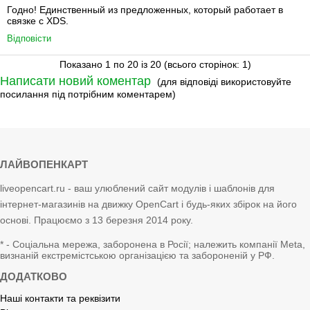
Годно! Единственный из предложенных, который работает в
связке с XDS.
Відповісти
Показано 1 по 20 із 20 (всього сторінок: 1)
Написати новий коментар
(для відповіді використовуйте
посилання під потрібним коментарем)
ЛАЙВОПЕНКАРТ
liveopencart.ru - ваш улюблений сайт модулів і шаблонів для
інтернет-магазинів на движку OpenCart і будь-яких збірок на його
основі. Працюємо з 13 березня 2014 року.
* - Соціальна мережа, заборонена в Росії; належить компанії Meta,
визнаній екстремістською організацією та забороненій у РФ.
ДОДАТКОВО
Наші контакти та реквізити