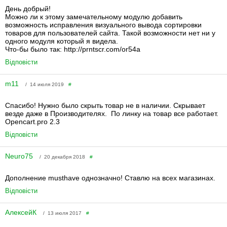
День добрый!
Можно ли к этому замечательному модулю добавить
возможность исправления визуального вывода сортировки
товаров для пользователей сайта. Такой возможности нет ни у
одного модуля который я видела.
Что-бы было так: http://prntscr.com/or54a
Відповісти
m11
/ 14 июля 2019
#
Спасибо! Нужно было скрыть товар не в наличии. Скрывает
везде даже в Производителях. По линку на товар все работает.
Opencart.pro 2.3
Відповісти
Neuro75
/ 20 декабря 2018
#
Дополнение musthave однозначно! Ставлю на всех магазинах.
Відповісти
АлексейК
/ 13 июля 2017
#