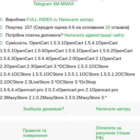
Telegram
WA
M
MAX
Виробник
FULL-INDEX.ru
Написати автору
Покупка:
157 (Середня оцінка 4.6 на основании
20
отзывов)
Потрібна платна допомога?
Написати адміністрації сайту
Сумісність:
OpenCart 1.5.3.1
OpenCart 1.5.4.1
OpenCart
1.5.5.1
OpenCart 1.5.6
OpenCart 1.5.6.1
OpenCart 1.5.6.2
OpenCart
1.5.6.3
OpenCart 1.5.6.4
OpenCart 2.0
OpenCart 2.1
OpenCart
2.2
OpenCart 2.3
OpenCart 3.*
OCStore 1.5.3.1
OCStore
1.5.4.1
OCStore 1.5.5.1
OCStore 1.5.5.1.1
OCStore 1.5.5.1.2
OCStore
2.1
OCStore 2.3
LiveStore 3.*
OCStore 3.*
OcShop
1.5.6.4.х
Opencart.pro 2.0.3.х
Opencart.pro 2.1
Opencart.pro
2.3
MaxyStore 2.1.0.2
MaxyStore 2.3.0.2
MaxyStore 3.*
Знайшли дешевше?
Написати автору
Оплатити за
Правила та
рахунком (тільки
повернення
РФ)