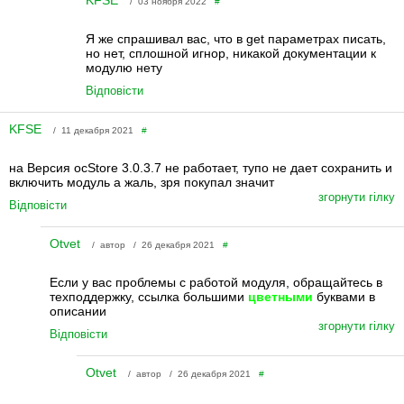
/ 03 ноября 2022
#
Я же спрашивал вас, что в get параметрах писать,
но нет, сплошной игнор, никакой документации к
модулю нету
Відповісти
KFSE
/ 11 декабря 2021
#
на Версия ocStore 3.0.3.7 не работает, тупо не дает сохранить и
включить модуль а жаль, зря покупал значит
згорнути гілку
Відповісти
Otvet
/ автор / 26 декабря 2021
#
Если у вас проблемы с работой модуля, обращайтесь в
техподдержку, ссылка
большими
цветными
буквами в
описании
згорнути гілку
Відповісти
Otvet
/ автор / 26 декабря 2021
#