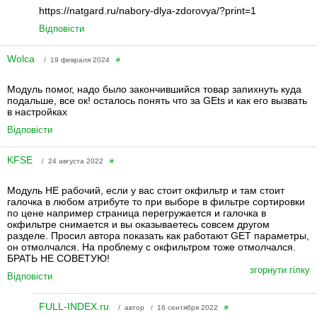
https://natgard.ru/nabory-dlya-zdorovya/?print=1
Відповісти
Wolca
/ 19 февраля 2024
#
Модуль помог, надо было закончившийся товар запихнуть куда
подальше, все ок! осталось понять что за GEts и как его вызвать
в настройках
Відповісти
KFSE
/ 24 августа 2022
#
Модуль НЕ рабочий, если у вас стоит окфильтр и там стоит
галочка в любом атрибуте то при выборе в фильтре сортировки
по цене например страница перегружается и галочка в
окфильтре снимается и вы оказываетесь совсем другом
разделе. Просил автора показать как работают GET параметры,
он отмолчался. На проблему с окфильтром тоже отмолчался.
БРАТЬ НЕ СОВЕТУЮ!
згорнути гілку
Відповісти
FULL-INDEX.ru
/ автор / 16 сентября 2022
#