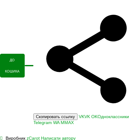
ДО
КОШИКА
VK
VK
OK
Одноклассники
Скопировать ссылку
Telegram
WA
M
MAX
Виробник
zCarot
Написати автору