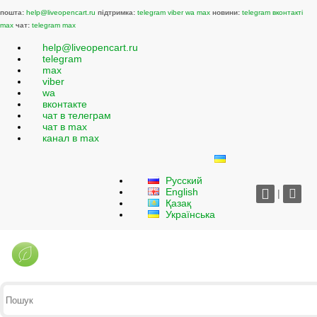
пошта:
help@liveopencart.ru
підтримка:
telegram
viber
wa
max
новини:
telegram
вконтакті
max
чат:
telegram
max
help@liveopencart.ru
telegram
max
viber
wa
вконтакте
чат в телеграм
чат в max
канал в max
Русский
English
|
Қазақ
Українська