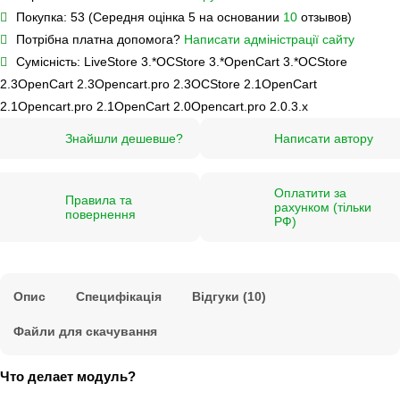
Покупка:
53 (Середня оцінка 5 на основании
10
отзывов)
Потрібна платна допомога?
Написати адміністрації сайту
Сумісність:
LiveStore 3.*
OCStore 3.*
OpenCart 3.*
OCStore
2.3
OpenCart 2.3
Opencart.pro 2.3
OCStore 2.1
OpenCart
2.1
Opencart.pro 2.1
OpenCart 2.0
Opencart.pro 2.0.3.х
Знайшли дешевше?
Написати автору
Оплатити за
Правила та
рахунком (тільки
повернення
РФ)
Опис
Специфікація
Відгуки (10)
Файли для скачування
Что делает модуль?