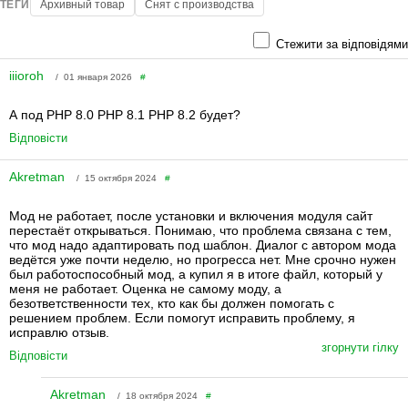
ТЕГИ
Архивный товар
Снят с производства
Стежити за відповідями
iiioroh
/ 01 января 2026
#
А под PHP 8.0 PHP 8.1 PHP 8.2 будет?
Відповісти
Akretman
/ 15 октября 2024
#
Мод не работает, после установки и включения модуля сайт
перестаёт открываться. Понимаю, что проблема связана с тем,
что мод надо адаптировать под шаблон. Диалог с автором мода
ведётся уже почти неделю, но прогресса нет. Мне срочно нужен
был работоспособный мод, а купил я в итоге файл, который у
меня не работает. Оценка не самому моду, а
безответственности тех, кто как бы должен помогать с
решением проблем. Если помогут исправить проблему, я
исправлю отзыв.
згорнути гілку
Відповісти
Akretman
/ 18 октября 2024
#