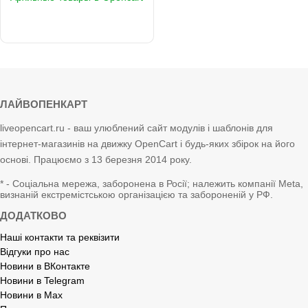
ЛАЙВОПЕНКАРТ
liveopencart.ru - ваш улюблений сайт модулів і шаблонів для
інтернет-магазинів на движку OpenCart і будь-яких збірок на його
основі. Працюємо з 13 березня 2014 року.
* - Соціальна мережа, заборонена в Росії; належить компанії Meta,
визнаній екстремістською організацією та забороненій у РФ.
ДОДАТКОВО
Наші контакти та реквізити
Відгуки про нас
Новини в ВКонтакте
Новини в Telegram
Новини в Max