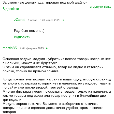
За скромные деньги адаптировал под мой шаблон.
згорнути гілку
Відповісти
zCarot
/ автор / 28 марта 2023
#
Рад был помочь :)
Відповісти
martin35
/ 04 февраля 2023
#
Основная задача модуля - убрать из показа товары которых нет
в наличии, может и не будет уже.
С этим он справляется отлично, товар не видно в категории,
поиске, только по прямой ссылке.
Когда покупатель заходит на сайт и видит одну, вторую страницу
каталога с товарами которых нет в наличии, ему надоест лазить
по сайту уже после второй, третьей страницы.
Многие фильтры умеют показывать товары только из наличия, а
как же товары под заказ или товар поступит в ближайшие две-
три недели.
Модуль хорош тем, что Вы можете выборочно отключать
товары, при чем сделано достаточно удобно, прям в списке
товаров.