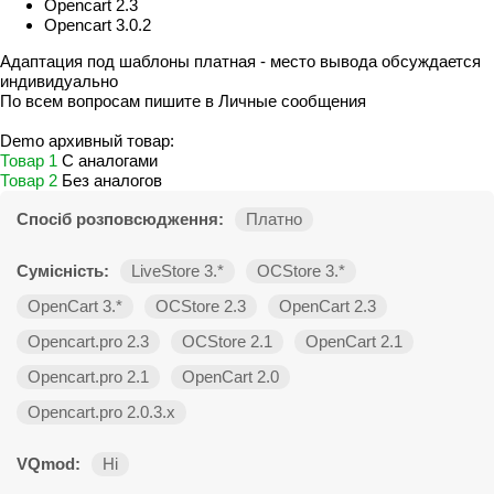
Opencart 2.3
Opencart 3.0.2
Адаптация под шаблоны платная - место вывода обсуждается
индивидуально
По всем вопросам пишите в Личные сообщения
Demo архивный товар:
Товар 1
С аналогами
Товар 2
Без аналогов
Спосіб розповсюдження:
Платно
Сумісність:
LiveStore 3.*
OCStore 3.*
OpenCart 3.*
OCStore 2.3
OpenCart 2.3
Opencart.pro 2.3
OCStore 2.1
OpenCart 2.1
Opencart.pro 2.1
OpenCart 2.0
Opencart.pro 2.0.3.х
VQmod:
Ні