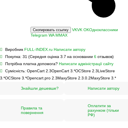
VK
VK
OK
Одноклассники
Скопировать ссылку
Telegram
WA
M
MAX
Виробник
FULL-INDEX.ru
Написати автору
Покупка:
31 (Середня оцінка 3.7 на основании
6
отзывов)
Потрібна платна допомога?
Написати адміністрації сайту
Сумісність:
OpenCart 2.3
OpenCart 3.*
OCStore 2.3
LiveStore
3.*
OCStore 3.*
Opencart.pro 2.3
MaxyStore 2.3.0.2
MaxyStore 3.*
Знайшли дешевше?
Написати автору
Оплатити за
Правила та
рахунком (тільки
повернення
РФ)