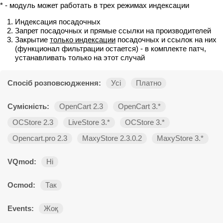
* - модуль может работать в трех режимах индексации
Индексация посадочных
Запрет посадочных и прямые ссылки на производителей
Закрытие
только индексации
посадочных и ссылок на них
(функционал фильтрации остается) - в комплекте патч,
устанавливать только на этот случай
Спосіб розповсюдження:
Усі
Платно
Сумісність:
OpenCart 2.3
OpenCart 3.*
OCStore 2.3
LiveStore 3.*
OCStore 3.*
Opencart.pro 2.3
MaxyStore 2.3.0.2
MaxyStore 3.*
VQmod:
Ні
Ocmod:
Так
Events:
Жоқ