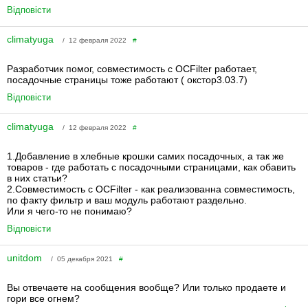
Відповісти
climatyuga
/ 12 февраля 2022
#
Разработчик помог, совместимость с OCFilter работает,
посадочные страницы тоже работают ( окстор3.03.7)
Відповісти
climatyuga
/ 12 февраля 2022
#
1.Добавление в хлебные крошки самих посадочных, а так же
товаров - где работать с посадочными страницами, как обавить
в них статьи?
2.Совместимость с OCFilter - как реализованна совместимость,
по факту фильтр и ваш модуль работают раздельно.
Или я чего-то не понимаю?
Відповісти
unitdom
/ 05 декабря 2021
#
Вы отвечаете на сообщения вообще? Или только продаете и
гори все огнем?