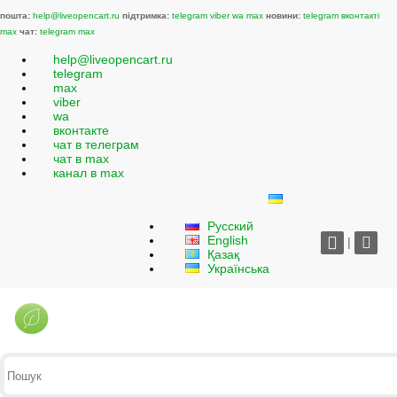
пошта:
help@liveopencart.ru
підтримка:
telegram
viber
wa
max
новини:
telegram
вконтакті
max
чат:
telegram
max
help@liveopencart.ru
telegram
max
viber
wa
вконтакте
чат в телеграм
чат в max
канал в max
Русский
English
|
Қазақ
Українська