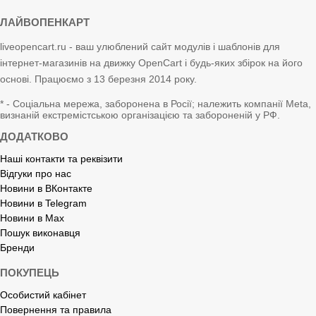
ЛАЙВОПЕНКАРТ
liveopencart.ru - ваш улюблений сайт модулів і шаблонів для
інтернет-магазинів на движку OpenCart і будь-яких збірок на його
основі. Працюємо з 13 березня 2014 року.
* - Соціальна мережа, заборонена в Росії; належить компанії Meta,
визнаній екстремістською організацією та забороненій у РФ.
ДОДАТКОВО
Наші контакти та реквізити
Відгуки про нас
Новини в ВКонтакте
Новини в Telegram
Новини в Max
Пошук виконавця
Бренди
ПОКУПЕЦЬ
Особистий кабінет
Повернення та правила