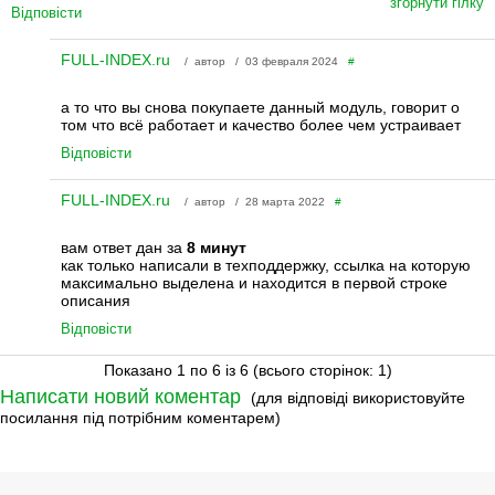
згорнути гілку
Відповісти
FULL-INDEX.ru
/ автор / 03 февраля 2024
#
а то что вы снова покупаете данный модуль, говорит о
том что всё работает и качество более чем устраивает
Відповісти
FULL-INDEX.ru
/ автор / 28 марта 2022
#
вам ответ дан за
8 минут
как только написали в техподдержку, ссылка на которую
максимально выделена и находится в первой строке
описания
Відповісти
Показано 1 по 6 із 6 (всього сторінок: 1)
Написати новий коментар
(для відповіді використовуйте
посилання під потрібним коментарем)