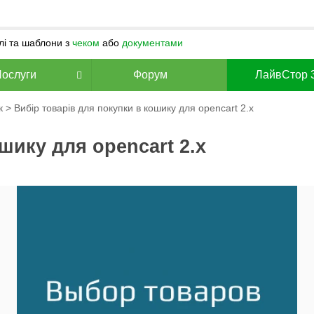
улі та шаблони з
чеком
або
документами
Послуги
Форум
ЛайвСтор 
к
> Вибір товарів для покупки в кошику для opencart 2.x
шику для opencart 2.x