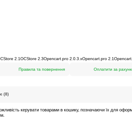
CStore 2.1
OCStore 2.3
Opencart.pro 2.0.3.х
Opencart.pro 2.1
Opencart.
Правила та повернення
Оплатити за рахунк
 (8)
можливість керувати товарами в кошику, позначаючи їх для офо
им.