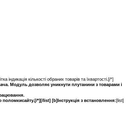
ітка індикація кількості обраних товарів та їхвартості.[/*]
ача. Модуль дозволяє уникнути плутанини з товарами і
працювання.
оломкисайту.[/*][/list] [b]Інструкція з встановлення:
[list]