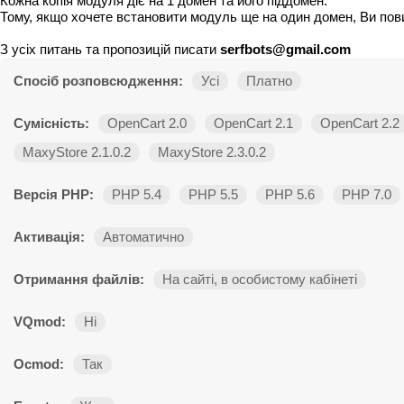
Кожна копія модуля діє на 1 домен та його піддомен.
Тому, якщо хочете встановити модуль ще на один домен, Ви пов
З усіх питань та пропозицій писати
serfbots@gmail.com
Спосіб розповсюдження:
Усі
Платно
Сумісність:
OpenCart 2.0
OpenCart 2.1
OpenCart 2.2
MaxyStore 2.1.0.2
MaxyStore 2.3.0.2
Версія PHP:
PHP 5.4
PHP 5.5
PHP 5.6
PHP 7.0
Активація:
Автоматично
Отримання файлів:
На сайті, в особистому кабінеті
VQmod:
Ні
Ocmod:
Так