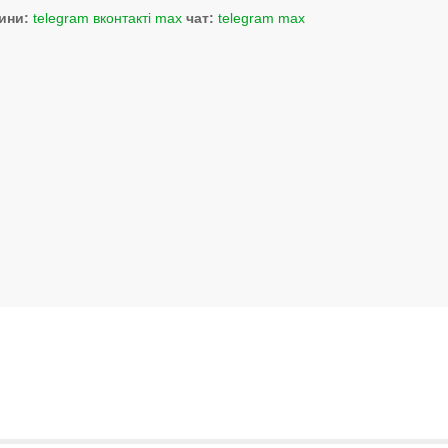
ини:
telegram
вконтакті
max
чат:
telegram
max