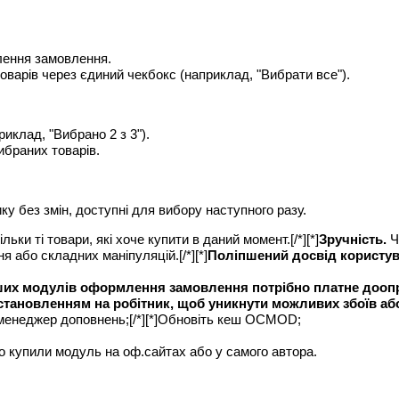
лення замовлення.
оварів через єдиний чекбокс (наприклад, "Вибрати все").
иклад, "Вибрано 2 з 3").
ибраних товарів.
у без змін, доступні для вибору наступного разу.
ьки ті товари, які хоче купити в даний момент.[/*][*]
Зручність.
Ч
 або складних маніпуляцій.[/*][*]
Поліпшений досвід користув
інших модулів оформлення замовлення потрібно платне доо
становленням на робітник, щоб уникнути можливих збоїв або п
й менеджер доповнень;[/*][*]Обновіть кеш OCMOD;
но купили модуль на оф.сайтах або у самого автора.