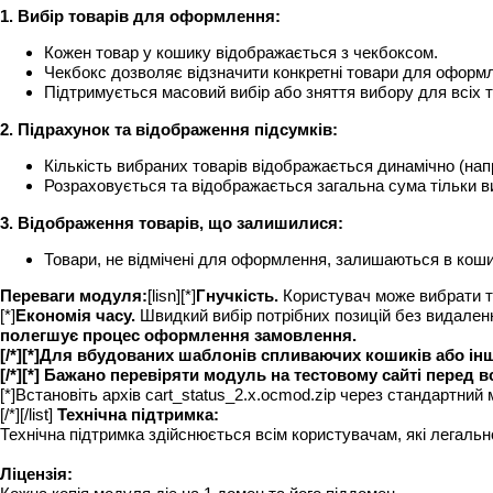
1. Вибір товарів для оформлення:
Кожен товар у кошику відображається з чекбоксом.
Чекбокс дозволяє відзначити конкретні товари для оформ
Підтримується масовий вибір або зняття вибору для всіх т
2. Підрахунок та відображення підсумків:
Кількість вибраних товарів відображається динамічно (напр
Розраховується та відображається загальна сума тільки в
3. Відображення товарів, що залишилися:
Товари, не відмічені для оформлення, залишаються в кошик
Переваги модуля:
[lisn][*]
Гнучкість.
Користувач може вибрати тіл
[*]
Економія часу.
Швидкий вибір потрібних позицій без видалення
полегшує процес оформлення замовлення.
[/*][*]Для вбудованих шаблонів спливаючих кошиків або 
[/*][*] Бажано перевіряти модуль на тестовому сайті перед в
[*]Встановіть архів cart_status_2.x.ocmod.zip через стандартни
[/*][/list]
Технічна підтримка:
Технічна підтримка здійснюється всім користувачам, які легаль
Ліцензія: