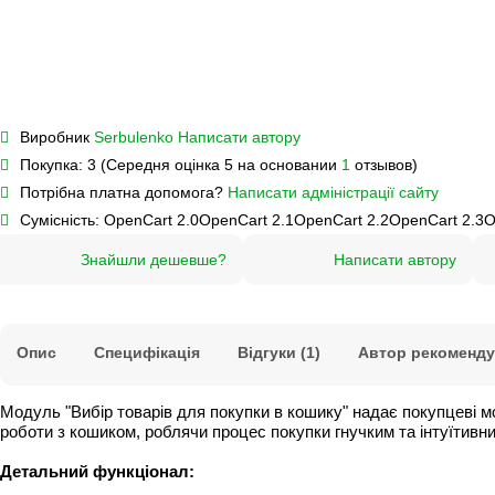
Виробник
Serbulenko
Написати автору
Покупка:
3 (Середня оцінка 5 на основании
1
отзывов)
Потрібна платна допомога?
Написати адміністрації сайту
Сумісність:
OpenCart 2.0
OpenCart 2.1
OpenCart 2.2
OpenCart 2.3
O
Знайшли дешевше?
Написати автору
Опис
Специфікація
Відгуки (1)
Автор рекомендує
Модуль "Вибір товарів для покупки в кошику" надає покупцеві 
роботи з кошиком, роблячи процес покупки гнучким та інтуїтивн
Детальний функціонал: