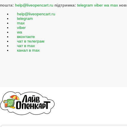
пошта:
help@liveopencart.ru
підтримка:
telegram
viber
wa
max
нов
help@liveopencart.ru
telegram
max
viber
wa
вконтакте
чат в телеграм
чат в max
канал в max