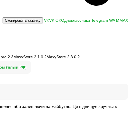
VK
VK
OK
Одноклассники
Telegram
WA
M
MAX
Скопировать ссылку
pro 2.3
MaxyStore 2.1.0.2
MaxyStore 2.3.0.2
ом (тільки РФ)
рмлення або залишаючи на майбутнє. Це підвищує зручність