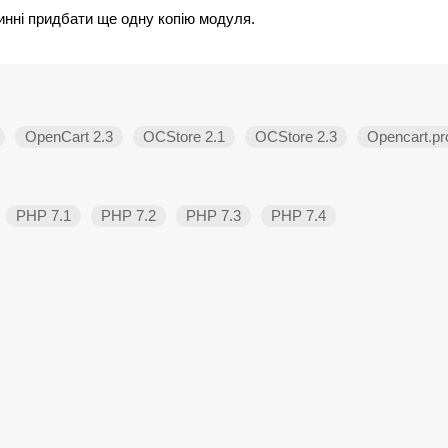
инні придбати ще одну копію модуля.
OpenCart 2.3
OCStore 2.1
OCStore 2.3
Opencart.pro
PHP 7.1
PHP 7.2
PHP 7.3
PHP 7.4