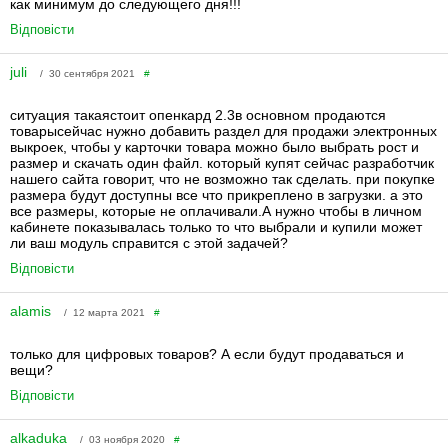
как минимум до следующего дня!!!
Відповісти
juli
/ 30 сентября 2021
#
ситуация такаястоит опенкард 2.3в основном продаются
товарысейчас нужно добавить раздел для продажи электронных
выкроек, чтобы у карточки товара можно было выбрать рост и
размер и скачать один файл. который купят сейчас разработчик
нашего сайта говорит, что не возможно так сделать. при покупке
размера будут доступны все что прикреплено в загрузки. а это
все размеры, которые не оплачивали.А нужно чтобы в личном
кабинете показывалась только то что выбрали и купили может
ли ваш модуль справится с этой задачей?
Відповісти
alamis
/ 12 марта 2021
#
только для цифровых товаров? А если будут продаваться и
вещи?
Відповісти
alkaduka
/ 03 ноября 2020
#