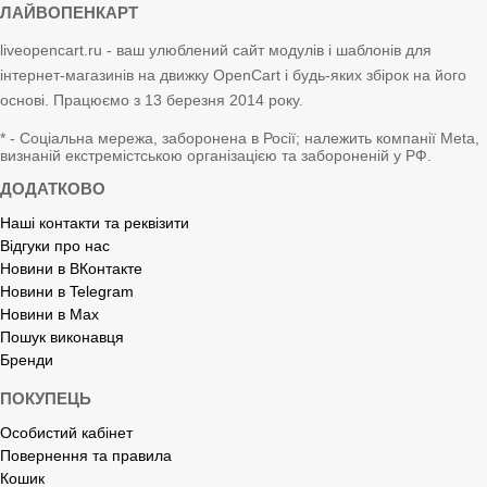
ЛАЙВОПЕНКАРТ
liveopencart.ru - ваш улюблений сайт модулів і шаблонів для
інтернет-магазинів на движку OpenCart і будь-яких збірок на його
основі. Працюємо з 13 березня 2014 року.
* - Соціальна мережа, заборонена в Росії; належить компанії Meta,
визнаній екстремістською організацією та забороненій у РФ.
ДОДАТКОВО
Наші контакти та реквізити
Відгуки про нас
Новини в ВКонтакте
Новини в Telegram
Новини в Max
Пошук виконавця
Бренди
ПОКУПЕЦЬ
Особистий кабінет
Повернення та правила
Кошик