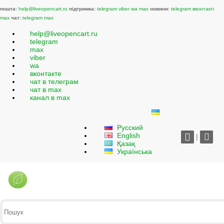
пошта:
help@liveopencart.ru
підтримка:
telegram
viber
wa
max
новини:
telegram
вконтакті
max
чат:
telegram
max
help@liveopencart.ru
telegram
max
viber
wa
вконтакте
чат в телеграм
чат в max
канал в max
Русский
English
|
Қазақ
Українська