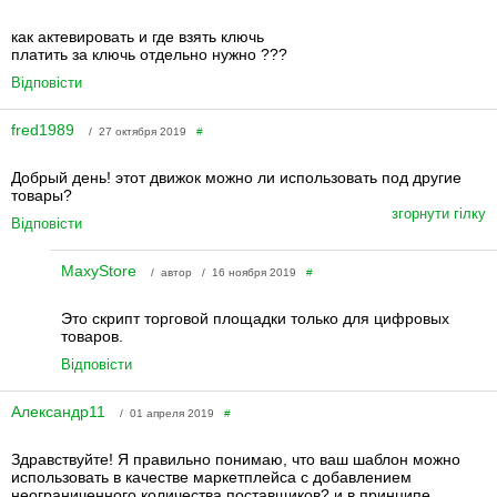
как актевировать и где взять ключь
платить за ключь отдельно нужно ???
Відповісти
fred1989
/ 27 октября 2019
#
Добрый день! этот движок можно ли использовать под другие
товары?
згорнути гілку
Відповісти
MaxyStore
/ автор / 16 ноября 2019
#
Это скрипт торговой площадки только для цифровых
товаров.
Відповісти
Александр11
/ 01 апреля 2019
#
Здравствуйте! Я правильно понимаю, что ваш шаблон можно
использовать в качестве маркетплейса с добавлением
неограниченного количества поставщиков? и в принципе