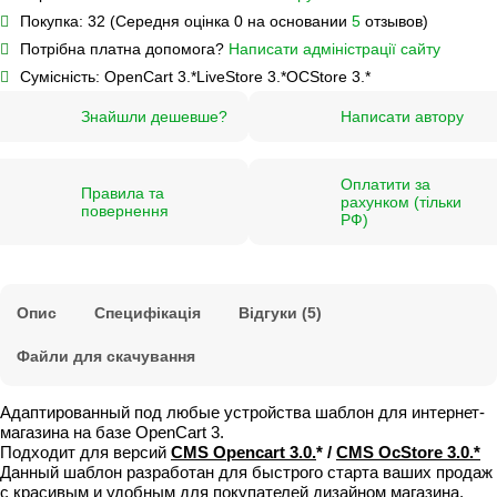
Покупка:
32 (Середня оцінка 0 на основании
5
отзывов)
Потрібна платна допомога?
Написати адміністрації сайту
Сумісність:
OpenCart 3.*
LiveStore 3.*
OCStore 3.*
Знайшли дешевше?
Написати автору
Оплатити за
Правила та
рахунком (тільки
повернення
РФ)
Опис
Специфікація
Відгуки (5)
Файли для скачування
Адаптированный под любые устройства шаблон для интернет-
магазина на базе OpenCart 3.
Подходит для версий
CMS Opencart 3.0.
* /
CMS OcStore 3.0.*
Данный шаблон разработан для быстрого старта ваших продаж
с красивым и удобным для покупателей дизайном магазина.