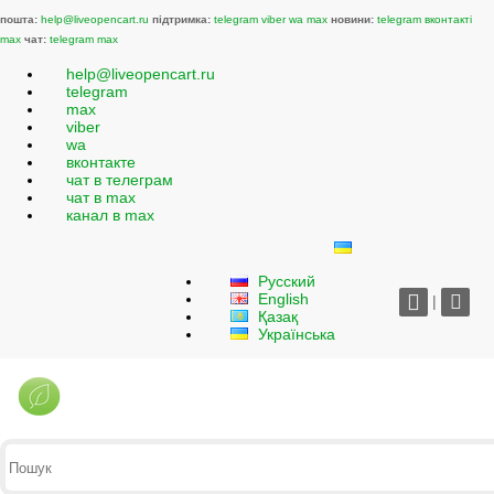
пошта:
help@liveopencart.ru
підтримка:
telegram
viber
wa
max
новини:
telegram
вконтакті
max
чат:
telegram
max
help@liveopencart.ru
telegram
max
viber
wa
вконтакте
чат в телеграм
чат в max
канал в max
Русский
English
|
Қазақ
Українська