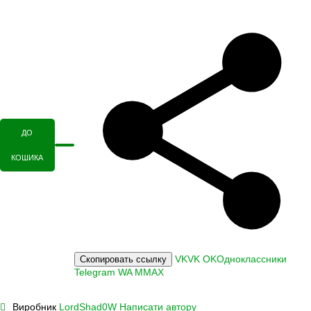
ДО
КОШИКА
VK
VK
OK
Одноклассники
Скопировать ссылку
Telegram
WA
M
MAX
Виробник
LordShad0W
Написати автору