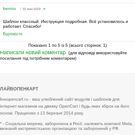
benniu
/ 02 мая 2020
#
Шаблон классный. Инструкция подробная. Всё установилось и
работает. Спасибо!
Відповісти
Показано 1 по 5 із 5 (всього сторінок: 1)
Написати новий коментар
(для відповіді використовуйте
посилання під потрібним коментарем)
ЛАЙВОПЕНКАРТ
liveopencart.ru - ваш улюблений сайт модулів і шаблонів для
інтернет-магазинів на движку OpenCart і будь-яких збірок на його
основі. Працюємо з 13 березня 2014 року.
* - Соціальна мережа, заборонена в Росії; належить компанії Meta,
визнаній екстремістською організацією та забороненій у РФ.