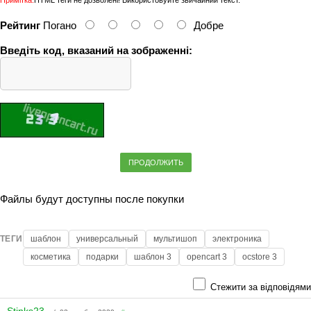
Примітка:
HTML теги не дозволені! Використовуйте звичайний текст.
Рейтинг
Погано
Добре
Введіть код, вказаний на зображенні:
ПРОДОЛЖИТЬ
Файлы будут доступны после покупки
ТЕГИ
шаблон
универсальный
мультишоп
электроника
косметика
подарки
шаблон 3
opencart 3
ocstore 3
Стежити за відповідями