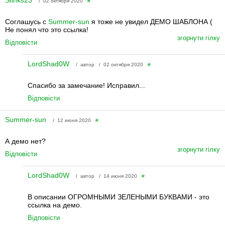
Stinks23
/ 02 октября 2020
#
Соглашусь с
Summer-sun
я тоже не увидел ДЕМО ШАБЛОНА (
Не понял что это ссылка!
згорнути гілку
Відповісти
LordShad0W
/ автор / 02 октября 2020
#
Спасибо за замечание! Исправил...
Відповісти
Summer-sun
/ 12 июня 2020
#
А демо нет?
згорнути гілку
Відповісти
LordShad0W
/ автор / 14 июня 2020
#
В описании ОГРОМНЫМИ ЗЕЛЕНЫМИ БУКВАМИ - это
ссылка на демо.
Відповісти