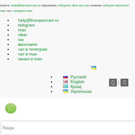
пошта:
help@liveopencart.ru
підтримка:
telegram
viber
wa
max
новини:
telegram
вконтакті
max
чат:
telegram
max
help@liveopencart.ru
telegram
max
viber
wa
вконтакте
чат в телеграм
чат в max
канал в max
Русский
English
|
Қазақ
Українська