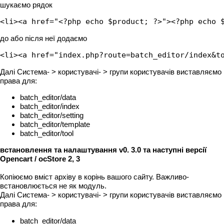
шукаємо рядок
<li><a href="<?php echo $product; ?>"><?php echo 
до або після неї додаємо
<li><a href="index.php?route=batch_editor/index&t
Далі Система- > користувачі- > групи користувачів виставляємо
права для:
batch_editor/data
batch_editor/index
batch_editor/setting
batch_editor/template
batch_editor/tool
встановлення та налаштування v0. 3.0 та наступні версії
Opencart / ocStore 2, 3
Копіюємо вміст архіву в корінь вашого сайту. Важливо-
встановлюється не як модуль.
Далі Система- > користувачі- > групи користувачів виставляємо
права для:
batch_editor/data