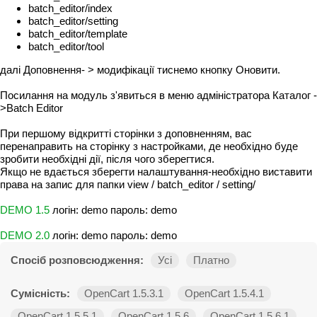
batch_editor/index
batch_editor/setting
batch_editor/template
batch_editor/tool
далі Доповнення- > модифікації тиснемо кнопку Оновити.
Посилання на модуль з'явиться в меню адміністратора Каталог -
>Batch Editor
При першому відкритті сторінки з доповненням, вас
перенаправить на сторінку з настройками, де необхідно буде
зробити необхідні дії, після чого зберегтися.
Якщо не вдається зберегти налаштування-необхідно виставити
права на запис для папки view / batch_editor / setting/
DEMO 1.5
логін: demo пароль: demo
DEMO 2.0
логін: demo пароль: demo
Спосіб розповсюдження:
Усі
Платно
Сумісність:
OpenCart 1.5.3.1
OpenCart 1.5.4.1
OpenCart 1.5.5.1
OpenCart 1.5.6
OpenCart 1.5.6.1