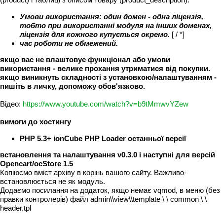
Умови використання: один домен - одна ліцензія,
тобто при використанні модуля на інших доменах,
ліцензія для кожного купується окремо.
[ / *]
час роботи не обмежений.
якщо вас не влаштовує функціонал або умови
використання - велике прохання утриматися від покупки.
якщо виникнуть складності з установкою/налаштуванням -
пишіть в личку, допоможу обов'язково.
Відео:
https://www.youtube.com/watch?v=b9tMmwvYZew
вимоги до хостингу
PHP 5.3+
ionCube PHP Loader останньої версії
встановлення та налаштування v0.3.0 і наступні для версій
Opencart/ocStore 1.5
Копіюємо вміст архіву в корінь вашого сайту. Важливо-
встановлюється не як модуль.
Додаємо посилання на додаток, якщо немає vqmod, в меню (без
правки контролерів) файл admin\\view\\template \ \ common \ \
header.tpl