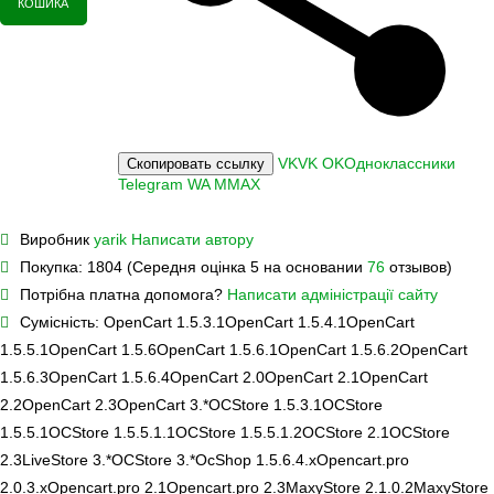
КОШИКА
VK
VK
OK
Одноклассники
Скопировать ссылку
Telegram
WA
M
MAX
Виробник
yarik
Написати автору
Покупка:
1804 (Середня оцінка 5 на основании
76
отзывов)
Потрібна платна допомога?
Написати адміністрації сайту
Сумісність:
OpenCart 1.5.3.1
OpenCart 1.5.4.1
OpenCart
1.5.5.1
OpenCart 1.5.6
OpenCart 1.5.6.1
OpenCart 1.5.6.2
OpenCart
1.5.6.3
OpenCart 1.5.6.4
OpenCart 2.0
OpenCart 2.1
OpenCart
2.2
OpenCart 2.3
OpenCart 3.*
OCStore 1.5.3.1
OCStore
1.5.5.1
OCStore 1.5.5.1.1
OCStore 1.5.5.1.2
OCStore 2.1
OCStore
2.3
LiveStore 3.*
OCStore 3.*
OcShop 1.5.6.4.х
Opencart.pro
2.0.3.х
Opencart.pro 2.1
Opencart.pro 2.3
MaxyStore 2.1.0.2
MaxyStore