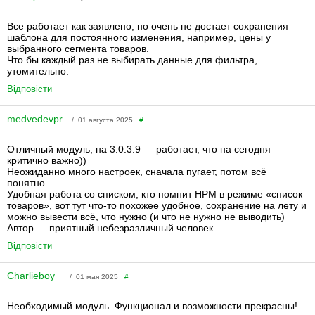
Все работает как заявлено, но очень не достает сохранения
шаблона для постоянного изменения, например, цены у
выбранного сегмента товаров.
Что бы каждый раз не выбирать данные для фильтра,
утомительно.
Відповісти
medvedevpr
/ 01 августа 2025
#
Отличный модуль, на 3.0.3.9 — работает, что на сегодня
критично важно))
Неожиданно много настроек, сначала пугает, потом всё
понятно
Удобная работа со списком, кто помнит HPM в режиме «список
товаров», вот тут что-то похожее удобное, сохранение на лету и
можно вывести всё, что нужно (и что не нужно не выводить)
Автор — приятный небезразличный человек
Відповісти
Charlieboy_
/ 01 мая 2025
#
Необходимый модуль. Функционал и возможности прекрасны!