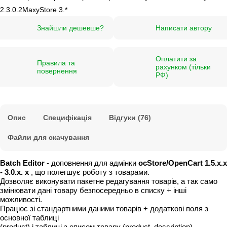
2.3.0.2
MaxyStore 3.*
Знайшли дешевше?
Написати автору
Оплатити за
Правила та
рахунком (тільки
повернення
РФ)
Опис
Специфікація
Відгуки (76)
Файли для скачування
Batch Editor
- доповнення для адмінки
ocStore/OpenCart 1.5.x.x
- 3.0.x. x
, що полегшує роботу з товарами.
Дозволяє виконувати пакетне редагування товарів, а так само
змінювати дані товару безпосередньо в списку + інші
можливості.
Працює зі стандартними даними товарів + додаткові поля з
основної таблиці
(product) і таблиці з описом товару (product_description).