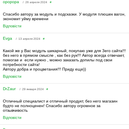
opopopa
/ 26 апреля 2024
#
Спасибо автору за модуль и подсказки. У модуля плюшек вагон,
экономит уйму времени
Відповісти
Evga
/ 13 апреля 2024
#
Какой же у Вас модуль шикарный, покупаю уже для 3его сайта!!!
без него в прямом смысле , как без рук!!! Автор всегда отвечает,
помогае и если нужно , можно заказать допилы под свои
потребности сайта!
Автору добра и процветания!!! Приду еще))
Відповісти
DrZaur
/ 29 января 2024
#
Отличный специалист и отличный продукт, без него магазин
будто не полноценен! Спасибо автору огромное за
отзывчивость
Відповісти