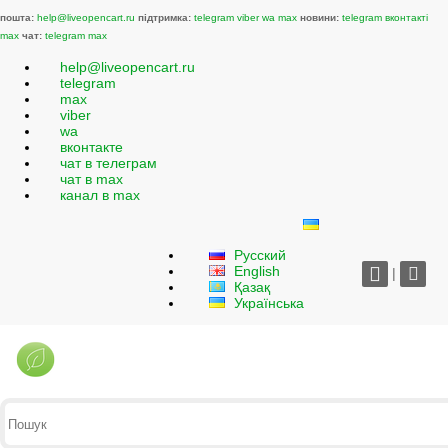
пошта:
help@liveopencart.ru
підтримка:
telegram
viber
wa
max
новини:
telegram
вконтакті
max
чат:
telegram
max
help@liveopencart.ru
telegram
max
viber
wa
вконтакте
чат в телеграм
чат в max
канал в max
Русский
English
|
Қазақ
Українська