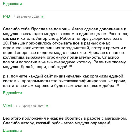
Відповісти
P-D
/ 15 апреля 2025
#
Спасибо тебе Ярослав за помощь. Автор сделал дополнение к
модулю связал один модуль в своем в единое целое. Ровно так,
как мы и хотели. Автор спец. Работа теперь ускорилась раз в
10. Раньше приходилось открывать все в разных окнах
огромное количество лишних телодвижений, потеря времени и
нерв. Теперь все в одном модальном окне. Ярослав от нашего
коллектива выражаем огромную признательность. Спасибо
помог и воплотил в жизнь очередную хотелку. Развитие твоему
модулю. Делай, твори, побеждай !!!
p.s. помните каждый сайт индивидуален как организм единой
системы, программисты это высококвалифицированные врачи,
платите врачам хорошо и будет вам счастье, всем добра !!!
Відповісти
VitVit
/ 28 февраля 2025
#
Без этого приложения никак не обойтись в работе с магазином.
Спасибо автору, каждый рубль этого модуля оправдан!
Відповісти