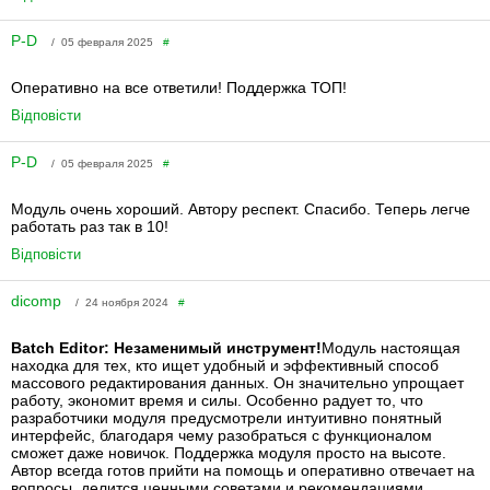
P-D
/ 05 февраля 2025
#
Оперативно на все ответили! Поддержка ТОП!
Відповісти
P-D
/ 05 февраля 2025
#
Модуль очень хороший. Автору респект. Спасибо. Теперь легче
работать раз так в 10!
Відповісти
dicomp
/ 24 ноября 2024
#
Batch Editor: Незаменимый инструмент!
Модуль настоящая
находка для тех, кто ищет удобный и эффективный способ
массового редактирования данных. Он значительно упрощает
работу, экономит время и силы. Особенно радует то, что
разработчики модуля предусмотрели интуитивно понятный
интерфейс, благодаря чему разобраться с функционалом
сможет даже новичок. Поддержка модуля просто на высоте.
Автор всегда готов прийти на помощь и оперативно отвечает на
вопросы, делится ценными советами и рекомендациями.