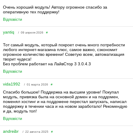
Очень хороший модуль! Автору огромное спасибо за
оперативную тех поддержку!
Відповісти
yantiq
/ 09 апреля 2026
#
Тот самый модуль, который покроет очень много потребности
любого интернет-магазина плюс, самое важно, сэкономит
огромное количество времени! Советую всем, автоматизация
творит чудеса!
Без проблем работает на ЛайвСтор 3 3.0.4.3
Відповісти
vida1992
/ 01 марта 2026
#
Спасибо большое! Поддержка на высшем уровне! Покупал
модуль, привязка была на основной домен и на поддомен,
поменял хостинг и на поддомене перестал запускать, написал
поддержку в течении часа и на новом заработало! Рекомендую
и да, модуль топ!
Відповісти
andrejbr
/ 22 августа 2025
#